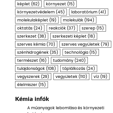
képlet
(62)
környezet
(15)
környezetvédelem
(45)
laboratórium
(41)
molekulaképlet
(19)
molekulák
(194)
oktatás
(24)
reakciók
(37)
szerep
(15)
szerkezet
(38)
szerkezeti képlet
(18)
szerves kémia
(70)
szerves vegyületek
(79)
szénhidrogének
(35)
technológia
(15)
természet
(16)
tudomány
(240)
tulajdonságok
(108)
táplálkozás
(24)
vegyszerek
(29)
vegyületek
(110)
víz
(19)
élelmiszer
(15)
Kémia infók
A műanyagok lebomlása és környezeti