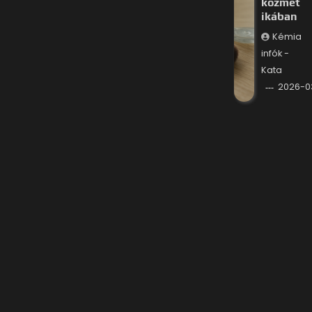
kozmet
ikában
Kémia
infók -
Kata
2026-0