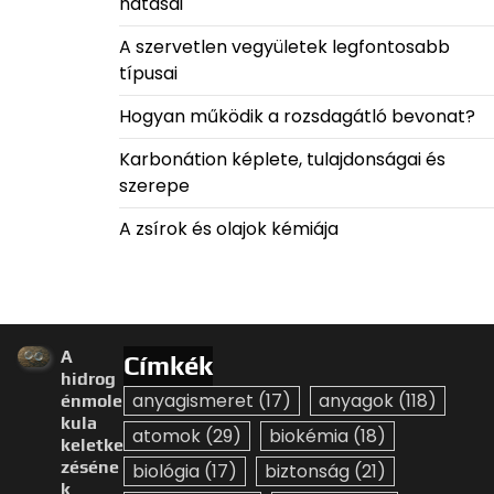
hatásai
A szervetlen vegyületek legfontosabb
típusai
Hogyan működik a rozsdagátló bevonat?
Karbonátion képlete, tulajdonságai és
szerepe
A zsírok és olajok kémiája
A
Címkék
hidrog
anyagismeret
(17)
anyagok
(118)
énmole
kula
atomok
(29)
biokémia
(18)
keletke
zéséne
biológia
(17)
biztonság
(21)
k