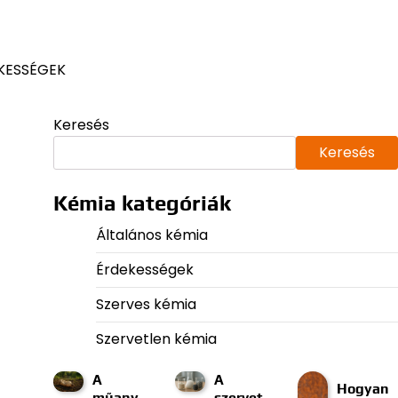
KESSÉGEK
Keresés
Keresés
Kémia kategóriák
Általános kémia
Érdekességek
Szerves kémia
Szervetlen kémia
A
A
Hogyan
műany
szervet