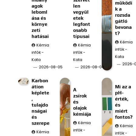
működi
agok
len
k a
leboml
vegyül
rozsda
ása és
etek
gátló
környe
legfont
bevona
zeti
osabb
t?
hatásai
típusai
Kémia
Kémia
Kémia
infók -
infók -
infók -
Kata
Kata
Kata
2026-
2026-08-05
2026-08-04
Karbon
átion
Mi az a
A
képlete
pH-
zsírok
,
érték,
és
tulajdo
és
olajok
nságai
miért
kémiája
és
fontos?
szerepe
Kémia
Kémia
infók -
Kémia
infók -