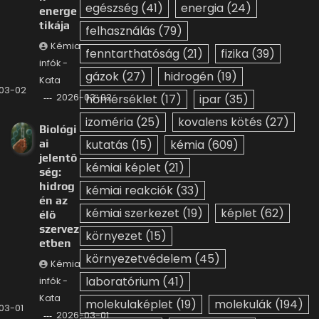
egészség
(41)
energia
(24)
energe
tikája
felhasználás
(79)
Kémia
fenntarthatóság
(21)
fizika
(39)
infók -
gázok
(27)
hidrogén
(19)
Kata
03-02
2026-03-02
hőmérséklet
(17)
ipar
(35)
izoméria
(25)
kovalens kötés
(27)
Biológi
ai
kutatás
(15)
kémia
(609)
jelentő
kémiai képlet
(21)
ség:
hidrog
kémiai reakciók
(33)
én az
kémiai szerkezet
(19)
képlet
(62)
élő
szervez
környezet
(15)
etben
környezetvédelem
(45)
Kémia
laboratórium
(41)
infók -
Kata
molekulaképlet
(19)
molekulák
(194)
03-01
2026-03-01