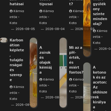
hatásai
típusai
t?
gyúlék
ony
Kémia
Kémia
Kémia
szinte
infók -
infók -
infók -
minden
Kata
Kata
Kata
olaj?
2026-08-05
2026-08-04
2026-08-03
Kémia
infók -
Karbon
Kata
átion
A
Mi az a
2026-0
képlete
zsírok
pH-
,
és
érték,
tulajdo
olajok
és
nságai
kémiáj
miért
A
és
a
fontos?
ketono
szerep
k és az
e
Kémia
Kémia
aceton:
infók -
infók -
Kémia
Az
Kata
Kata
oldósze
infók -
rek
2026-08-01
2026-07-31
Kata
királya
2026-08-02
a