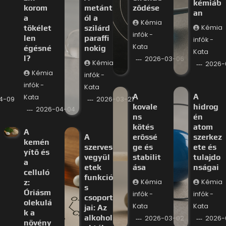
kémiáb
korom
metánt
ződése
an
a
ól a
Kémia
tökélet
szilárd
Kémia
infók -
len
paraffi
infók -
Kata
égésné
nokig
Kata
l?
2026-03-06
Kémia
2026-
Kémia
infók -
infók -
Kata
A
A
Kata
4-09
2026-03-21
kovale
hidrog
2026-04-04
ns
én
kötés
atom
A
A
erőssé
szerkez
kemén
szerves
ge és
ete és
yítő és
vegyül
stabilit
tulajdo
a
etek
ása
nságai
celluló
funkció
z:
Kémia
Kémia
s
Óriásm
infók -
infók -
csoport
olekulá
Kata
Kata
jai: Az
k a
alkohol
2026-03-02
2026-
növény