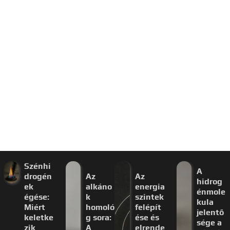
Szénhi
A
drogén
Az
Az
hidrog
ek
alkáno
energia
énmole
égése:
k
szintek
kula
Miért
homoló
felépít
jelentő
keletke
g sora:
ése és
sége a
zik
A
elrende