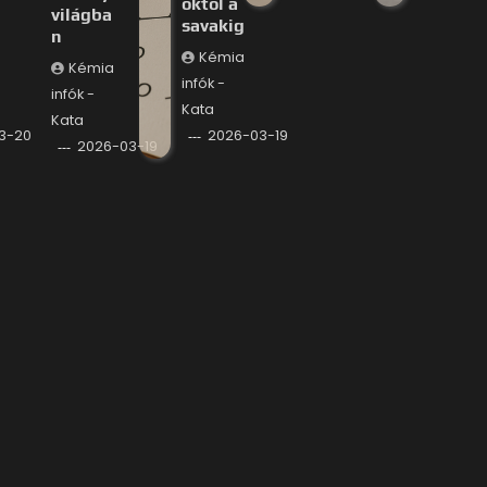
októl a
világba
savakig
n
Kémia
Kémia
infók -
infók -
Kata
Kata
3-20
2026-03-19
2026-03-19