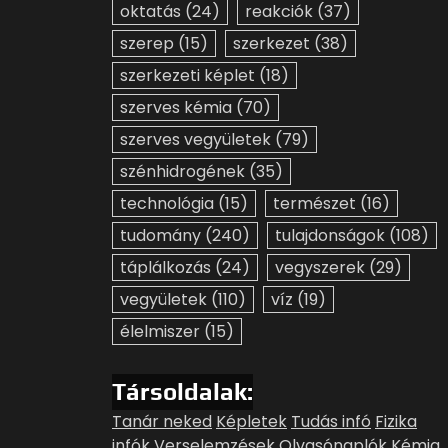
oktatás
(24)
reakciók
(37)
szerep
(15)
szerkezet
(38)
szerkezeti képlet
(18)
szerves kémia
(70)
szerves vegyületek
(79)
szénhidrogének
(35)
technológia
(15)
természet
(16)
tudomány
(240)
tulajdonságok
(108)
táplálkozás
(24)
vegyszerek
(29)
vegyületek
(110)
víz
(19)
élelmiszer
(15)
Társoldalak:
Tanár neked
Képletek
Tudás infó
Fizika
infók
Verselemzések
Olvasónaplók
Kémia