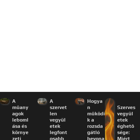
A
A
Hogya
műany
szervet
n
Szerves
agok
len
működi
vegyül
leboml
vegyül
k a
etek
ása és
etek
rozsda
éghető
környe
legfont
gátló
sége:
zeti
osabb
bevona
Miért