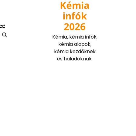
Kémia
Skip
to
infók
content
2026
Kémia, kémia infók,
kémia alapok,
kémia kezdőknek
és haladóknak.