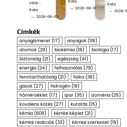
Kata
infók -
Kata
2026-08-01
Kata
2026-0
2026-08-02
Címkék
anyagismeret
(17)
anyagok
(118)
atomok
(29)
biokémia
(18)
biológia
(17)
biztonság
(21)
egészség
(41)
energia
(24)
felhasználás
(79)
fenntarthatóság
(21)
fizika
(39)
gázok
(27)
hidrogén
(19)
hőmérséklet
(17)
ipar
(35)
izoméria
(25)
kovalens kötés
(27)
kutatás
(15)
kémia
(609)
kémiai képlet
(21)
kémiai reakciók
(33)
kémiai szerkezet
(19)