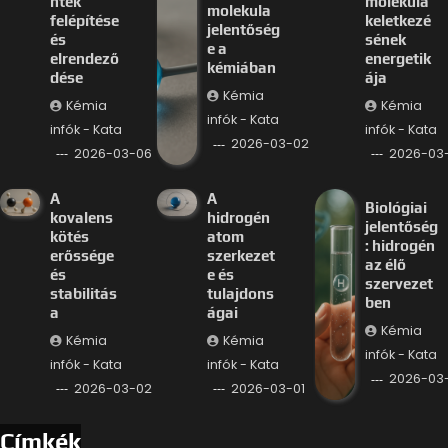
ntek
molekula
molekula
felépítése
keletkezé
jelentőség
és
sének
e a
elrendező
energetik
kémiában
dése
ája
Kémia
Kémia
Kémia
infók - Kata
infók - Kata
infók - Kata
2026-03-02
2026-03-06
2026-03
A
A
Biológiai
kovalens
hidrogén
jelentőség
kötés
atom
: hidrogén
erőssége
szerkezet
az élő
és
e és
szervezet
stabilitás
tulajdons
ben
a
ágai
Kémia
Kémia
Kémia
infók - Kata
infók - Kata
infók - Kata
2026-03-
2026-03-02
2026-03-01
Címkék