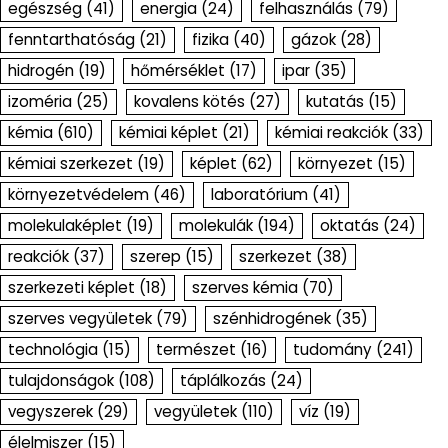
egészség
(41)
energia
(24)
felhasználás
(79)
fenntarthatóság
(21)
fizika
(40)
gázok
(28)
hidrogén
(19)
hőmérséklet
(17)
ipar
(35)
izoméria
(25)
kovalens kötés
(27)
kutatás
(15)
kémia
(610)
kémiai képlet
(21)
kémiai reakciók
(33)
kémiai szerkezet
(19)
képlet
(62)
környezet
(15)
környezetvédelem
(46)
laboratórium
(41)
molekulaképlet
(19)
molekulák
(194)
oktatás
(24)
reakciók
(37)
szerep
(15)
szerkezet
(38)
szerkezeti képlet
(18)
szerves kémia
(70)
szerves vegyületek
(79)
szénhidrogének
(35)
technológia
(15)
természet
(16)
tudomány
(241)
tulajdonságok
(108)
táplálkozás
(24)
vegyszerek
(29)
vegyületek
(110)
víz
(19)
élelmiszer
(15)