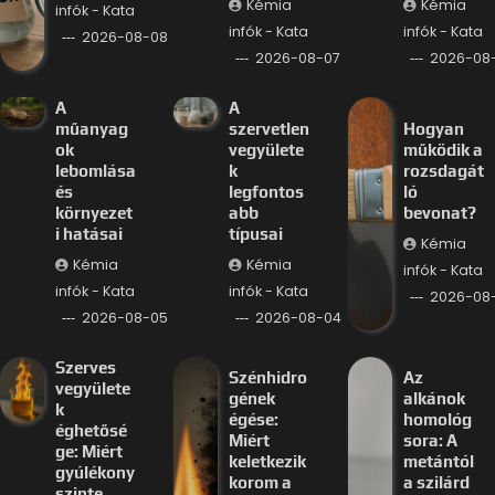
Kémia
Kémia
infók - Kata
infók - Kata
infók - Kata
2026-08-08
2026-08-07
2026-08
A
A
műanyag
szervetlen
Hogyan
ok
vegyülete
működik a
lebomlása
k
rozsdagát
és
legfontos
ló
környezet
abb
bevonat?
i hatásai
típusai
Kémia
Kémia
Kémia
infók - Kata
infók - Kata
infók - Kata
2026-08
2026-08-05
2026-08-04
Szerves
Szénhidro
Az
vegyülete
gének
alkánok
k
égése:
homológ
éghetősé
Miért
sora: A
ge: Miért
keletkezik
metántól
gyúlékony
korom a
a szilárd
szinte