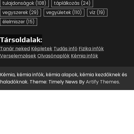
tulajdonságok
(108)
táplálkozás
(24)
vegyszerek
(29)
vegyületek
(110)
víz
(19)
élelmiszer
(15)
Társoldalak:
Tanár neked
Képletek
Tudás infó
Fizika infók
Verselemzések
Olvasónaplók
Kémia infók
Kémia, kémia infók, kémia alapok, kémia kezdőknek és
haladóknak. Theme: Timely News By
Artify Themes
.