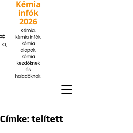
Kémia
Skip
to
infók
content
2026
Kémia,
kémia infók,
kémia
alapok,
kémia
kezdőknek
és
haladóknak.
Címke:
telített