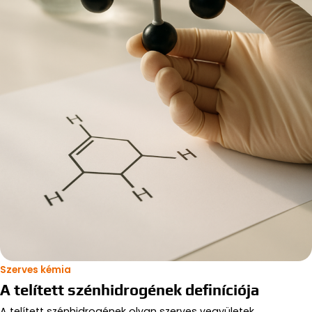
Szerves kémia
A telített szénhidrogének definíciója
A telített szénhidrogének olyan szerves vegyületek,