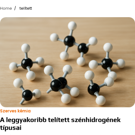
Home
telített
Szerves kémia
A leggyakoribb telített szénhidrogének
típusai