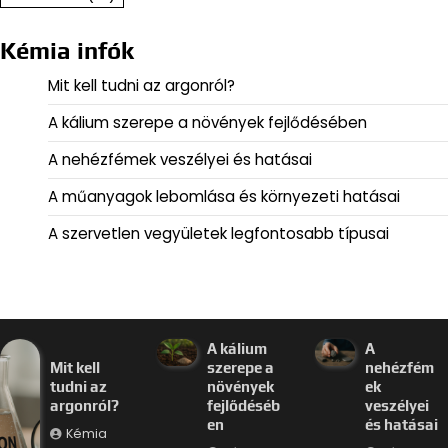
Kémia infók
Mit kell tudni az argonról?
A kálium szerepe a növények fejlődésében
A nehézfémek veszélyei és hatásai
A műanyagok lebomlása és környezeti hatásai
A szervetlen vegyületek legfontosabb típusai
A kálium
A
Mit kell
szerepe a
nehézfém
tudni az
növények
ek
argonról?
fejlődéséb
veszélyei
en
és hatásai
Kémia