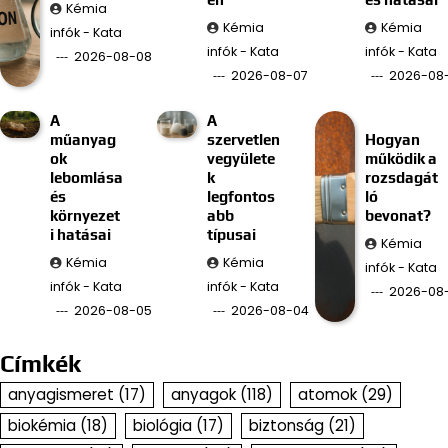
Kémia
Kémia
Kémia
infók - Kata
infók - Kata
infók - Kata
2026-08-08
2026-08-07
2026-08
A
A
műanyag
szervetlen
Hogyan
ok
vegyülete
működik a
lebomlása
k
rozsdagát
és
legfontos
ló
környezet
abb
bevonat?
i hatásai
típusai
Kémia
Kémia
Kémia
infók - Kata
infók - Kata
infók - Kata
2026-08
2026-08-05
2026-08-04
Címkék
anyagismeret
(17)
anyagok
(118)
atomok
(29)
biokémia
(18)
biológia
(17)
biztonság
(21)