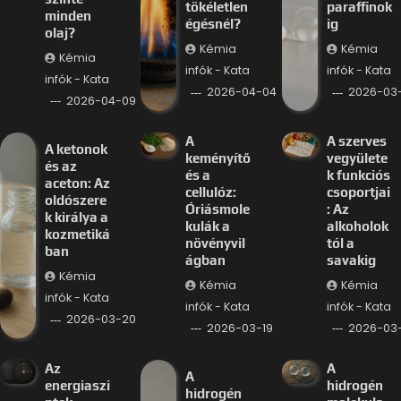
tökéletlen
paraffinok
minden
égésnél?
ig
olaj?
Kémia
Kémia
Kémia
infók - Kata
infók - Kata
infók - Kata
2026-04-04
2026-03-
2026-04-09
A
A szerves
A ketonok
keményítő
vegyülete
és az
és a
k funkciós
aceton: Az
cellulóz:
csoportjai
oldószere
Óriásmole
: Az
k királya a
kulák a
alkoholok
kozmetiká
növényvil
tól a
ban
ágban
savakig
Kémia
Kémia
Kémia
infók - Kata
infók - Kata
infók - Kata
2026-03-20
2026-03-19
2026-03-
Az
A
A
energiaszi
hidrogén
hidrogén