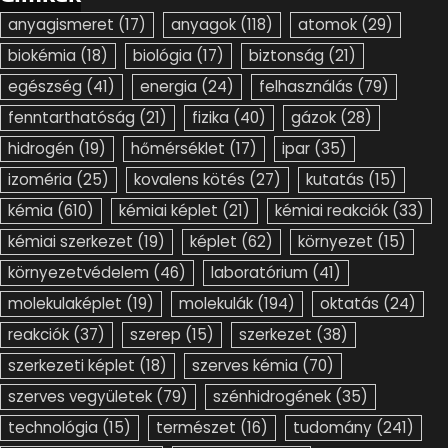
anyagismeret
(17)
anyagok
(118)
atomok
(29)
biokémia
(18)
biológia
(17)
biztonság
(21)
egészség
(41)
energia
(24)
felhasználás
(79)
fenntarthatóság
(21)
fizika
(40)
gázok
(28)
hidrogén
(19)
hőmérséklet
(17)
ipar
(35)
izoméria
(25)
kovalens kötés
(27)
kutatás
(15)
kémia
(610)
kémiai képlet
(21)
kémiai reakciók
(33)
kémiai szerkezet
(19)
képlet
(62)
környezet
(15)
környezetvédelem
(46)
laboratórium
(41)
molekulaképlet
(19)
molekulák
(194)
oktatás
(24)
reakciók
(37)
szerep
(15)
szerkezet
(38)
szerkezeti képlet
(18)
szerves kémia
(70)
szerves vegyületek
(79)
szénhidrogének
(35)
technológia
(15)
természet
(16)
tudomány
(241)