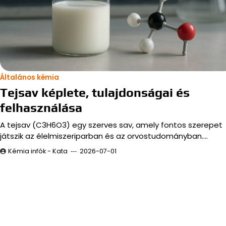
Általános kémia
Tejsav képlete, tulajdonságai és
felhasználása
A tejsav (C3H6O3) egy szerves sav, amely fontos szerepet
játszik az élelmiszeriparban és az orvostudományban.…
Kémia infók - Kata
2026-07-01