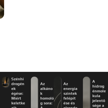
Szénhi
A
drogén
Az
Az
hidrog
ek
alkáno
energia
énmole
égése:
k
szintek
kula
Miért
homoló
felépít
jelentő
keletke
g sora:
ése és
sége a
zik
A
elrende