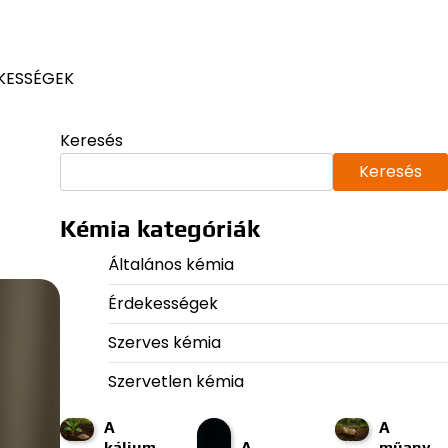
KESSÉGEK
Keresés
Keresés
Kémia kategóriák
Általános kémia
Érdekességek
Szerves kémia
Szervetlen kémia
A
A
kálium
A
műany