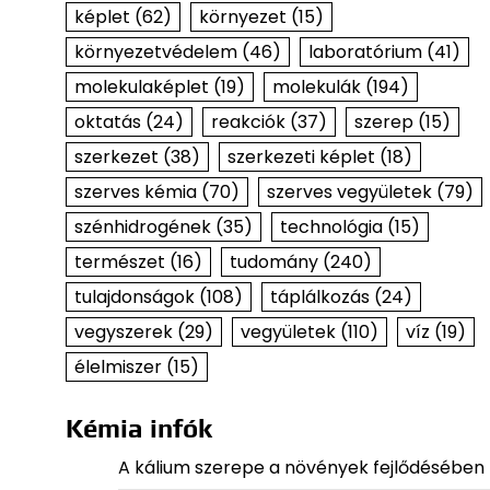
képlet
(62)
környezet
(15)
környezetvédelem
(46)
laboratórium
(41)
molekulaképlet
(19)
molekulák
(194)
oktatás
(24)
reakciók
(37)
szerep
(15)
szerkezet
(38)
szerkezeti képlet
(18)
szerves kémia
(70)
szerves vegyületek
(79)
szénhidrogének
(35)
technológia
(15)
természet
(16)
tudomány
(240)
tulajdonságok
(108)
táplálkozás
(24)
vegyszerek
(29)
vegyületek
(110)
víz
(19)
élelmiszer
(15)
Kémia infók
A kálium szerepe a növények fejlődésében