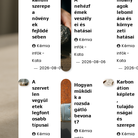
szerepe
nehézf
agok
a
émek
leboml
növény
veszély
ása és
ek
ei és
környe
fejlődé
hatásai
zeti
sében
hatásai
Kémia
Kémia
Kémia
infók -
infók -
infók -
Kata
Kata
Kata
2026-08-06
2026-08-07
2026-
A
Karbon
Hogyan
szervet
átion
működi
len
képlete
k a
vegyül
,
rozsda
etek
tulajdo
gátló
legfont
nságai
bevona
osabb
és
t?
típusai
szerepe
Kémia
Kémia
Kémia