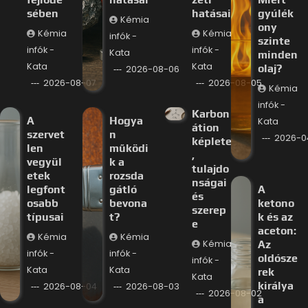
sében
hatásai
gyúlék
Kémia
ony
Kémia
Kémia
infók -
szinte
infók -
infók -
Kata
minden
Kata
Kata
olaj?
2026-08-06
2026-08-07
2026-08-05
Kémia
infók -
Karbon
A
Hogya
Kata
átion
szervet
n
2026-0
képlete
len
működi
,
vegyül
k a
tulajdo
etek
rozsda
nságai
legfont
gátló
A
és
osabb
bevona
ketono
szerep
típusai
t?
k és az
e
aceton:
Kémia
Kémia
Kémia
Az
infók -
infók -
oldósze
infók -
Kata
Kata
rek
Kata
királya
2026-08-04
2026-08-03
2026-08-02
a