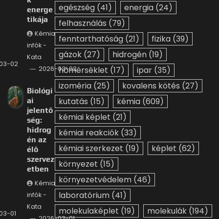
egészség
(41)
energia
(24)
energe
tikája
felhasználás
(79)
Kémia
fenntarthatóság
(21)
fizika
(39)
infók -
gázok
(27)
hidrogén
(19)
Kata
03-02
2026-03-02
hőmérséklet
(17)
ipar
(35)
izoméria
(25)
kovalens kötés
(27)
Biológi
ai
kutatás
(15)
kémia
(609)
jelentő
kémiai képlet
(21)
ség:
hidrog
kémiai reakciók
(33)
én az
kémiai szerkezet
(19)
képlet
(62)
élő
szervez
környezet
(15)
etben
környezetvédelem
(46)
Kémia
laboratórium
(41)
infók -
Kata
molekulaképlet
(19)
molekulák
(194)
03-01
2026-03-01