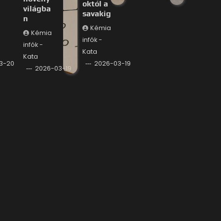
októl a
világba
savakig
n
Kémia
Kémia
infók -
infók -
Kata
Kata
3-20
2026-03-19
2026-03-19