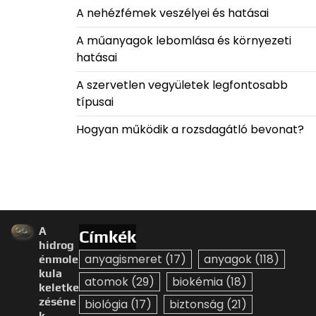
A nehézfémek veszélyei és hatásai
A műanyagok lebomlása és környezeti
hatásai
A szervetlen vegyületek legfontosabb
típusai
Hogyan működik a rozsdagátló bevonat?
A
Címkék
hidrog
anyagismeret
(17)
anyagok
(118)
énmole
kula
atomok
(29)
biokémia
(18)
keletke
zéséne
biológia
(17)
biztonság
(21)
k