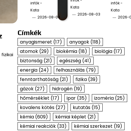
infók -
infók -
infók -
Kata
Kata
Kata
2026-08-03
2026-08-04
2026-
Címkék
z
anyagismeret
(17)
anyagok
(118)
atomok
(29)
biokémia
(18)
biológia
(17)
izikai
biztonság
(21)
egészség
(41)
energia
(24)
felhasználás
(79)
fenntarthatóság
(21)
fizika
(39)
gázok
(27)
hidrogén
(19)
hőmérséklet
(17)
ipar
(35)
izoméria
(25)
kovalens kötés
(27)
kutatás
(15)
kémia
(609)
kémiai képlet
(21)
kémiai reakciók
(33)
kémiai szerkezet
(19)