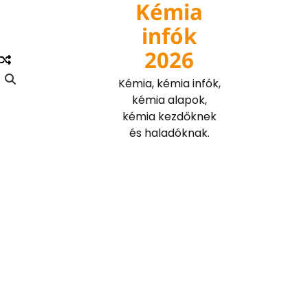
Kémia
Skip
to
infók
content
2026
Kémia, kémia infók,
kémia alapok,
kémia kezdőknek
és haladóknak.