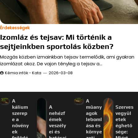
Érdekességek
Izomláz és tejsav: Mi történik a
sejtjeinkben sportolás közben?
Mozgás közben izmainkban tejsav termelődik, ami gyakran
izomlázat okoz. De vajon tényleg a tejsav a…
Kémia infók - Kata
2026-03-08
A
A
kálium
A
műany
Szerves
szerep
nehézf
agok
vegyül
e a
émek
leboml
etek
növény
veszély
ása és
éghető
ek
ei és
környe
sége:
fejlődé
hatásai
zeti
Miért