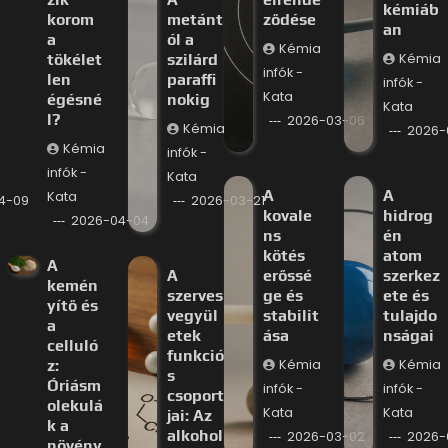
kémiáb
korom
metánt
ződése
an
a
ól a
Kémia
tökélet
szilárd
Kémia
infók -
len
paraffi
infók -
Kata
égésné
nokig
Kata
l?
2026-03-06
Kémia
2026-
Kémia
infók -
infók -
Kata
A
A
Kata
4-09
2026-03-21
kovale
hidrog
2026-04-04
ns
én
kötés
atom
A
A
erőssé
szerkez
kemén
szerves
ge és
ete és
yítő és
vegyül
stabilit
tulajdo
a
etek
ása
nságai
celluló
funkció
z:
Kémia
Kémia
s
Óriásm
infók -
infók -
csoport
olekulá
Kata
Kata
jai: Az
k a
alkohol
2026-03-02
2026-
növény