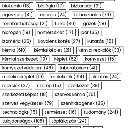
biokémia
(18)
biológia
(17)
biztonság
(21)
egészség
(41)
energia
(24)
felhasználás
(79)
fenntarthatóság
(21)
fizika
(40)
gázok
(28)
hidrogén
(19)
hőmérséklet
(17)
ipar
(35)
izoméria
(25)
kovalens kötés
(27)
kutatás
(15)
kémia
(610)
kémiai képlet
(21)
kémiai reakciók
(33)
kémiai szerkezet
(19)
képlet
(62)
környezet
(15)
környezetvédelem
(46)
laboratórium
(41)
molekulaképlet
(19)
molekulák
(194)
oktatás
(24)
reakciók
(37)
szerep
(15)
szerkezet
(38)
szerkezeti képlet
(18)
szerves kémia
(70)
szerves vegyületek
(79)
szénhidrogének
(35)
technológia
(15)
természet
(16)
tudomány
(241)
tulajdonságok
(108)
táplálkozás
(24)