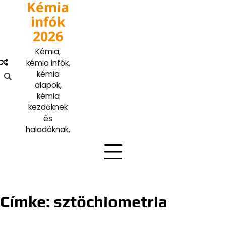
Kémia
Skip
to
infók
content
2026
Kémia,
kémia infók,
kémia
alapok,
kémia
kezdőknek
és
haladóknak.
Címke:
sztöchiometria