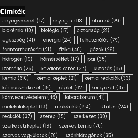
Címkék
anyagismeret
(17)
anyagok
(118)
atomok
(29)
biokémia
(18)
biológia
(17)
biztonság
(21)
egészség
(41)
energia
(24)
felhasználás
(79)
fenntarthatóság
(21)
fizika
(40)
gázok
(28)
hidrogén
(19)
hőmérséklet
(17)
ipar
(35)
izoméria
(25)
kovalens kötés
(27)
kutatás
(15)
kémia
(610)
kémiai képlet
(21)
kémiai reakciók
(33)
kémiai szerkezet
(19)
képlet
(62)
környezet
(15)
környezetvédelem
(46)
laboratórium
(41)
molekulaképlet
(19)
molekulák
(194)
oktatás
(24)
reakciók
(37)
szerep
(15)
szerkezet
(38)
szerkezeti képlet
(18)
szerves kémia
(70)
szerves vegyületek
(79)
szénhidrogének
(35)