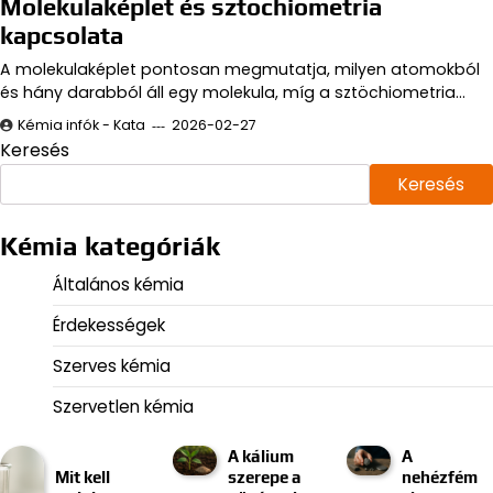
Molekulaképlet és sztöchiometria
kapcsolata
A molekulaképlet pontosan megmutatja, milyen atomokból
és hány darabból áll egy molekula, míg a sztöchiometria…
Kémia infók - Kata
2026-02-27
Keresés
Keresés
Kémia kategóriák
Általános kémia
Érdekességek
Szerves kémia
Szervetlen kémia
A kálium
A
Mit kell
szerepe a
nehézfém