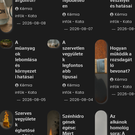
argonról?
fejlődéséb
veszélyei
en
és hatásai
Kémia
Kémia
Kémia
infók - Kata
infók - Kata
infók - Kata
2026-08-08
2026-08-07
2026-08
A
A
műanyag
szervetlen
Hogyan
ok
vegyülete
működik a
lebomlása
k
rozsdagát
és
legfontos
ló
környezet
abb
bevonat?
i hatásai
típusai
Kémia
Kémia
Kémia
infók - Kata
infók - Kata
infók - Kata
2026-08
2026-08-05
2026-08-04
Szerves
Szénhidro
Az
vegyülete
gének
alkánok
k
égése:
homológ
éghetősé
Miért
sora: A