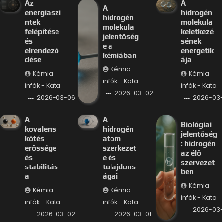
Az
A
A
energiaszi
hidrogén
hidrogén
ntek
molekula
molekula
felépítése
keletkezé
jelentőség
és
sének
e a
elrendező
energetik
kémiában
dése
ája
Kémia
Kémia
Kémia
infók - Kata
infók - Kata
infók - Kata
2026-03-02
2026-03-06
2026-03
A
A
Biológiai
kovalens
hidrogén
jelentőség
kötés
atom
: hidrogén
erőssége
szerkezet
az élő
és
e és
szervezet
stabilitás
tulajdons
ben
a
ágai
Kémia
Kémia
Kémia
infók - Kata
infók - Kata
infók - Kata
2026-03-
2026-03-02
2026-03-01