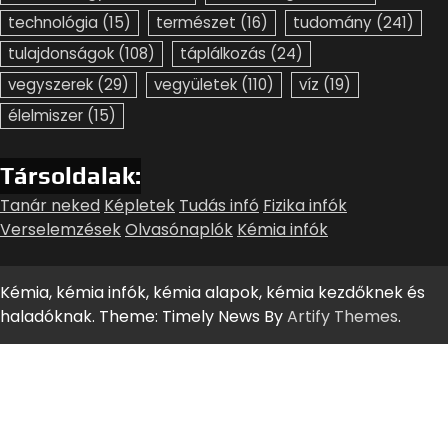
technológia
(15)
természet
(16)
tudomány
(241)
tulajdonságok
(108)
táplálkozás
(24)
vegyszerek
(29)
vegyületek
(110)
víz
(19)
élelmiszer
(15)
Társoldalak:
Tanár neked
Képletek
Tudás infó
Fizika infók
Verselemzések
Olvasónaplók
Kémia infók
Kémia, kémia infók, kémia alapok, kémia kezdőknek és
haladóknak. Theme: Timely News By
Artify Themes
.