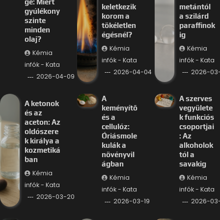
ge: Miért
keletkezik
metántól
gyúlékony
korom a
a szilárd
szinte
tökéletlen
paraffinok
minden
égésnél?
ig
olaj?
Kémia
Kémia
Kémia
infók - Kata
infók - Kata
infók - Kata
2026-04-04
2026-03-
2026-04-09
A
A szerves
A ketonok
keményítő
vegyülete
és az
és a
k funkciós
aceton: Az
cellulóz:
csoportjai
oldószere
Óriásmole
: Az
k királya a
kulák a
alkoholok
kozmetiká
növényvil
tól a
ban
ágban
savakig
Kémia
Kémia
Kémia
infók - Kata
infók - Kata
infók - Kata
2026-03-20
2026-03-19
2026-03-