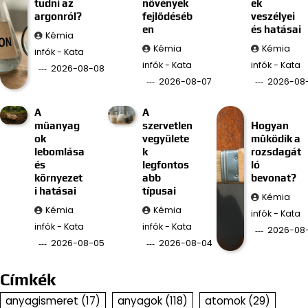
tudni az
növények
ek
argonról?
fejlődéséb
veszélyei
en
és hatásai
Kémia
Kémia
Kémia
infók - Kata
infók - Kata
infók - Kata
2026-08-08
2026-08-07
2026-08
A
A
műanyag
szervetlen
Hogyan
ok
vegyülete
működik a
lebomlása
k
rozsdagát
és
legfontos
ló
környezet
abb
bevonat?
i hatásai
típusai
Kémia
Kémia
Kémia
infók - Kata
infók - Kata
infók - Kata
2026-08
2026-08-05
2026-08-04
Címkék
anyagismeret
(17)
anyagok
(118)
atomok
(29)