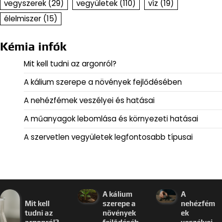
vegyszerek
(29)
vegyületek
(110)
víz
(19)
élelmiszer
(15)
Kémia infók
Mit kell tudni az argonról?
A kálium szerepe a növények fejlődésében
A nehézfémek veszélyei és hatásai
A műanyagok lebomlása és környezeti hatásai
A szervetlen vegyületek legfontosabb típusai
A kálium
A
Mit kell
szerepe a
nehézfém
tudni az
növények
ek