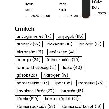
infók -
infók -
infók -
Kata
Kata
Kata
2026-
2026-08-05
2026-08-04
Címkék
anyagismeret
(17)
anyagok
(118)
atomok
(29)
biokémia
(18)
biológia
(17)
biztonság
(21)
egészség
(41)
energia
(24)
felhasználás
(79)
fenntarthatóság
(21)
fizika
(40)
gázok
(28)
hidrogén
(19)
hőmérséklet
(17)
ipar
(35)
izoméria
(25)
kovalens kötés
(27)
kutatás
(15)
kémia
(610)
kémiai képlet
(21)
kémiai reakciók
(33)
kémiai szerkezet
(19)