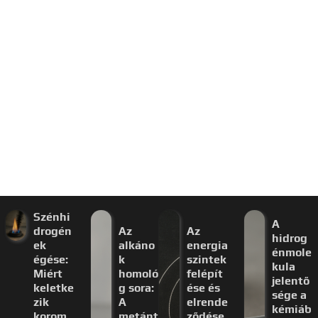
Szénhi
A
drogén
Az
Az
hidrog
ek
alkáno
energia
énmole
égése:
k
szintek
kula
Miért
homoló
felépít
jelentő
keletke
g sora:
ése és
sége a
zik
A
elrende
kémiáb
korom
metánt
ződése