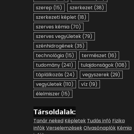
szerep
(15)
szerkezet
(38)
szerkezeti képlet
(18)
szerves kémia
(70)
szerves vegyületek
(79)
szénhidrogének
(35)
technológia
(15)
természet
(16)
tudomány
(241)
tulajdonságok
(108)
táplálkozás
(24)
vegyszerek
(29)
vegyületek
(110)
víz
(19)
élelmiszer
(15)
Társoldalak:
Tanár neked
Képletek
Tudás infó
Fizika
infók
Verselemzések
Olvasónaplók
Kémia