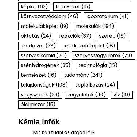
képlet
(62)
környezet
(15)
környezetvédelem
(46)
laboratórium
(41)
molekulaképlet
(19)
molekulák
(194)
oktatás
(24)
reakciók
(37)
szerep
(15)
szerkezet
(38)
szerkezeti képlet
(18)
szerves kémia
(70)
szerves vegyületek
(79)
szénhidrogének
(35)
technológia
(15)
természet
(16)
tudomány
(241)
tulajdonságok
(108)
táplálkozás
(24)
vegyszerek
(29)
vegyületek
(110)
víz
(19)
élelmiszer
(15)
Kémia infók
Mit kell tudni az argonról?