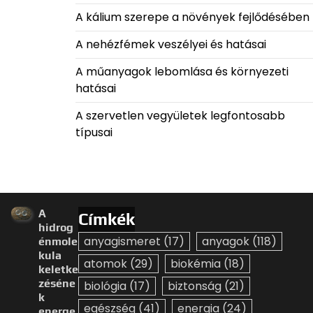
A kálium szerepe a növények fejlődésében
A nehézfémek veszélyei és hatásai
A műanyagok lebomlása és környezeti
hatásai
A szervetlen vegyületek legfontosabb
típusai
A
Címkék
hidrog
anyagismeret
(17)
anyagok
(118)
énmole
kula
atomok
(29)
biokémia
(18)
keletke
zéséne
biológia
(17)
biztonság
(21)
k
egészség
(41)
energia
(24)
energe