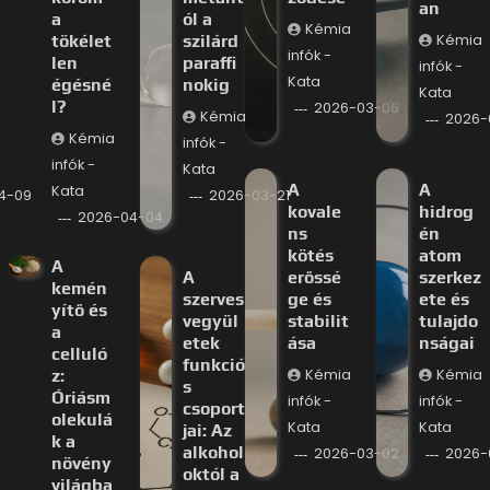
an
a
ól a
Kémia
tökélet
szilárd
Kémia
infók -
len
paraffi
infók -
Kata
égésné
nokig
Kata
l?
2026-03-06
Kémia
2026-
Kémia
infók -
infók -
Kata
A
A
Kata
4-09
2026-03-21
kovale
hidrog
2026-04-04
ns
én
kötés
atom
A
A
erőssé
szerkez
kemén
szerves
ge és
ete és
yítő és
vegyül
stabilit
tulajdo
a
etek
ása
nságai
celluló
funkció
z:
Kémia
Kémia
s
Óriásm
infók -
infók -
csoport
olekulá
Kata
Kata
jai: Az
k a
alkohol
2026-03-02
2026-
növény
októl a
világba