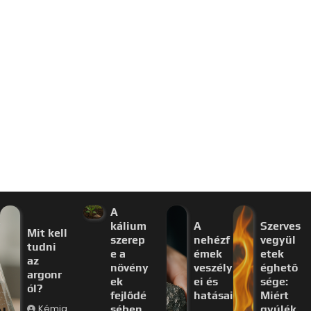
A
kálium
A
Szerves
Mit kell
szerep
nehézf
vegyül
tudni
e a
émek
etek
az
növény
veszély
éghető
argonr
ek
ei és
sége:
ól?
fejlődé
hatásai
Miért
Kémia
sében
gyúlék