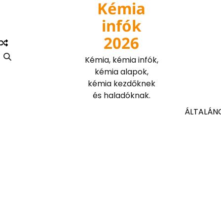
Kémia
Skip
to
infók
content
2026
Kémia, kémia infók,
kémia alapok,
kémia kezdőknek
és haladóknak.
ÁLTALÁN