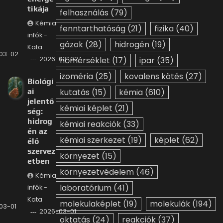
tikája
felhasználás
(79)
Kémia
fenntarthatóság
(21)
fizika
(40)
infók -
gázok
(28)
hidrogén
(19)
Kata
03-02
2026-03-02
hőmérséklet
(17)
ipar
(35)
izoméria
(25)
kovalens kötés
(27)
Biológi
ai
kutatás
(15)
kémia
(610)
jelentő
kémiai képlet
(21)
ség:
hidrog
kémiai reakciók
(33)
én az
kémiai szerkezet
(19)
képlet
(62)
élő
szervez
környezet
(15)
etben
környezetvédelem
(46)
Kémia
laboratórium
(41)
infók -
Kata
molekulaképlet
(19)
molekulák
(194)
03-01
2026-03-01
oktatás
(24)
reakciók
(37)