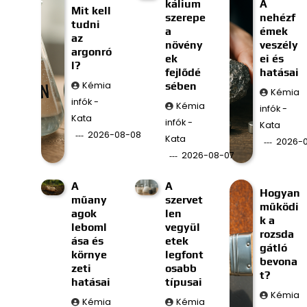
kálium
A
Mit kell
szerepe
nehézf
tudni
a
émek
az
növény
veszély
argonró
ek
ei és
l?
fejlődé
hatásai
Kémia
sében
Kémia
infók -
Kémia
infók -
Kata
infók -
Kata
2026-08-08
Kata
2026-
2026-08-07
A
A
Hogyan
műany
szervet
működi
agok
len
k a
leboml
vegyül
rozsda
ása és
etek
gátló
környe
legfont
bevona
zeti
osabb
t?
hatásai
típusai
Kémia
Kémia
Kémia