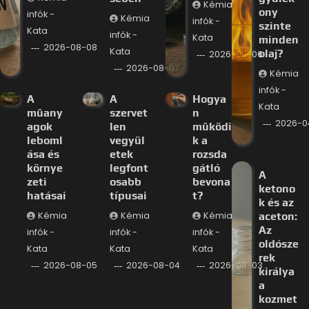
Kémia
ony
infók -
Kémia
infók -
szinte
Kata
infók -
Kata
minden
2026-08-08
Kata
olaj?
2026-08-06
2026-08-07
Kémia
infók -
A
A
Hogya
Kata
műany
szervet
n
2026-0
agok
len
működi
leboml
vegyül
k a
ása és
etek
rozsda
környe
legfont
gátló
A
zeti
osabb
bevona
ketono
hatásai
típusai
t?
k és az
Kémia
Kémia
Kémia
aceton:
Az
infók -
infók -
infók -
oldósze
Kata
Kata
Kata
rek
2026-08-05
2026-08-04
2026-08-03
királya
a
kozmet