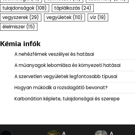
tulajdonságok
(108)
táplálkozás
(24)
vegyszerek
(29)
vegyületek
(110)
víz
(19)
élelmiszer
(15)
Kémia infók
A nehézfémek veszélyei és hatásai
A műanyagok lebomlása és környezeti hatásai
A szervetlen vegyületek legfontosabb típusai
Hogyan működik a rozsdagátló bevonat?
Karbonátion képlete, tulajdonságai és szerepe
A
A