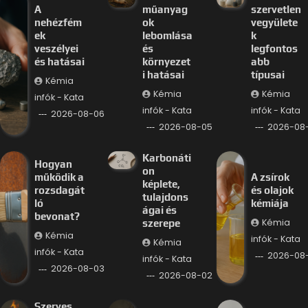
A
műanyag
szervetlen
nehézfém
ok
vegyülete
ek
lebomlása
k
veszélyei
és
legfontos
és hatásai
környezet
abb
i hatásai
típusai
Kémia
Kémia
Kémia
infók - Kata
infók - Kata
infók - Kata
2026-08-06
2026-08-05
2026-08
Karbonáti
Hogyan
on
működik a
A zsírok
képlete,
rozsdagát
és olajok
tulajdons
ló
kémiája
ágai és
bevonat?
Kémia
szerepe
Kémia
infók - Kata
Kémia
infók - Kata
2026-08-
infók - Kata
2026-08-03
2026-08-02
Szerves