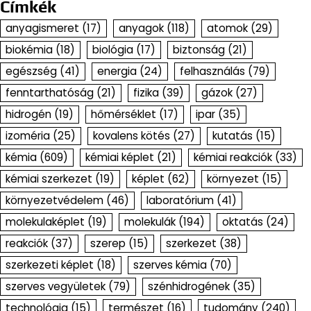
Címkék
anyagismeret
(17)
anyagok
(118)
atomok
(29)
biokémia
(18)
biológia
(17)
biztonság
(21)
egészség
(41)
energia
(24)
felhasználás
(79)
fenntarthatóság
(21)
fizika
(39)
gázok
(27)
hidrogén
(19)
hőmérséklet
(17)
ipar
(35)
izoméria
(25)
kovalens kötés
(27)
kutatás
(15)
kémia
(609)
kémiai képlet
(21)
kémiai reakciók
(33)
kémiai szerkezet
(19)
képlet
(62)
környezet
(15)
környezetvédelem
(46)
laboratórium
(41)
molekulaképlet
(19)
molekulák
(194)
oktatás
(24)
reakciók
(37)
szerep
(15)
szerkezet
(38)
szerkezeti képlet
(18)
szerves kémia
(70)
szerves vegyületek
(79)
szénhidrogének
(35)
technológia
(15)
természet
(16)
tudomány
(240)