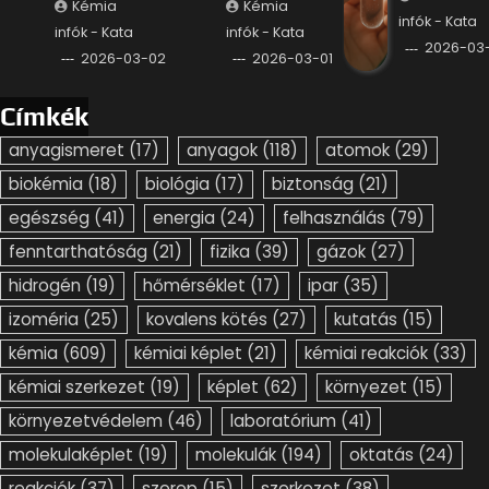
Kémia
Kémia
infók - Kata
infók - Kata
infók - Kata
2026-03-
2026-03-02
2026-03-01
Címkék
anyagismeret
(17)
anyagok
(118)
atomok
(29)
biokémia
(18)
biológia
(17)
biztonság
(21)
egészség
(41)
energia
(24)
felhasználás
(79)
fenntarthatóság
(21)
fizika
(39)
gázok
(27)
hidrogén
(19)
hőmérséklet
(17)
ipar
(35)
izoméria
(25)
kovalens kötés
(27)
kutatás
(15)
kémia
(609)
kémiai képlet
(21)
kémiai reakciók
(33)
kémiai szerkezet
(19)
képlet
(62)
környezet
(15)
környezetvédelem
(46)
laboratórium
(41)
molekulaképlet
(19)
molekulák
(194)
oktatás
(24)
reakciók
(37)
szerep
(15)
szerkezet
(38)