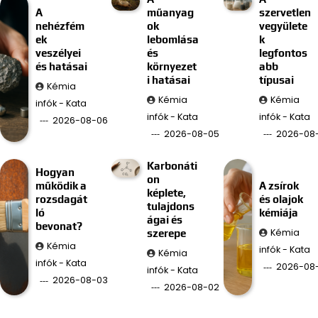
A
műanyag
szervetlen
nehézfém
ok
vegyülete
ek
lebomlása
k
veszélyei
és
legfontos
és hatásai
környezet
abb
i hatásai
típusai
Kémia
Kémia
Kémia
infók - Kata
infók - Kata
infók - Kata
2026-08-06
2026-08-05
2026-08
Karbonáti
Hogyan
on
működik a
A zsírok
képlete,
rozsdagát
és olajok
tulajdons
ló
kémiája
ágai és
bevonat?
Kémia
szerepe
Kémia
infók - Kata
Kémia
infók - Kata
2026-08-
infók - Kata
2026-08-03
2026-08-02