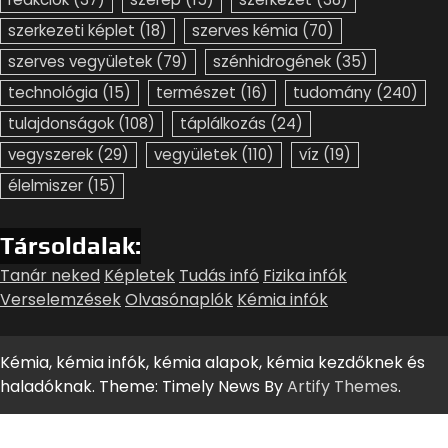
szerkezeti képlet
(18)
szerves kémia
(70)
szerves vegyületek
(79)
szénhidrogének
(35)
technológia
(15)
természet
(16)
tudomány
(240)
tulajdonságok
(108)
táplálkozás
(24)
vegyszerek
(29)
vegyületek
(110)
víz
(19)
élelmiszer
(15)
Társoldalak:
Tanár neked
Képletek
Tudás infó
Fizika infók
Verselemzések
Olvasónaplók
Kémia infók
Kémia, kémia infók, kémia alapok, kémia kezdőknek és
haladóknak. Theme: Timely News By
Artify Themes
.