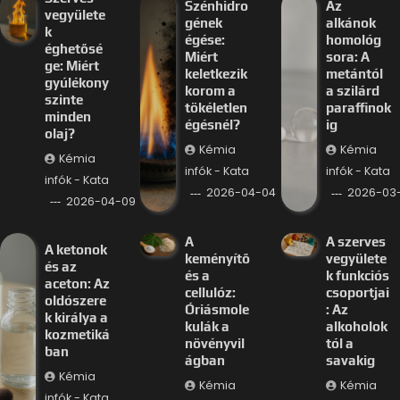
Szénhidro
Az
vegyülete
gének
alkánok
k
égése:
homológ
éghetősé
Miért
sora: A
ge: Miért
keletkezik
metántól
gyúlékony
korom a
a szilárd
szinte
tökéletlen
paraffinok
minden
égésnél?
ig
olaj?
Kémia
Kémia
Kémia
infók - Kata
infók - Kata
infók - Kata
2026-04-04
2026-03-
2026-04-09
A
A szerves
A ketonok
keményítő
vegyülete
és az
és a
k funkciós
aceton: Az
cellulóz:
csoportjai
oldószere
Óriásmole
: Az
k királya a
kulák a
alkoholok
kozmetiká
növényvil
tól a
ban
ágban
savakig
Kémia
Kémia
Kémia
infók - Kata