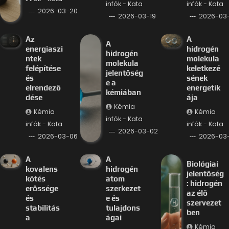
infók - Kata
infók - Kata
2026-03-20
2026-03-19
2026-03-
Az
A
A
energiaszi
hidrogén
hidrogén
ntek
molekula
molekula
felépítése
keletkezé
jelentőség
és
sének
e a
elrendező
energetik
kémiában
dése
ája
Kémia
Kémia
Kémia
infók - Kata
infók - Kata
infók - Kata
2026-03-02
2026-03-06
2026-03
A
A
Biológiai
kovalens
hidrogén
jelentőség
kötés
atom
: hidrogén
erőssége
szerkezet
az élő
és
e és
szervezet
stabilitás
tulajdons
ben
a
ágai
Kémia