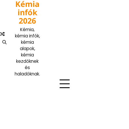
Kémia
Skip
to
infók
content
2026
Kémia,
kémia infók,
kémia
alapok,
kémia
kezdőknek
és
haladóknak.