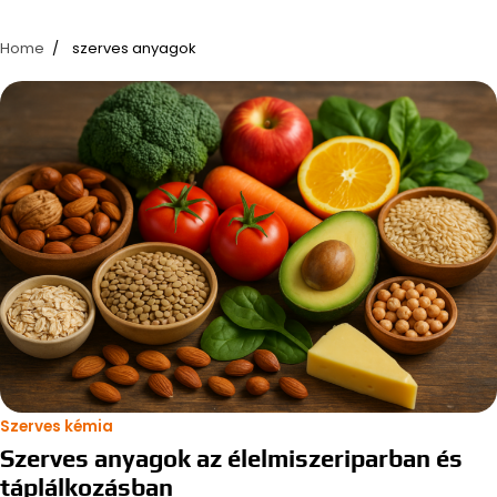
Home
szerves anyagok
Szerves kémia
Szerves anyagok az élelmiszeriparban és
táplálkozásban