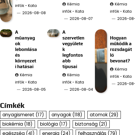
Kémia
Kémia
infók - Kata
infók - Kata
infók - Kata
2026-08-08
2026-08-07
2026-08
A
A
műanyag
szervetlen
Hogyan
ok
vegyülete
működik a
lebomlása
k
rozsdagát
és
legfontos
ló
környezet
abb
bevonat?
i hatásai
típusai
Kémia
Kémia
Kémia
infók - Kata
infók - Kata
infók - Kata
2026-08
2026-08-05
2026-08-04
Címkék
anyagismeret
(17)
anyagok
(118)
atomok
(29)
biokémia
(18)
biológia
(17)
biztonság
(21)
egészség
(41)
energia
(24)
felhasználás
(79)