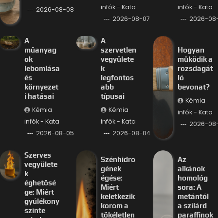
infók - Kata
infók - Kata
2026-08-08
2026-08-07
2026-08
A
A
műanyag
szervetlen
Hogyan
ok
vegyülete
működik a
lebomlása
k
rozsdagát
és
legfontos
ló
környezet
abb
bevonat?
i hatásai
típusai
Kémia
Kémia
Kémia
infók - Kata
infók - Kata
infók - Kata
2026-08
2026-08-05
2026-08-04
Szerves
Szénhidro
Az
vegyülete
gének
alkánok
k
égése:
homológ
éghetősé
Miért
sora: A
ge: Miért
keletkezik
metántól
gyúlékony
korom a
a szilárd
szinte
tökéletlen
paraffinok