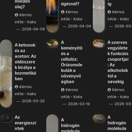
minden
égésnél?
ig
olaj?
Kémia
Kémia
Kémia
infók - Kata
infók - Kata
infók - Kata
2026-04-04
2026-03-
2026-04-09
A
A szerves
A ketonok
keményítő
vegyülete
és az
és a
k funkciós
aceton: Az
cellulóz:
csoportjai
oldószere
Óriásmole
: Az
k királya a
kulák a
alkoholok
kozmetiká
növényvil
tól a
ban
ágban
savakig
Kémia
Kémia
Kémia
infók - Kata
infók - Kata
infók - Kata
2026-03-20
2026-03-19
2026-03-
Az
A
A
energiaszi
hidrogén
hidrogén
ntek
molekula
molekula