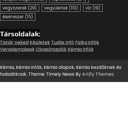
vegyszerek
(29)
vegyületek
(110)
víz
(19)
élelmiszer
(15)
Társoldalak:
Tanár neked
Képletek
Tudás infó
Fizika infók
Verselemzések
Olvasónaplók
Kémia infók
Kémia, kémia infók, kémia alapok, kémia kezdőknek és
haladóknak. Theme: Timely News By
Artify Themes
.