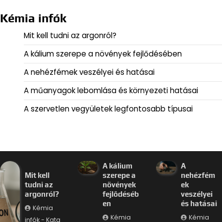
Kémia infók
Mit kell tudni az argonról?
A kálium szerepe a növények fejlődésében
A nehézfémek veszélyei és hatásai
A műanyagok lebomlása és környezeti hatásai
A szervetlen vegyületek legfontosabb típusai
A kálium
A
Mit kell
szerepe a
nehézfém
tudni az
növények
ek
argonról?
fejlődéséb
veszélyei
en
és hatásai
Kémia
Kémia
Kémia
infók - Kata