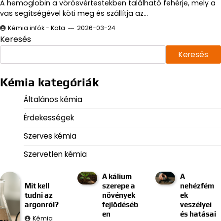
A hemoglobin a vörösvértestekben található fehérje, mely a
vas segítségével köti meg és szállítja az…
Kémia infók - Kata
2026-03-24
Keresés
Keresés
Kémia kategóriák
Általános kémia
Érdekességek
Szerves kémia
Szervetlen kémia
A kálium
A
Mit kell
szerepe a
nehézfém
tudni az
növények
ek
argonról?
fejlődéséb
veszélyei
en
és hatásai
Kémia