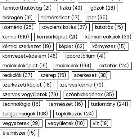
fenntarthatóság
(21)
fizika
(40)
gázok
(28)
hidrogén
(19)
hőmérséklet
(17)
ipar
(35)
izoméria
(25)
kovalens kötés
(27)
kutatás
(15)
kémia
(610)
kémiai képlet
(21)
kémiai reakciók
(33)
kémiai szerkezet
(19)
képlet
(62)
környezet
(15)
környezetvédelem
(46)
laboratórium
(41)
molekulaképlet
(19)
molekulák
(194)
oktatás
(24)
reakciók
(37)
szerep
(15)
szerkezet
(38)
szerkezeti képlet
(18)
szerves kémia
(70)
szerves vegyületek
(79)
szénhidrogének
(35)
technológia
(15)
természet
(16)
tudomány
(241)
tulajdonságok
(108)
táplálkozás
(24)
vegyszerek
(29)
vegyületek
(110)
víz
(19)
élelmiszer
(15)