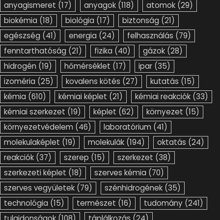
anyagismeret
(17)
anyagok
(118)
atomok
(29)
biokémia
(18)
biológia
(17)
biztonság
(21)
egészség
(41)
energia
(24)
felhasználás
(79)
fenntarthatóság
(21)
fizika
(40)
gázok
(28)
hidrogén
(19)
hőmérséklet
(17)
ipar
(35)
izoméria
(25)
kovalens kötés
(27)
kutatás
(15)
kémia
(610)
kémiai képlet
(21)
kémiai reakciók
(33)
kémiai szerkezet
(19)
képlet
(62)
környezet
(15)
környezetvédelem
(46)
laboratórium
(41)
molekulaképlet
(19)
molekulák
(194)
oktatás
(24)
reakciók
(37)
szerep
(15)
szerkezet
(38)
szerkezeti képlet
(18)
szerves kémia
(70)
szerves vegyületek
(79)
szénhidrogének
(35)
technológia
(15)
természet
(16)
tudomány
(241)
tulajdonságok
(108)
táplálkozás
(24)