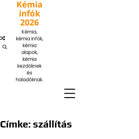
Kémia
Skip
to
infók
content
2026
Kémia,
kémia infók,
kémia
alapok,
kémia
kezdőknek
és
haladóknak.
Címke:
szállítás