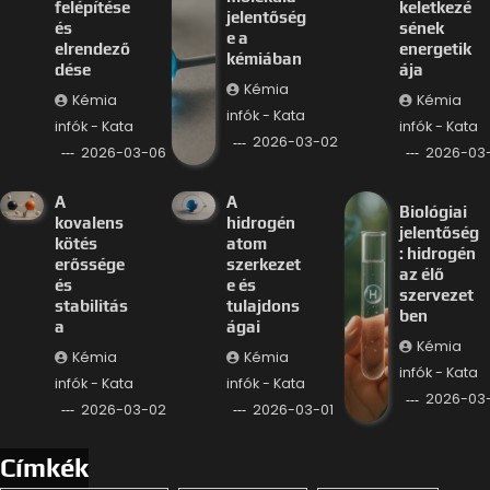
felépítése
keletkezé
jelentőség
és
sének
e a
elrendező
energetik
kémiában
dése
ája
Kémia
Kémia
Kémia
infók - Kata
infók - Kata
infók - Kata
2026-03-02
2026-03-06
2026-03
A
A
Biológiai
kovalens
hidrogén
jelentőség
kötés
atom
: hidrogén
erőssége
szerkezet
az élő
és
e és
szervezet
stabilitás
tulajdons
ben
a
ágai
Kémia
Kémia
Kémia
infók - Kata
infók - Kata
infók - Kata
2026-03-
2026-03-02
2026-03-01
Címkék