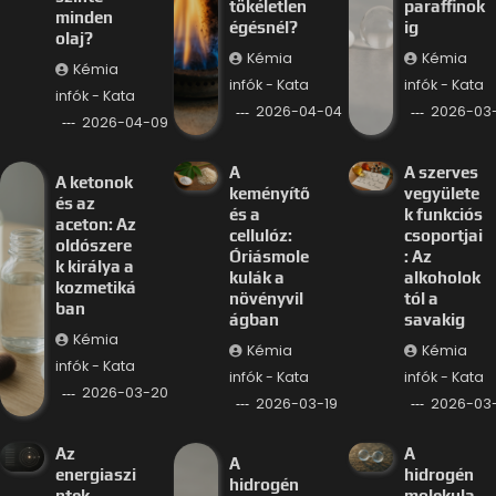
tökéletlen
paraffinok
minden
égésnél?
ig
olaj?
Kémia
Kémia
Kémia
infók - Kata
infók - Kata
infók - Kata
2026-04-04
2026-03-
2026-04-09
A
A szerves
A ketonok
keményítő
vegyülete
és az
és a
k funkciós
aceton: Az
cellulóz:
csoportjai
oldószere
Óriásmole
: Az
k királya a
kulák a
alkoholok
kozmetiká
növényvil
tól a
ban
ágban
savakig
Kémia
Kémia
Kémia
infók - Kata
infók - Kata
infók - Kata
2026-03-20
2026-03-19
2026-03-
Az
A
A
energiaszi
hidrogén
hidrogén
ntek
molekula