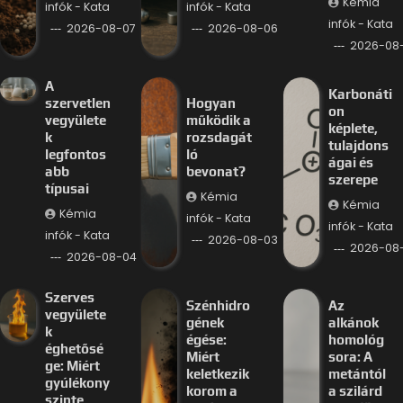
Kémia
infók - Kata
infók - Kata
infók - Kata
2026-08-07
2026-08-06
2026-08
A
Karbonáti
szervetlen
Hogyan
on
vegyülete
működik a
képlete,
k
rozsdagát
tulajdons
legfontos
ló
ágai és
abb
bevonat?
szerepe
típusai
Kémia
Kémia
Kémia
infók - Kata
infók - Kata
infók - Kata
2026-08-03
2026-08
2026-08-04
Szerves
Szénhidro
Az
vegyülete
gének
alkánok
k
égése:
homológ
éghetősé
Miért
sora: A
ge: Miért
keletkezik
metántól
gyúlékony
korom a
a szilárd
szinte