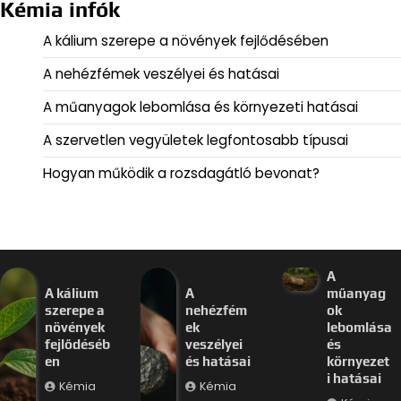
Kémia infók
A kálium szerepe a növények fejlődésében
A nehézfémek veszélyei és hatásai
A műanyagok lebomlása és környezeti hatásai
A szervetlen vegyületek legfontosabb típusai
Hogyan működik a rozsdagátló bevonat?
A
A kálium
A
műanyag
szerepe a
nehézfém
ok
növények
ek
lebomlása
fejlődéséb
veszélyei
és
en
és hatásai
környezet
i hatásai
Kémia
Kémia