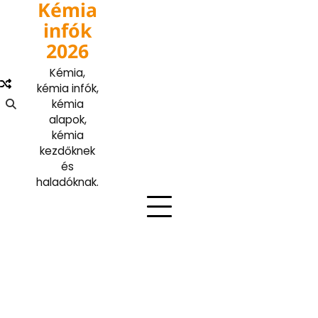
Kémia
Skip
to
infók
content
2026
Kémia,
kémia infók,
kémia
alapok,
kémia
kezdőknek
és
haladóknak.