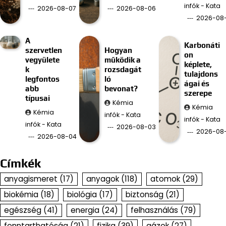
infók - Kata
2026-08-07
2026-08-06
2026-08
A
Karbonáti
szervetlen
Hogyan
on
vegyülete
működik a
képlete,
k
rozsdagát
tulajdons
legfontos
ló
ágai és
abb
bevonat?
szerepe
típusai
Kémia
Kémia
Kémia
infók - Kata
infók - Kata
infók - Kata
2026-08-03
2026-08
2026-08-04
Címkék
anyagismeret
(17)
anyagok
(118)
atomok
(29)
biokémia
(18)
biológia
(17)
biztonság
(21)
egészség
(41)
energia
(24)
felhasználás
(79)
fenntarthatóság
(21)
fizika
(39)
gázok
(27)