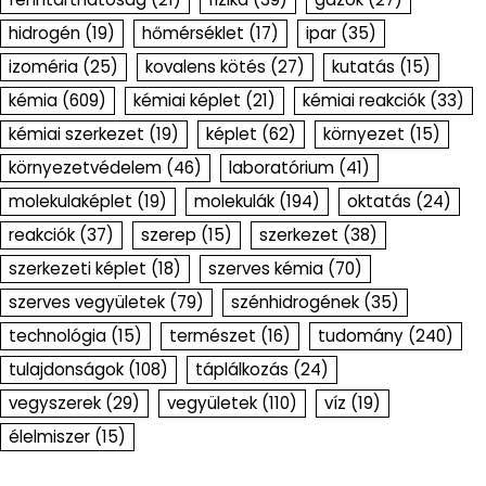
hidrogén
(19)
hőmérséklet
(17)
ipar
(35)
izoméria
(25)
kovalens kötés
(27)
kutatás
(15)
kémia
(609)
kémiai képlet
(21)
kémiai reakciók
(33)
kémiai szerkezet
(19)
képlet
(62)
környezet
(15)
környezetvédelem
(46)
laboratórium
(41)
molekulaképlet
(19)
molekulák
(194)
oktatás
(24)
reakciók
(37)
szerep
(15)
szerkezet
(38)
szerkezeti képlet
(18)
szerves kémia
(70)
szerves vegyületek
(79)
szénhidrogének
(35)
technológia
(15)
természet
(16)
tudomány
(240)
tulajdonságok
(108)
táplálkozás
(24)
vegyszerek
(29)
vegyületek
(110)
víz
(19)
élelmiszer
(15)