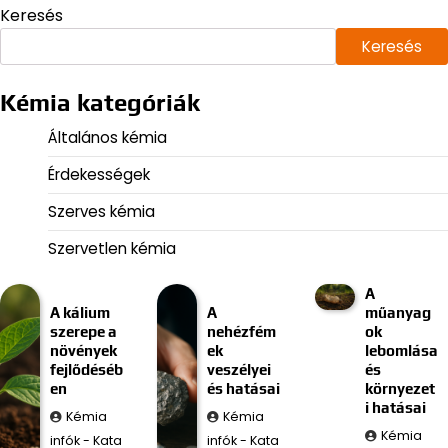
Keresés
Keresés
Kémia kategóriák
Általános kémia
Érdekességek
Szerves kémia
Szervetlen kémia
A
A kálium
A
műanyag
szerepe a
nehézfém
ok
növények
ek
lebomlása
fejlődéséb
veszélyei
és
en
és hatásai
környezet
i hatásai
Kémia
Kémia
Kémia
infók - Kata
infók - Kata