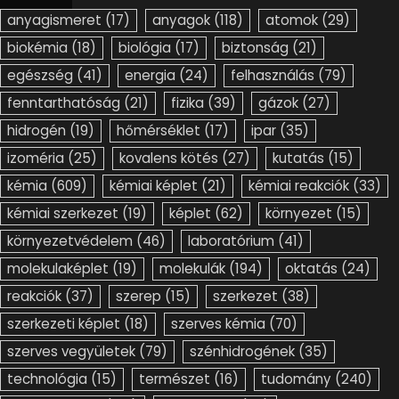
anyagismeret
(17)
anyagok
(118)
atomok
(29)
biokémia
(18)
biológia
(17)
biztonság
(21)
egészség
(41)
energia
(24)
felhasználás
(79)
fenntarthatóság
(21)
fizika
(39)
gázok
(27)
hidrogén
(19)
hőmérséklet
(17)
ipar
(35)
izoméria
(25)
kovalens kötés
(27)
kutatás
(15)
kémia
(609)
kémiai képlet
(21)
kémiai reakciók
(33)
kémiai szerkezet
(19)
képlet
(62)
környezet
(15)
környezetvédelem
(46)
laboratórium
(41)
molekulaképlet
(19)
molekulák
(194)
oktatás
(24)
reakciók
(37)
szerep
(15)
szerkezet
(38)
szerkezeti képlet
(18)
szerves kémia
(70)
szerves vegyületek
(79)
szénhidrogének
(35)
technológia
(15)
természet
(16)
tudomány
(240)