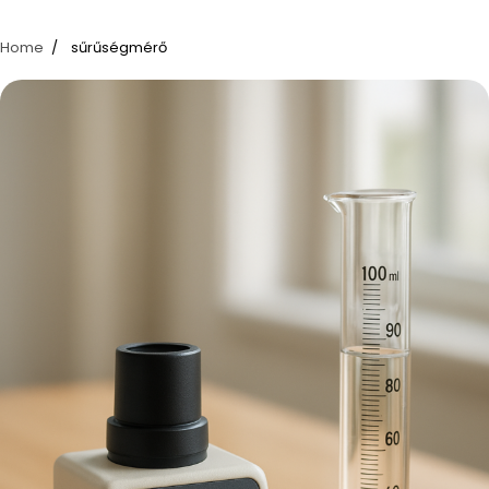
Home
sűrűségmérő