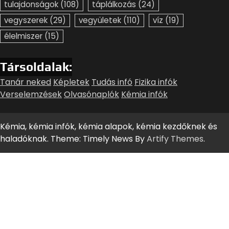
tulajdonságok
(108)
táplálkozás
(24)
vegyszerek
(29)
vegyületek
(110)
víz
(19)
élelmiszer
(15)
Társoldalak:
Tanár neked
Képletek
Tudás infó
Fizika infók
Verselemzések
Olvasónaplók
Kémia infók
Kémia, kémia infók, kémia alapok, kémia kezdőknek és
haladóknak. Theme: Timely News By
Artify Themes
.