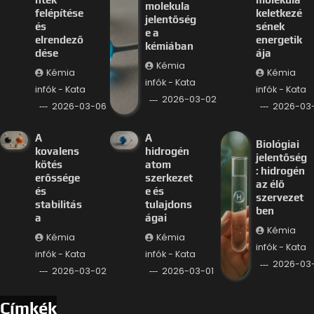
molekula
felépítése
keletkezé
jelentőség
és
sének
e a
elrendező
energetik
kémiában
dése
ája
Kémia
Kémia
Kémia
infók - Kata
infók - Kata
infók - Kata
2026-03-02
2026-03-06
2026-03
A
A
Biológiai
kovalens
hidrogén
jelentőség
kötés
atom
: hidrogén
erőssége
szerkezet
az élő
és
e és
szervezet
stabilitás
tulajdons
ben
a
ágai
Kémia
Kémia
Kémia
infók - Kata
infók - Kata
infók - Kata
2026-03-
2026-03-02
2026-03-01
Címkék