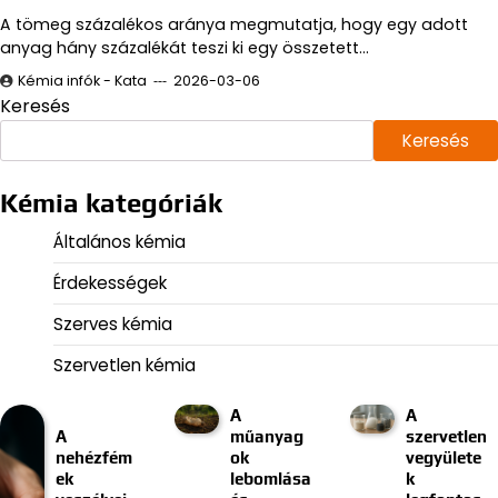
A tömeg százalékos aránya megmutatja, hogy egy adott
anyag hány százalékát teszi ki egy összetett…
Kémia infók - Kata
2026-03-06
Keresés
Keresés
Kémia kategóriák
Általános kémia
Érdekességek
Szerves kémia
Szervetlen kémia
A
A
A
műanyag
szervetlen
nehézfém
ok
vegyülete
ek
lebomlása
k