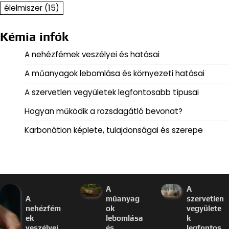
élelmiszer
(15)
Kémia infók
A nehézfémek veszélyei és hatásai
A műanyagok lebomlása és környezeti hatásai
A szervetlen vegyületek legfontosabb típusai
Hogyan működik a rozsdagátló bevonat?
Karbonátion képlete, tulajdonságai és szerepe
A
A
A
műanyag
szervetlen
nehézfém
ok
vegyülete
ek
lebomlása
k
veszélyei
és
legfontos