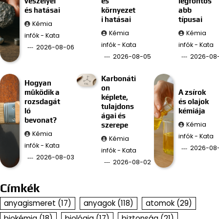
veszélyei
és
legfontos
és hatásai
környezet
abb
i hatásai
típusai
Kémia
Kémia
Kémia
infók - Kata
infók - Kata
infók - Kata
2026-08-06
2026-08-05
2026-08
Karbonáti
Hogyan
on
működik a
A zsírok
képlete,
rozsdagát
és olajok
tulajdons
ló
kémiája
ágai és
bevonat?
Kémia
szerepe
Kémia
infók - Kata
Kémia
infók - Kata
2026-08-
infók - Kata
2026-08-03
2026-08-02
Címkék
anyagismeret
(17)
anyagok
(118)
atomok
(29)
biokémia
(18)
biológia
(17)
biztonság
(21)