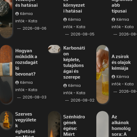
és hatásai
környezet
abb
i hatásai
típusai
Kémia
Kémia
Kémia
infók - Kata
infók - Kata
infók - Kata
2026-08-06
2026-08-05
2026-08
Karbonáti
Hogyan
on
működik a
A zsírok
képlete,
rozsdagát
és olajok
tulajdons
ló
kémiája
ágai és
bevonat?
Kémia
szerepe
Kémia
infók - Kata
Kémia
infók - Kata
2026-08-
infók - Kata
2026-08-03
2026-08-02
Szerves
Szénhidro
Az
vegyülete
gének
alkánok
k
égése:
homológ
éghetősé
Miért
sora: A