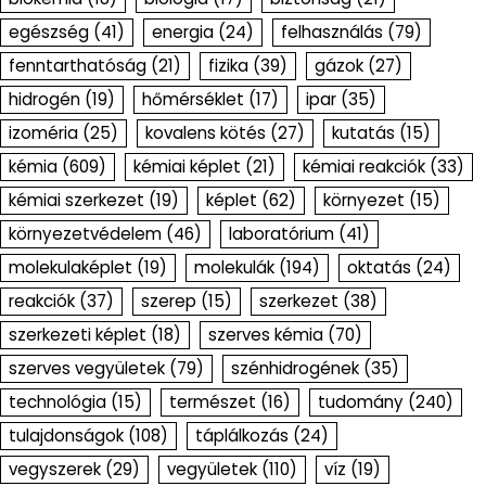
egészség
(41)
energia
(24)
felhasználás
(79)
fenntarthatóság
(21)
fizika
(39)
gázok
(27)
hidrogén
(19)
hőmérséklet
(17)
ipar
(35)
izoméria
(25)
kovalens kötés
(27)
kutatás
(15)
kémia
(609)
kémiai képlet
(21)
kémiai reakciók
(33)
kémiai szerkezet
(19)
képlet
(62)
környezet
(15)
környezetvédelem
(46)
laboratórium
(41)
molekulaképlet
(19)
molekulák
(194)
oktatás
(24)
reakciók
(37)
szerep
(15)
szerkezet
(38)
szerkezeti képlet
(18)
szerves kémia
(70)
szerves vegyületek
(79)
szénhidrogének
(35)
technológia
(15)
természet
(16)
tudomány
(240)
tulajdonságok
(108)
táplálkozás
(24)
vegyszerek
(29)
vegyületek
(110)
víz
(19)