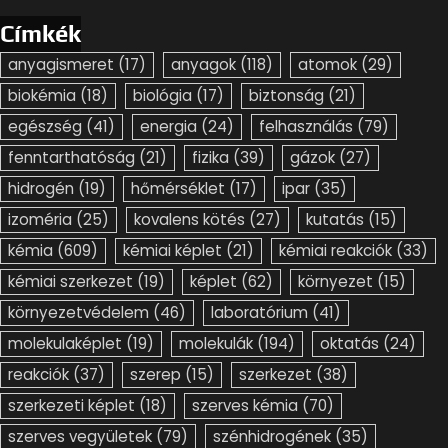
Címkék
anyagismeret
(17)
anyagok
(118)
atomok
(29)
biokémia
(18)
biológia
(17)
biztonság
(21)
egészség
(41)
energia
(24)
felhasználás
(79)
fenntarthatóság
(21)
fizika
(39)
gázok
(27)
hidrogén
(19)
hőmérséklet
(17)
ipar
(35)
izoméria
(25)
kovalens kötés
(27)
kutatás
(15)
kémia
(609)
kémiai képlet
(21)
kémiai reakciók
(33)
kémiai szerkezet
(19)
képlet
(62)
környezet
(15)
környezetvédelem
(46)
laboratórium
(41)
molekulaképlet
(19)
molekulák
(194)
oktatás
(24)
reakciók
(37)
szerep
(15)
szerkezet
(38)
szerkezeti képlet
(18)
szerves kémia
(70)
szerves vegyületek
(79)
szénhidrogének
(35)