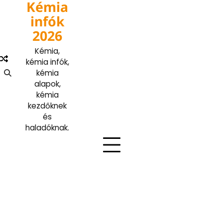
Kémia
Skip
to
infók
content
2026
Kémia,
kémia infók,
kémia
alapok,
kémia
kezdőknek
és
haladóknak.