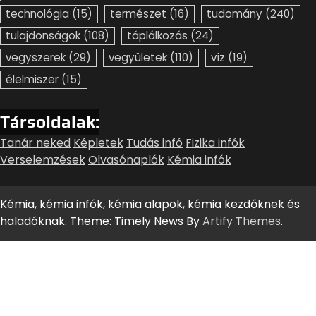
technológia
(15)
természet
(16)
tudomány
(240)
tulajdonságok
(108)
táplálkozás
(24)
vegyszerek
(29)
vegyületek
(110)
víz
(19)
élelmiszer
(15)
Társoldalak:
Tanár neked
Képletek
Tudás infó
Fizika infók
Verselemzések
Olvasónaplók
Kémia infók
Kémia, kémia infók, kémia alapok, kémia kezdőknek és
haladóknak. Theme: Timely News By
Artify Themes
.