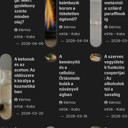
ge: Miért
keletkezik
metántól
gyúlékony
korom a
a szilárd
szinte
tökéletlen
paraffinok
minden
égésnél?
ig
olaj?
Kémia
Kémia
Kémia
infók - Kata
infók - Kata
infók - Kata
2026-04-04
2026-03-
2026-04-09
A
A szerves
A ketonok
keményítő
vegyülete
és az
és a
k funkciós
aceton: Az
cellulóz:
csoportjai
oldószere
Óriásmole
: Az
k királya a
kulák a
alkoholok
kozmetiká
növényvil
tól a
ban
ágban
savakig
Kémia
Kémia
Kémia
infók - Kata
infók - Kata
infók - Kata
2026-03-20
2026-03-19
2026-03-