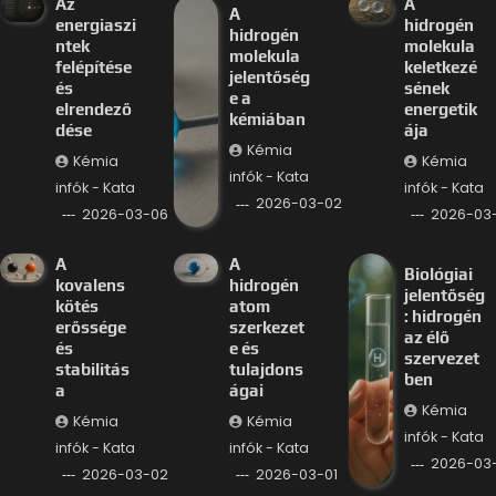
Az
A
A
energiaszi
hidrogén
hidrogén
ntek
molekula
molekula
felépítése
keletkezé
jelentőség
és
sének
e a
elrendező
energetik
kémiában
dése
ája
Kémia
Kémia
Kémia
infók - Kata
infók - Kata
infók - Kata
2026-03-02
2026-03-06
2026-03
A
A
Biológiai
kovalens
hidrogén
jelentőség
kötés
atom
: hidrogén
erőssége
szerkezet
az élő
és
e és
szervezet
stabilitás
tulajdons
ben
a
ágai
Kémia
Kémia
Kémia
infók - Kata
infók - Kata
infók - Kata
2026-03-
2026-03-02
2026-03-01