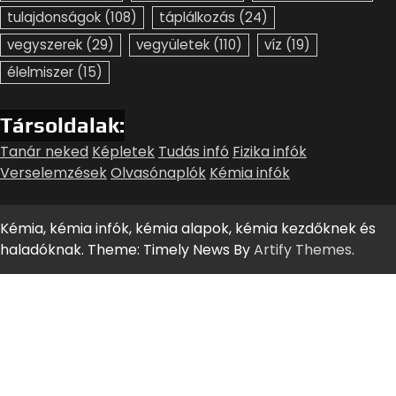
tulajdonságok
(108)
táplálkozás
(24)
vegyszerek
(29)
vegyületek
(110)
víz
(19)
élelmiszer
(15)
Társoldalak:
Tanár neked
Képletek
Tudás infó
Fizika infók
Verselemzések
Olvasónaplók
Kémia infók
Kémia, kémia infók, kémia alapok, kémia kezdőknek és
haladóknak. Theme: Timely News By
Artify Themes
.