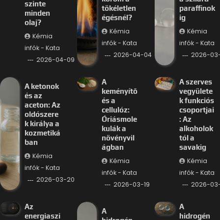
szinte
tökéletlen
paraffinok
minden
égésnél?
ig
olaj?
Kémia
Kémia
Kémia
infók - Kata
infók - Kata
infók - Kata
2026-04-04
2026-03-
2026-04-09
A
A szerves
A ketonok
keményítő
vegyülete
és az
és a
k funkciós
aceton: Az
cellulóz:
csoportjai
oldószere
Óriásmole
: Az
k királya a
kulák a
alkoholok
kozmetiká
növényvil
tól a
ban
ágban
savakig
Kémia
Kémia
Kémia
infók - Kata
infók - Kata
infók - Kata
2026-03-20
2026-03-19
2026-03-
Az
A
A
energiaszi
hidrogén