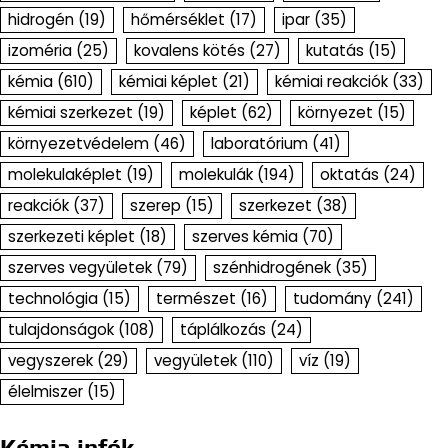
hidrogén
(19)
hőmérséklet
(17)
ipar
(35)
izoméria
(25)
kovalens kötés
(27)
kutatás
(15)
kémia
(610)
kémiai képlet
(21)
kémiai reakciók
(33)
kémiai szerkezet
(19)
képlet
(62)
környezet
(15)
környezetvédelem
(46)
laboratórium
(41)
molekulaképlet
(19)
molekulák
(194)
oktatás
(24)
reakciók
(37)
szerep
(15)
szerkezet
(38)
szerkezeti képlet
(18)
szerves kémia
(70)
szerves vegyületek
(79)
szénhidrogének
(35)
technológia
(15)
természet
(16)
tudomány
(241)
tulajdonságok
(108)
táplálkozás
(24)
vegyszerek
(29)
vegyületek
(110)
víz
(19)
élelmiszer
(15)
Kémia infók