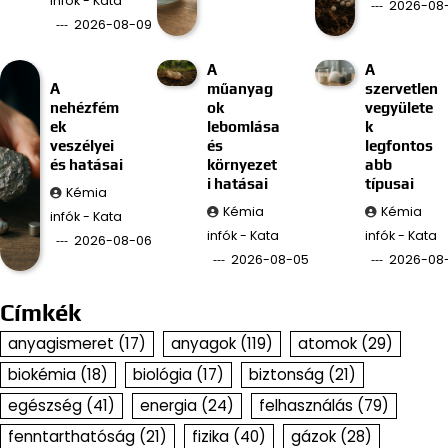
infók - Kata
2026-08
2026-08-09
A
A
A
műanyag
szervetlen
nehézfém
ok
vegyülete
ek
lebomlása
k
veszélyei
és
legfontos
és hatásai
környezet
abb
i hatásai
típusai
Kémia
Kémia
Kémia
infók - Kata
infók - Kata
infók - Kata
2026-08-06
2026-08-05
2026-08
Címkék
anyagismeret
(17)
anyagok
(119)
atomok
(29)
biokémia
(18)
biológia
(17)
biztonság
(21)
egészség
(41)
energia
(24)
felhasználás
(79)
fenntarthatóság
(21)
fizika
(40)
gázok
(28)