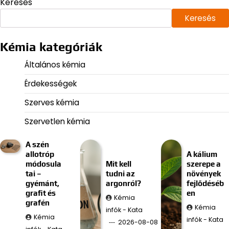
Keresés
Keresés
Kémia kategóriák
Általános kémia
Érdekességek
Szerves kémia
Szervetlen kémia
A szén
allotróp
A kálium
módosula
Mit kell
szerepe a
tai –
tudni az
növények
gyémánt,
argonról?
fejlődéséb
grafit és
en
Kémia
grafén
Kémia
infók - Kata
Kémia
infók - Kata
2026-08-08