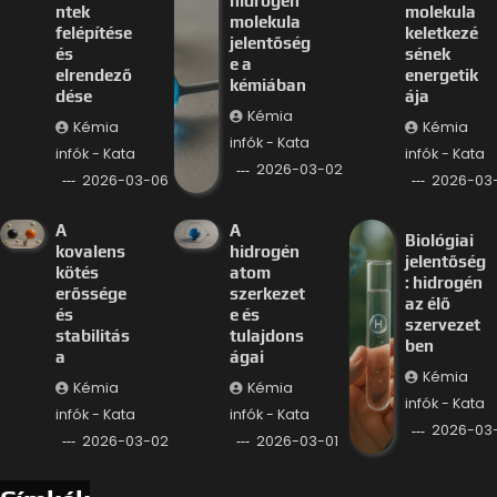
hidrogén
ntek
molekula
molekula
felépítése
keletkezé
jelentőség
és
sének
e a
elrendező
energetik
kémiában
dése
ája
Kémia
Kémia
Kémia
infók - Kata
infók - Kata
infók - Kata
2026-03-02
2026-03-06
2026-03
A
A
Biológiai
kovalens
hidrogén
jelentőség
kötés
atom
: hidrogén
erőssége
szerkezet
az élő
és
e és
szervezet
stabilitás
tulajdons
ben
a
ágai
Kémia
Kémia
Kémia
infók - Kata
infók - Kata
infók - Kata
2026-03-
2026-03-02
2026-03-01