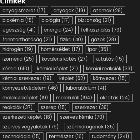
Címkék
anyagismeret
(17)
anyagok
(119)
atomok
(29)
biokémia
(18)
biológia
(17)
biztonság
(21)
egészség
(41)
energia
(24)
felhasználás
(79)
fenntarthatóság
(21)
fizika
(40)
gázok
(28)
hidrogén
(19)
hőmérséklet
(17)
ipar
(35)
izoméria
(25)
kovalens kötés
(27)
kutatás
(15)
kémia
(610)
kémiai képlet
(21)
kémiai reakciók
(33)
kémiai szerkezet
(19)
képlet
(62)
környezet
(15)
környezetvédelem
(46)
laboratórium
(41)
molekulaképlet
(19)
molekulák
(194)
oktatás
(24)
reakciók
(37)
szerep
(15)
szerkezet
(38)
szerkezeti képlet
(18)
szerves kémia
(70)
szerves vegyületek
(79)
szénhidrogének
(35)
technológia
(15)
természet
(16)
tudomány
(241)