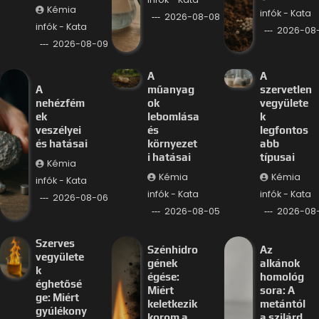
Kémia
infók - Kata
2026-08-08
infók - Kata
2026-08
2026-08-09
A
A
A
műanyag
szervetlen
nehézfém
ok
vegyülete
ek
lebomlása
k
veszélyei
és
legfontos
és hatásai
környezet
abb
i hatásai
típusai
Kémia
Kémia
Kémia
infók - Kata
infók - Kata
infók - Kata
2026-08-06
2026-08-05
2026-08
Szerves
Szénhidro
Az
vegyülete
gének
alkánok
k
égése:
homológ
éghetősé
Miért
sora: A
ge: Miért
keletkezik
metántól
gyúlékony
korom a
a szilárd