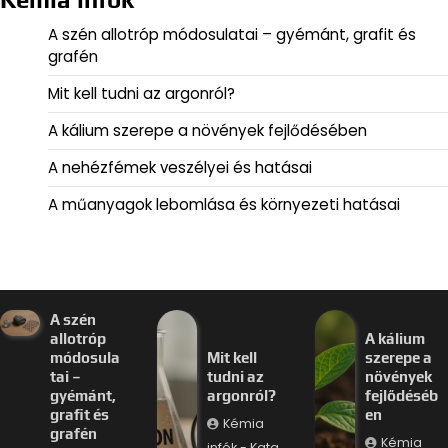
A szén allotróp módosulatai – gyémánt, grafit és
grafén
Mit kell tudni az argonról?
A kálium szerepe a növények fejlődésében
A nehézfémek veszélyei és hatásai
A műanyagok lebomlása és környezeti hatásai
A szén
allotróp
A kálium
módosula
Mit kell
szerepe a
tai –
tudni az
növények
gyémánt,
argonról?
fejlődéséb
grafit és
en
Kémia
grafén
Kémia
infók - Kata