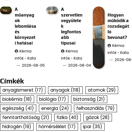
A
A
műanyag
szervetlen
Hogyan
ok
vegyülete
működik a
lebomlása
k
rozsdagát
és
legfontos
ló
környezet
abb
bevonat?
i hatásai
típusai
Kémia
Kémia
Kémia
infók - Kata
infók - Kata
infók - Kata
2026-08
2026-08-05
2026-08-04
Címkék
anyagismeret
(17)
anyagok
(118)
atomok
(29)
biokémia
(18)
biológia
(17)
biztonság
(21)
egészség
(41)
energia
(24)
felhasználás
(79)
fenntarthatóság
(21)
fizika
(40)
gázok
(28)
hidrogén
(19)
hőmérséklet
(17)
ipar
(35)