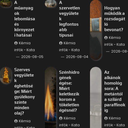
A
A
műanyag
szervetlen
Hogyan
ok
vegyülete
működik a
lebomlása
k
rozsdagát
és
legfontos
ló
környezet
abb
bevonat?
i hatásai
típusai
Kémia
Kémia
Kémia
infók - Kata
infók - Kata
infók - Kata
2026-08
2026-08-05
2026-08-04
Szerves
Szénhidro
Az
vegyülete
gének
alkánok
k
égése:
homológ
éghetősé
Miért
sora: A
ge: Miért
keletkezik
metántól
gyúlékony
korom a
a szilárd
szinte
tökéletlen
paraffinok
minden
égésnél?
ig
olaj?
Kémia
Kémia
Kémia
infók - Kata
infók - Kata
infók - Kata