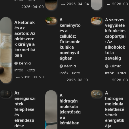
2026-04-04
2026-03-
2026-04-09
A
A szerves
A ketonok
keményítő
vegyülete
és az
és a
k funkciós
aceton: Az
cellulóz:
csoportjai
oldószere
Óriásmole
: Az
k királya a
kulák a
alkoholok
kozmetiká
növényvil
tól a
ban
ágban
savakig
Kémia
Kémia
Kémia
infók - Kata
infók - Kata
infók - Kata
2026-03-20
2026-03-19
2026-03-
Az
A
A
energiaszi
hidrogén
hidrogén
ntek
molekula
molekula
felépítése
keletkezé
jelentőség
és
sének
e a
elrendező
energetik
kémiában
dése
ája