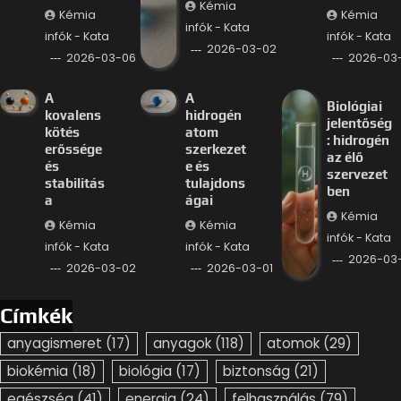
Kémia
Kémia
Kémia
infók - Kata
infók - Kata
infók - Kata
2026-03-02
2026-03-06
2026-03
A
A
Biológiai
kovalens
hidrogén
jelentőség
kötés
atom
: hidrogén
erőssége
szerkezet
az élő
és
e és
szervezet
stabilitás
tulajdons
ben
a
ágai
Kémia
Kémia
Kémia
infók - Kata
infók - Kata
infók - Kata
2026-03-
2026-03-02
2026-03-01
Címkék
anyagismeret
(17)
anyagok
(118)
atomok
(29)
biokémia
(18)
biológia
(17)
biztonság
(21)
egészség
(41)
energia
(24)
felhasználás
(79)