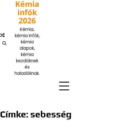
Kémia
Skip
to
infók
content
2026
Kémia,
kémia infók,
kémia
alapok,
kémia
kezdőknek
és
haladóknak.
Címke:
sebesség