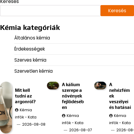
Keresés
Keresés
Kémia kategóriák
Általános kémia
Érdekességek
Szerves kémia
Szervetlen kémia
A kálium
A
Mit kell
szerepe a
nehézfém
tudni az
növények
ek
argonról?
fejlődéséb
veszélyei
en
és hatásai
Kémia
Kémia
Kémia
infók - Kata
infók - Kata
infók - Kata
2026-08-08
2026-08-07
2026-08