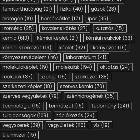
fenntarthatóság
(21)
fizika
(40)
gázok
(28)
hidrogén
(19)
hőmérséklet
(17)
ipar
(35)
izoméria
(25)
kovalens kötés
(27)
kutatás
(15)
kémia
(610)
kémiai képlet
(21)
kémiai reakciók
(33)
kémiai szerkezet
(19)
képlet
(62)
környezet
(15)
környezetvédelem
(46)
laboratórium
(41)
molekulaképlet
(19)
molekulák
(194)
oktatás
(24)
reakciók
(37)
szerep
(15)
szerkezet
(38)
szerkezeti képlet
(18)
szerves kémia
(70)
szerves vegyületek
(79)
szénhidrogének
(35)
technológia
(15)
természet
(16)
tudomány
(241)
tulajdonságok
(108)
táplálkozás
(24)
vegyszerek
(29)
vegyületek
(110)
víz
(19)
élelmiszer
(15)