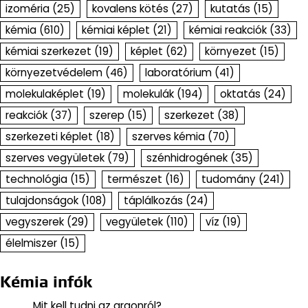
izoméria
(25)
kovalens kötés
(27)
kutatás
(15)
kémia
(610)
kémiai képlet
(21)
kémiai reakciók
(33)
kémiai szerkezet
(19)
képlet
(62)
környezet
(15)
környezetvédelem
(46)
laboratórium
(41)
molekulaképlet
(19)
molekulák
(194)
oktatás
(24)
reakciók
(37)
szerep
(15)
szerkezet
(38)
szerkezeti képlet
(18)
szerves kémia
(70)
szerves vegyületek
(79)
szénhidrogének
(35)
technológia
(15)
természet
(16)
tudomány
(241)
tulajdonságok
(108)
táplálkozás
(24)
vegyszerek
(29)
vegyületek
(110)
víz
(19)
élelmiszer
(15)
Kémia infók
Mit kell tudni az argonról?