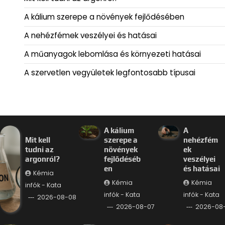
A kálium szerepe a növények fejlődésében
A nehézfémek veszélyei és hatásai
A műanyagok lebomlása és környezeti hatásai
A szervetlen vegyületek legfontosabb típusai
A kálium
A
Mit kell
szerepe a
nehézfém
tudni az
növények
ek
argonról?
fejlődéséb
veszélyei
en
és hatásai
Kémia
Kémia
Kémia
infók - Kata
infók - Kata
infók - Kata
2026-08-08
2026-08-07
2026-08