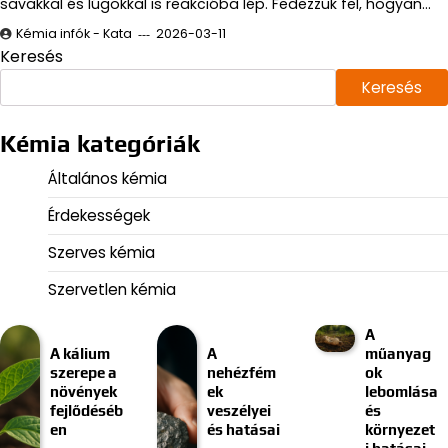
savakkal és lúgokkal is reakcióba lép. Fedezzük fel, hogyan…
Kémia infók - Kata
2026-03-11
Keresés
Keresés
Kémia kategóriák
Általános kémia
Érdekességek
Szerves kémia
Szervetlen kémia
A
A kálium
A
műanyag
szerepe a
nehézfém
ok
növények
ek
lebomlása
fejlődéséb
veszélyei
és
en
és hatásai
környezet