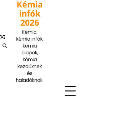
Kémia
Skip
to
infók
content
2026
Kémia,
kémia infók,
kémia
alapok,
kémia
kezdőknek
és
haladóknak.