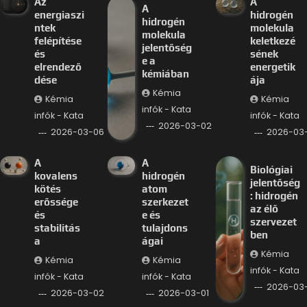
Az
A
A
energiaszi
hidrogén
hidrogén
ntek
molekula
molekula
felépítése
keletkezé
jelentőség
és
sének
e a
elrendező
energetik
kémiában
dése
ája
Kémia
Kémia
Kémia
infók - Kata
infók - Kata
infók - Kata
2026-03-02
2026-03-06
2026-03
A
A
Biológiai
kovalens
hidrogén
jelentőség
kötés
atom
: hidrogén
erőssége
szerkezet
az élő
és
e és
szervezet
stabilitás
tulajdons
ben
a
ágai
Kémia
Kémia
Kémia
infók - Kata
infók - Kata
infók - Kata
2026-03-
2026-03-02
2026-03-01