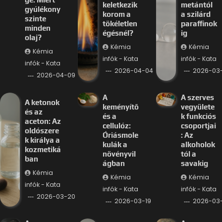
keletkezik
metántól
gyúlékony
korom a
a szilárd
szinte
tökéletlen
paraffinok
minden
égésnél?
ig
olaj?
Kémia
Kémia
Kémia
infók - Kata
infók - Kata
infók - Kata
2026-04-04
2026-03-
2026-04-09
A
A szerves
A ketonok
keményítő
vegyülete
és az
és a
k funkciós
aceton: Az
cellulóz:
csoportjai
oldószere
Óriásmole
: Az
k királya a
kulák a
alkoholok
kozmetiká
növényvil
tól a
ban
ágban
savakig
Kémia
Kémia
Kémia
infók - Kata
infók - Kata
infók - Kata
2026-03-20
2026-03-19
2026-03-