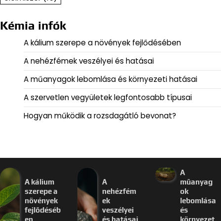
Kémia infók
A kálium szerepe a növények fejlődésében
A nehézfémek veszélyei és hatásai
A műanyagok lebomlása és környezeti hatásai
A szervetlen vegyületek legfontosabb típusai
Hogyan működik a rozsdagátló bevonat?
A
A kálium
A
műanyag
szerepe a
nehézfém
ok
növények
ek
lebomlása
fejlődéséb
veszélyei
és
en
és hatásai
környezet