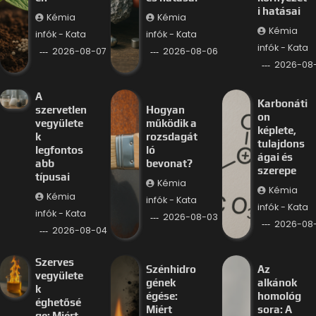
i hatásai
Kémia
Kémia
Kémia
infók - Kata
infók - Kata
infók - Kata
2026-08-07
2026-08-06
2026-08
A
Karbonáti
szervetlen
Hogyan
on
vegyülete
működik a
képlete,
k
rozsdagát
tulajdons
legfontos
ló
ágai és
abb
bevonat?
szerepe
típusai
Kémia
Kémia
Kémia
infók - Kata
infók - Kata
infók - Kata
2026-08-03
2026-08
2026-08-04
Szerves
Szénhidro
Az
vegyülete
gének
alkánok
k
égése:
homológ
éghetősé
Miért
sora: A
ge: Miért