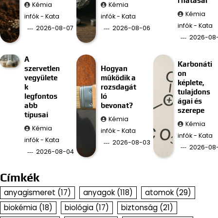
i hatásai
Kémia
Kémia
Kémia
infók - Kata
infók - Kata
infók - Kata
2026-08-07
2026-08-06
2026-08
A
Karbonáti
szervetlen
Hogyan
on
vegyülete
működik a
képlete,
k
rozsdagát
tulajdons
legfontos
ló
ágai és
abb
bevonat?
szerepe
típusai
Kémia
Kémia
Kémia
infók - Kata
infók - Kata
infók - Kata
2026-08-03
2026-08
2026-08-04
Címkék
anyagismeret
(17)
anyagok
(118)
atomok
(29)
biokémia
(18)
biológia
(17)
biztonság
(21)