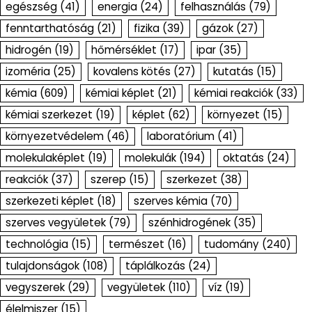
egészség
(41)
energia
(24)
felhasználás
(79)
fenntarthatóság
(21)
fizika
(39)
gázok
(27)
hidrogén
(19)
hőmérséklet
(17)
ipar
(35)
izoméria
(25)
kovalens kötés
(27)
kutatás
(15)
kémia
(609)
kémiai képlet
(21)
kémiai reakciók
(33)
kémiai szerkezet
(19)
képlet
(62)
környezet
(15)
környezetvédelem
(46)
laboratórium
(41)
molekulaképlet
(19)
molekulák
(194)
oktatás
(24)
reakciók
(37)
szerep
(15)
szerkezet
(38)
szerkezeti képlet
(18)
szerves kémia
(70)
szerves vegyületek
(79)
szénhidrogének
(35)
technológia
(15)
természet
(16)
tudomány
(240)
tulajdonságok
(108)
táplálkozás
(24)
vegyszerek
(29)
vegyületek
(110)
víz
(19)
élelmiszer
(15)