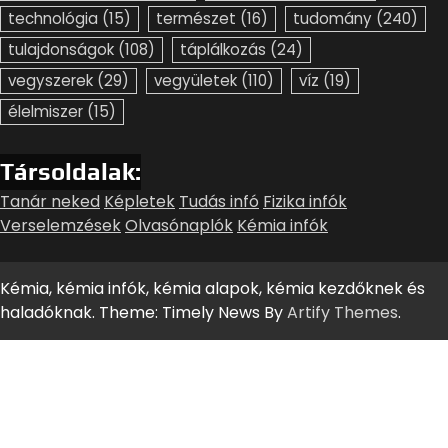
technológia
(15)
természet
(16)
tudomány
(240)
tulajdonságok
(108)
táplálkozás
(24)
vegyszerek
(29)
vegyületek
(110)
víz
(19)
élelmiszer
(15)
Társoldalak:
Tanár neked
Képletek
Tudás infó
Fizika infók
Verselemzések
Olvasónaplók
Kémia infók
Kémia, kémia infók, kémia alapok, kémia kezdőknek és
haladóknak. Theme: Timely News By
Artify Themes
.