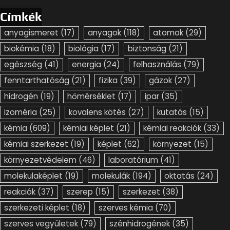
Címkék
anyagismeret
(17)
anyagok
(118)
atomok
(29)
biokémia
(18)
biológia
(17)
biztonság
(21)
egészség
(41)
energia
(24)
felhasználás
(79)
fenntarthatóság
(21)
fizika
(39)
gázok
(27)
hidrogén
(19)
hőmérséklet
(17)
ipar
(35)
izoméria
(25)
kovalens kötés
(27)
kutatás
(15)
kémia
(609)
kémiai képlet
(21)
kémiai reakciók
(33)
kémiai szerkezet
(19)
képlet
(62)
környezet
(15)
környezetvédelem
(46)
laboratórium
(41)
molekulaképlet
(19)
molekulák
(194)
oktatás
(24)
reakciók
(37)
szerep
(15)
szerkezet
(38)
szerkezeti képlet
(18)
szerves kémia
(70)
szerves vegyületek
(79)
szénhidrogének
(35)