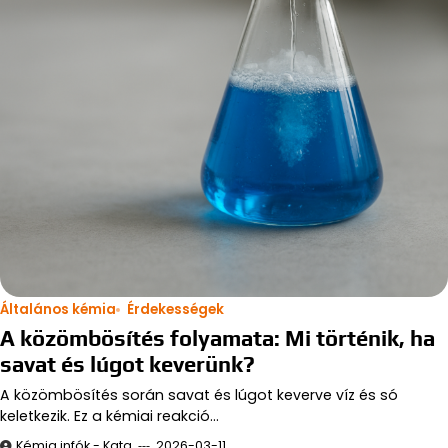
Általános kémia
Érdekességek
A közömbösítés folyamata: Mi történik, ha
savat és lúgot keverünk?
A közömbösítés során savat és lúgot keverve víz és só
keletkezik. Ez a kémiai reakció…
Kémia infók - Kata
2026-03-11