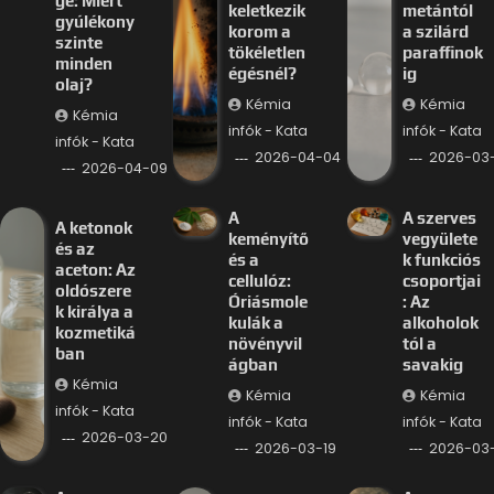
ge: Miért
keletkezik
metántól
gyúlékony
korom a
a szilárd
szinte
tökéletlen
paraffinok
minden
égésnél?
ig
olaj?
Kémia
Kémia
Kémia
infók - Kata
infók - Kata
infók - Kata
2026-04-04
2026-03-
2026-04-09
A
A szerves
A ketonok
keményítő
vegyülete
és az
és a
k funkciós
aceton: Az
cellulóz:
csoportjai
oldószere
Óriásmole
: Az
k királya a
kulák a
alkoholok
kozmetiká
növényvil
tól a
ban
ágban
savakig
Kémia
Kémia
Kémia
infók - Kata
infók - Kata
infók - Kata
2026-03-20
2026-03-19
2026-03-