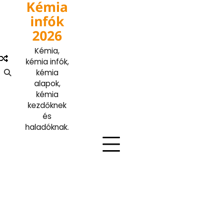
Kémia
Skip
to
infók
content
2026
Kémia,
kémia infók,
kémia
alapok,
kémia
kezdőknek
és
haladóknak.