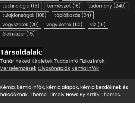
technológia
(15)
természet
(16)
tudomány
(240)
tulajdonságok
(108)
táplálkozás
(24)
vegyszerek
(29)
vegyületek
(110)
víz
(19)
élelmiszer
(15)
Társoldalak:
Tanár neked
Képletek
Tudás infó
Fizika infók
Verselemzések
Olvasónaplók
Kémia infók
Kémia, kémia infók, kémia alapok, kémia kezdőknek és
haladóknak. Theme: Timely News By
Artify Themes
.