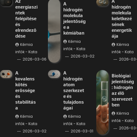
Az
A
A
energiaszi
hidrogén
hidrogén
ntek
molekula
molekula
felépítése
keletkezé
jelentőség
és
sének
e a
elrendező
energetik
kémiában
dése
ája
Kémia
Kémia
Kémia
infók - Kata
infók - Kata
infók - Kata
2026-03-02
2026-03-06
2026-03
A
A
Biológiai
kovalens
hidrogén
jelentőség
kötés
atom
: hidrogén
erőssége
szerkezet
az élő
és
e és
szervezet
stabilitás
tulajdons
ben
a
ágai
Kémia
Kémia
Kémia
infók - Kata
infók - Kata
infók - Kata
2026-03-
2026-03-02
2026-03-01