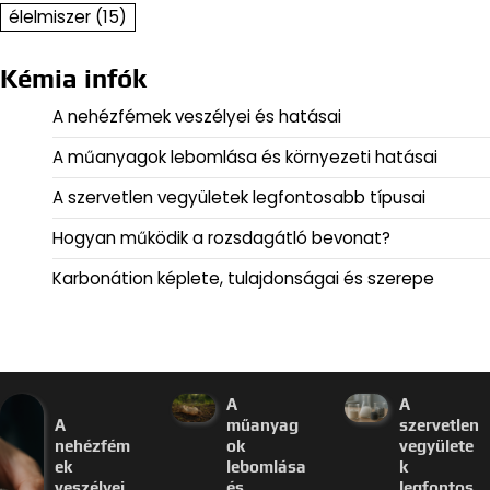
élelmiszer
(15)
Kémia infók
A nehézfémek veszélyei és hatásai
A műanyagok lebomlása és környezeti hatásai
A szervetlen vegyületek legfontosabb típusai
Hogyan működik a rozsdagátló bevonat?
Karbonátion képlete, tulajdonságai és szerepe
A
A
A
műanyag
szervetlen
nehézfém
ok
vegyülete
ek
lebomlása
k
veszélyei
és
legfontos