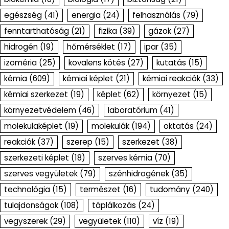
egészség
(41)
energia
(24)
felhasználás
(79)
fenntarthatóság
(21)
fizika
(39)
gázok
(27)
hidrogén
(19)
hőmérséklet
(17)
ipar
(35)
izoméria
(25)
kovalens kötés
(27)
kutatás
(15)
kémia
(609)
kémiai képlet
(21)
kémiai reakciók
(33)
kémiai szerkezet
(19)
képlet
(62)
környezet
(15)
környezetvédelem
(46)
laboratórium
(41)
molekulaképlet
(19)
molekulák
(194)
oktatás
(24)
reakciók
(37)
szerep
(15)
szerkezet
(38)
szerkezeti képlet
(18)
szerves kémia
(70)
szerves vegyületek
(79)
szénhidrogének
(35)
technológia
(15)
természet
(16)
tudomány
(240)
tulajdonságok
(108)
táplálkozás
(24)
vegyszerek
(29)
vegyületek
(110)
víz
(19)