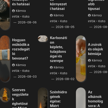
és hatásai
környezet
abb
i hatásai
típusai
Kémia
Kémia
Kémia
infók - Kata
infók - Kata
infók - Kata
2026-08-06
2026-08-05
2026-08
Karbonáti
Hogyan
on
működik a
A zsírok
képlete,
rozsdagát
és olajok
tulajdons
ló
kémiája
ágai és
bevonat?
Kémia
szerepe
Kémia
infók - Kata
Kémia
infók - Kata
2026-08-
infók - Kata
2026-08-03
2026-08-02
Szerves
Szénhidro
Az
vegyülete
gének
alkánok
k
égése:
homológ
éghetősé
Miért
sora: A