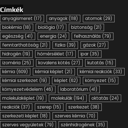
Címkék
anyagismeret
(17)
anyagok
(118)
atomok
(29)
biokémia
(18)
biológia
(17)
biztonság
(21)
egészség
(41)
energia
(24)
felhasználás
(79)
fenntarthatóság
(21)
fizika
(39)
gázok
(27)
hidrogén
(19)
hőmérséklet
(17)
ipar
(35)
izoméria
(25)
kovalens kötés
(27)
kutatás
(15)
kémia
(609)
kémiai képlet
(21)
kémiai reakciók
(33)
kémiai szerkezet
(19)
képlet
(62)
környezet
(15)
környezetvédelem
(46)
laboratórium
(41)
molekulaképlet
(19)
molekulák
(194)
oktatás
(24)
reakciók
(37)
szerep
(15)
szerkezet
(38)
szerkezeti képlet
(18)
szerves kémia
(70)
szerves vegyületek
(79)
szénhidrogének
(35)