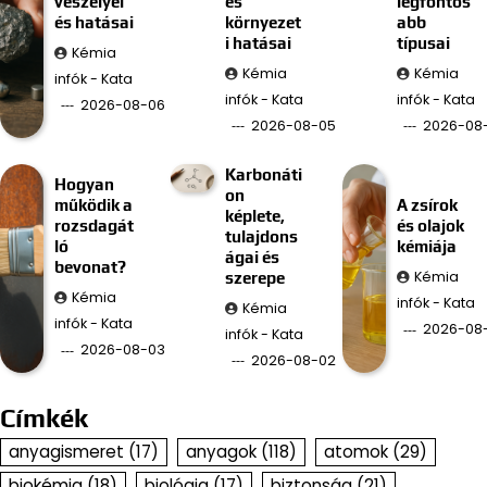
veszélyei
és
legfontos
és hatásai
környezet
abb
i hatásai
típusai
Kémia
Kémia
Kémia
infók - Kata
infók - Kata
infók - Kata
2026-08-06
2026-08-05
2026-08
Karbonáti
Hogyan
on
működik a
A zsírok
képlete,
rozsdagát
és olajok
tulajdons
ló
kémiája
ágai és
bevonat?
Kémia
szerepe
Kémia
infók - Kata
Kémia
infók - Kata
2026-08-
infók - Kata
2026-08-03
2026-08-02
Címkék
anyagismeret
(17)
anyagok
(118)
atomok
(29)
biokémia
(18)
biológia
(17)
biztonság
(21)