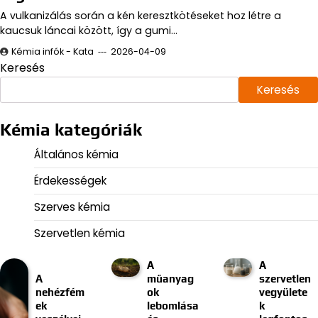
A vulkanizálás során a kén keresztkötéseket hoz létre a
kaucsuk láncai között, így a gumi…
Kémia infók - Kata
2026-04-09
Keresés
Keresés
Kémia kategóriák
Általános kémia
Érdekességek
Szerves kémia
Szervetlen kémia
A
A
A
műanyag
szervetlen
nehézfém
ok
vegyülete
ek
lebomlása
k