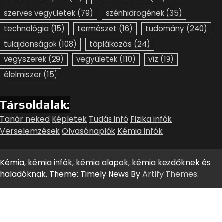
szerves vegyületek
(79)
szénhidrogének
(35)
technológia
(15)
természet
(16)
tudomány
(240)
tulajdonságok
(108)
táplálkozás
(24)
vegyszerek
(29)
vegyületek
(110)
víz
(19)
élelmiszer
(15)
Társoldalak:
Tanár neked
Képletek
Tudás infó
Fizika infók
Verselemzések
Olvasónaplók
Kémia infók
Kémia, kémia infók, kémia alapok, kémia kezdőknek és
haladóknak. Theme: Timely News By
Artify Themes
.