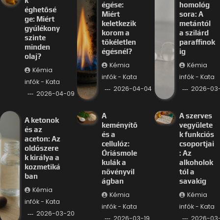
k
égése:
homológ
éghetősé
Miért
sora: A
ge: Miért
keletkezik
metántól
gyúlékony
korom a
a szilárd
szinte
tökéletlen
paraffinok
minden
égésnél?
ig
olaj?
Kémia
Kémia
Kémia
infók - Kata
infók - Kata
infók - Kata
2026-04-04
2026-03-
2026-04-09
A
A szerves
A ketonok
keményítő
vegyülete
és az
és a
k funkciós
aceton: Az
cellulóz:
csoportjai
oldószere
Óriásmole
: Az
k királya a
kulák a
alkoholok
kozmetiká
növényvil
tól a
ban
ágban
savakig
Kémia
Kémia
Kémia
infók - Kata
infók - Kata
infók - Kata
2026-03-20
2026-03-19
2026-03-