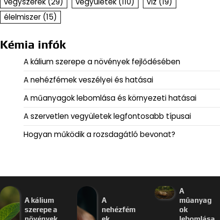
vegyszerek
(29)
vegyületek
(110)
víz
(19)
élelmiszer
(15)
Kémia infók
A kálium szerepe a növények fejlődésében
A nehézfémek veszélyei és hatásai
A műanyagok lebomlása és környezeti hatásai
A szervetlen vegyületek legfontosabb típusai
Hogyan működik a rozsdagátló bevonat?
A
A kálium
A
műanyag
szerepe a
nehézfém
ok
növények
ek
lebomlása