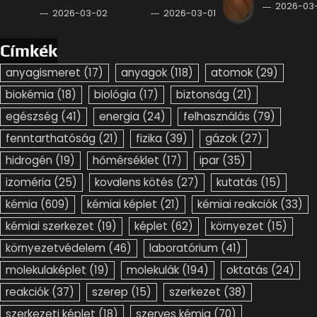
2026-03-
2026-03-02
2026-03-01
Címkék
anyagismeret
(17)
anyagok
(118)
atomok
(29)
biokémia
(18)
biológia
(17)
biztonság
(21)
egészség
(41)
energia
(24)
felhasználás
(79)
fenntarthatóság
(21)
fizika
(39)
gázok
(27)
hidrogén
(19)
hőmérséklet
(17)
ipar
(35)
izoméria
(25)
kovalens kötés
(27)
kutatás
(15)
kémia
(609)
kémiai képlet
(21)
kémiai reakciók
(33)
kémiai szerkezet
(19)
képlet
(62)
környezet
(15)
környezetvédelem
(46)
laboratórium
(41)
molekulaképlet
(19)
molekulák
(194)
oktatás
(24)
reakciók
(37)
szerep
(15)
szerkezet
(38)
szerkezeti képlet
(18)
szerves kémia
(70)