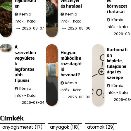
fejlődéséb
veszélyei
és
en
és hatásai
környezet
i hatásai
Kémia
Kémia
Kémia
infók - Kata
infók - Kata
infók - Kata
2026-08-07
2026-08-06
2026-08
A
Karbonáti
szervetlen
Hogyan
on
vegyülete
működik a
képlete,
k
rozsdagát
tulajdons
legfontos
ló
ágai és
abb
bevonat?
szerepe
típusai
Kémia
Kémia
Kémia
infók - Kata
infók - Kata
infók - Kata
2026-08-03
2026-08
2026-08-04
Címkék
anyagismeret
(17)
anyagok
(118)
atomok
(29)