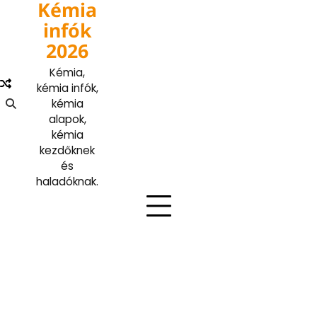
Kémia
Skip
to
infók
content
2026
Kémia,
kémia infók,
kémia
alapok,
kémia
kezdőknek
és
haladóknak.