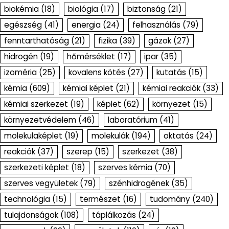
biokémia
(18)
biológia
(17)
biztonság
(21)
egészség
(41)
energia
(24)
felhasználás
(79)
fenntarthatóság
(21)
fizika
(39)
gázok
(27)
hidrogén
(19)
hőmérséklet
(17)
ipar
(35)
izoméria
(25)
kovalens kötés
(27)
kutatás
(15)
kémia
(609)
kémiai képlet
(21)
kémiai reakciók
(33)
kémiai szerkezet
(19)
képlet
(62)
környezet
(15)
környezetvédelem
(46)
laboratórium
(41)
molekulaképlet
(19)
molekulák
(194)
oktatás
(24)
reakciók
(37)
szerep
(15)
szerkezet
(38)
szerkezeti képlet
(18)
szerves kémia
(70)
szerves vegyületek
(79)
szénhidrogének
(35)
technológia
(15)
természet
(16)
tudomány
(240)
tulajdonságok
(108)
táplálkozás
(24)