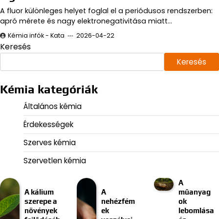
A fluor különleges helyet foglal el a periódusos rendszerben:
apró mérete és nagy elektronegativitása miatt…
Kémia infók - Kata
2026-04-22
Keresés
Keresés
Kémia kategóriák
Általános kémia
Érdekességek
Szerves kémia
Szervetlen kémia
A
A kálium
A
műanyag
szerepe a
nehézfém
ok
növények
ek
lebomlása