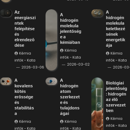
Az
A
A
energiaszi
hidrogén
hidrogén
ntek
molekula
molekula
felépítése
keletkezé
jelentőség
és
sének
e a
elrendező
energetik
kémiában
dése
ája
Kémia
Kémia
Kémia
infók - Kata
infók - Kata
infók - Kata
2026-03-02
2026-03-06
2026-03
A
A
Biológiai
kovalens
hidrogén
jelentőség
kötés
atom
: hidrogén
erőssége
szerkezet
az élő
és
e és
szervezet
stabilitás
tulajdons
ben
a
ágai
Kémia
Kémia
Kémia
infók - Kata
infók - Kata
infók - Kata