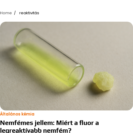
Home
reaktivitás
Általános kémia
Nemfémes jellem: Miért a fluor a
legreaktívabb nemfém?