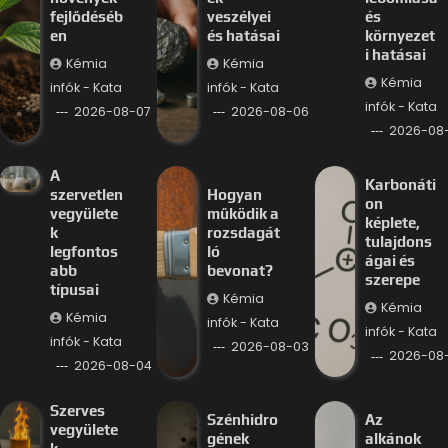
fejlődéséb
veszélyei
és
en
és hatásai
környezet
i hatásai
Kémia
Kémia
Kémia
infók - Kata
infók - Kata
infók - Kata
2026-08-07
2026-08-06
2026-08
A
Karbonáti
szervetlen
Hogyan
on
vegyülete
működik a
képlete,
k
rozsdagát
tulajdons
legfontos
ló
ágai és
abb
bevonat?
szerepe
típusai
Kémia
Kémia
Kémia
infók - Kata
infók - Kata
infók - Kata
2026-08-03
2026-08
2026-08-04
Szerves
Szénhidro
Az
vegyülete
gének
alkánok