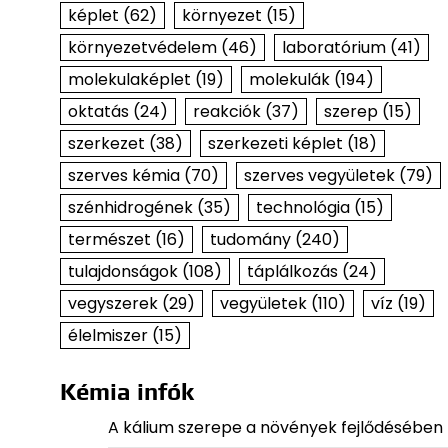
képlet
(62)
környezet
(15)
környezetvédelem
(46)
laboratórium
(41)
molekulaképlet
(19)
molekulák
(194)
oktatás
(24)
reakciók
(37)
szerep
(15)
szerkezet
(38)
szerkezeti képlet
(18)
szerves kémia
(70)
szerves vegyületek
(79)
szénhidrogének
(35)
technológia
(15)
természet
(16)
tudomány
(240)
tulajdonságok
(108)
táplálkozás
(24)
vegyszerek
(29)
vegyületek
(110)
víz
(19)
élelmiszer
(15)
Kémia infók
A kálium szerepe a növények fejlődésében