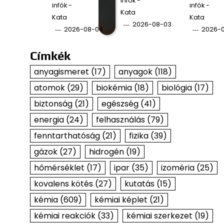
infók -
infók -
infók -
Kata
Kata
Kata
2026-08-03
2026-08-04
2026-
Címkék
anyagismeret
(17)
anyagok
(118)
atomok
(29)
biokémia
(18)
biológia
(17)
biztonság
(21)
egészség
(41)
energia
(24)
felhasználás
(79)
fenntarthatóság
(21)
fizika
(39)
gázok
(27)
hidrogén
(19)
hőmérséklet
(17)
ipar
(35)
izoméria
(25)
kovalens kötés
(27)
kutatás
(15)
kémia
(609)
kémiai képlet
(21)
kémiai reakciók
(33)
kémiai szerkezet
(19)