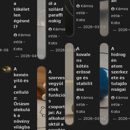
an
a
ól a
Kémia
tökélet
szilárd
Kémia
infók -
len
paraffi
infók -
Kata
égésné
nokig
Kata
l?
2026-03-06
Kémia
2026-
Kémia
infók -
infók -
Kata
A
A
Kata
4-09
2026-03-21
kovale
hidrog
2026-04-04
ns
én
kötés
atom
A
A
erőssé
szerkez
kemén
szerves
ge és
ete és
yítő és
vegyül
stabilit
tulajdo
a
etek
ása
nságai
celluló
funkció
z:
Kémia
Kémia
s
Óriásm
infók -
infók -
csoport
olekulá
Kata
Kata
jai: Az
k a
alkohol
2026-03-02
2026-
növény
októl a
világba
savakig