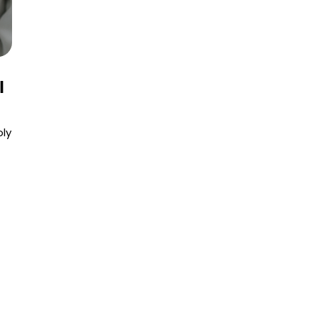
l
oly