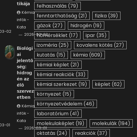
tikája
felhasználás
(79)
Kémia
fenntarthatóság
(21)
fizika
(39)
infók -
gázok
(27)
hidrogén
(19)
Kata
03-02
2026-03-02
hőmérséklet
(17)
ipar
(35)
izoméria
(25)
kovalens kötés
(27)
Biológi
ai
kutatás
(15)
kémia
(609)
jelentő
kémiai képlet
(21)
ség:
hidrog
kémiai reakciók
(33)
én az
kémiai szerkezet
(19)
képlet
(62)
élő
szervez
környezet
(15)
etben
környezetvédelem
(46)
Kémia
laboratórium
(41)
infók -
Kata
molekulaképlet
(19)
molekulák
(194)
03-01
2026-03-01
oktatás
(24)
reakciók
(37)