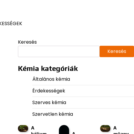
KESSÉGEK
Keresés
Keresés
Kémia kategóriák
Általános kémia
Érdekességek
Szerves kémia
Szervetlen kémia
A
A
kálium
A
műany