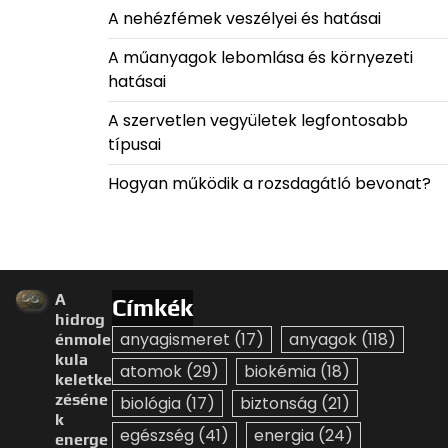
A nehézfémek veszélyei és hatásai
A műanyagok lebomlása és környezeti
hatásai
A szervetlen vegyületek legfontosabb
típusai
Hogyan működik a rozsdagátló bevonat?
A
Címkék
hidrog
anyagismeret
(17)
anyagok
(118)
énmole
kula
atomok
(29)
biokémia
(18)
keletke
zéséne
biológia
(17)
biztonság
(21)
k
egészség
(41)
energia
(24)
energe