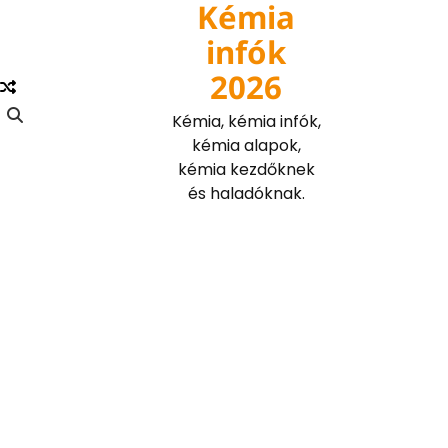
Kémia
Skip
to
infók
content
2026
Kémia, kémia infók,
kémia alapok,
kémia kezdőknek
és haladóknak.