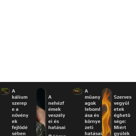
A
A
kálium
A
műany
Szerves
szerep
nehézf
agok
vegyül
e a
émek
leboml
etek
növény
veszély
ása és
éghető
ek
ei és
környe
sége:
fejlődé
hatásai
zeti
Miért
sében
hatásai
gyúlék