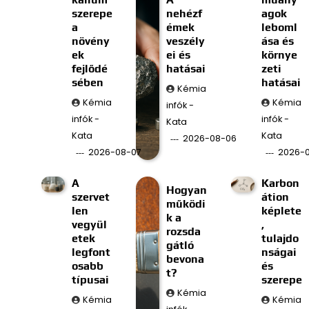
szerepe
nehézf
agok
a
émek
leboml
növény
veszély
ása és
ek
ei és
környe
fejlődé
hatásai
zeti
sében
hatásai
Kémia
Kémia
Kémia
infók -
infók -
infók -
Kata
Kata
Kata
2026-08-06
2026-08-07
2026-
A
Karbon
Hogyan
szervet
átion
működi
len
képlete
k a
vegyül
,
rozsda
etek
tulajdo
gátló
legfont
nságai
bevona
osabb
és
t?
típusai
szerepe
Kémia
Kémia
Kémia