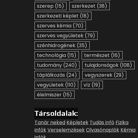
szerep
(15)
szerkezet
(38)
szerkezeti képlet
(18)
szerves kémia
(70)
szerves vegyületek
(79)
szénhidrogének
(35)
technológia
(15)
természet
(16)
tudomány
(240)
tulajdonságok
(108)
táplálkozás
(24)
vegyszerek
(29)
vegyületek
(110)
víz
(19)
élelmiszer
(15)
Társoldalak:
Tanár neked
Képletek
Tudás infó
Fizika
infók
Verselemzések
Olvasónaplók
Kémia
infók