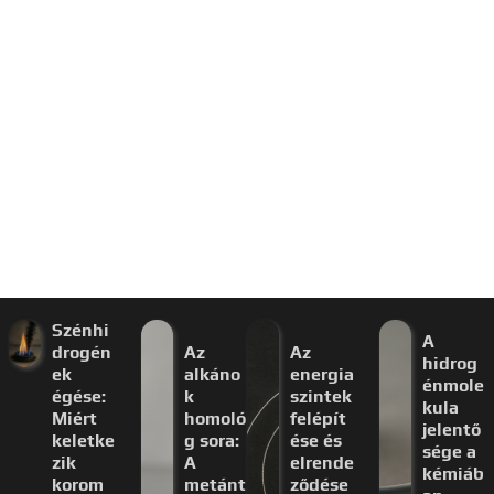
Szénhi
A
drogén
Az
Az
hidrog
ek
alkáno
energia
énmole
égése:
k
szintek
kula
Miért
homoló
felépít
jelentő
keletke
g sora:
ése és
sége a
zik
A
elrende
kémiáb
korom
metánt
ződése