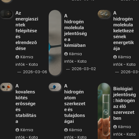
Az
A
A
energiaszi
hidrogén
hidrogén
ntek
molekula
molekula
felépítése
keletkezé
jelentőség
és
sének
e a
elrendező
energetik
kémiában
dése
ája
Kémia
Kémia
Kémia
infók - Kata
infók - Kata
infók - Kata
2026-03-02
2026-03-06
2026-03
A
A
Biológiai
kovalens
hidrogén
jelentőség
kötés
atom
: hidrogén
erőssége
szerkezet
az élő
és
e és
szervezet
stabilitás
tulajdons
ben
a
ágai
Kémia
Kémia
Kémia
infók - Kata
infók - Kata
infók - Kata