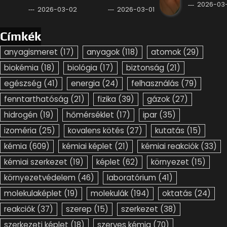
2026-03-
2026-03-02
2026-03-01
Címkék
anyagismeret
(17)
anyagok
(118)
atomok
(29)
biokémia
(18)
biológia
(17)
biztonság
(21)
egészség
(41)
energia
(24)
felhasználás
(79)
fenntarthatóság
(21)
fizika
(39)
gázok
(27)
hidrogén
(19)
hőmérséklet
(17)
ipar
(35)
izoméria
(25)
kovalens kötés
(27)
kutatás
(15)
kémia
(609)
kémiai képlet
(21)
kémiai reakciók
(33)
kémiai szerkezet
(19)
képlet
(62)
környezet
(15)
környezetvédelem
(46)
laboratórium
(41)
molekulaképlet
(19)
molekulák
(194)
oktatás
(24)
reakciók
(37)
szerep
(15)
szerkezet
(38)
szerkezeti képlet
(18)
szerves kémia
(70)