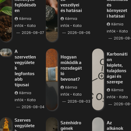
fejlődéséb
veszélyei
és
en
és hatásai
környezet
i hatásai
Kémia
Kémia
Kémia
infók - Kata
infók - Kata
infók - Kata
2026-08-07
2026-08-06
2026-08
A
Karbonáti
szervetlen
Hogyan
on
vegyülete
működik a
képlete,
k
rozsdagát
tulajdons
legfontos
ló
ágai és
abb
bevonat?
szerepe
típusai
Kémia
Kémia
Kémia
infók - Kata
infók - Kata
infók - Kata
2026-08-03
2026-08
2026-08-04
Szerves
Szénhidro
Az
vegyülete
gének
alkánok