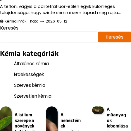
A teflon, vagyis a politetrafluor-etilén egyik különleges
tulajdonsága, hogy szinte semmi sem tapad meg rajta.…
Kémia infók - Kata
2026-05-12
Keresés
Keresés
Kémia kategóriák
Általános kémia
Érdekességek
Szerves kémia
Szervetlen kémia
A
A kálium
A
műanyag
szerepe a
nehézfém
ok
növények
ek
lebomlása