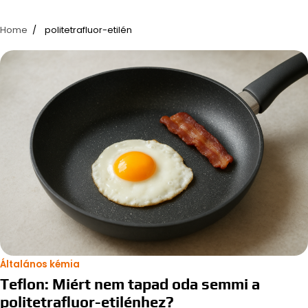
Home
politetrafluor-etilén
Általános kémia
Teflon: Miért nem tapad oda semmi a
politetrafluor-etilénhez?