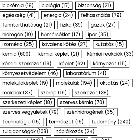
biokémia
(18)
biológia
(17)
biztonság
(21)
egészség
(41)
energia
(24)
felhasználás
(79)
fenntarthatóság
(21)
fizika
(39)
gázok
(27)
hidrogén
(19)
hőmérséklet
(17)
ipar
(35)
izoméria
(25)
kovalens kötés
(27)
kutatás
(15)
kémia
(609)
kémiai képlet
(21)
kémiai reakciók
(33)
kémiai szerkezet
(19)
képlet
(62)
környezet
(15)
környezetvédelem
(46)
laboratórium
(41)
molekulaképlet
(19)
molekulák
(194)
oktatás
(24)
reakciók
(37)
szerep
(15)
szerkezet
(38)
szerkezeti képlet
(18)
szerves kémia
(70)
szerves vegyületek
(79)
szénhidrogének
(35)
technológia
(15)
természet
(16)
tudomány
(240)
tulajdonságok
(108)
táplálkozás
(24)