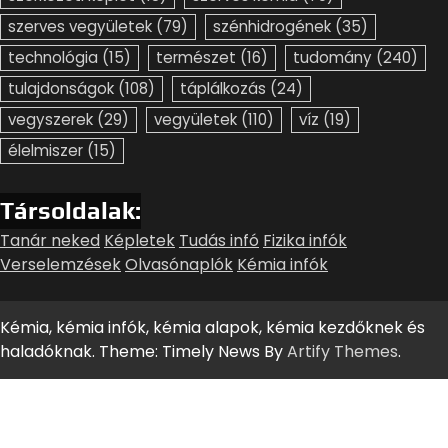
szerves vegyületek
(79)
szénhidrogének
(35)
technológia
(15)
természet
(16)
tudomány
(240)
tulajdonságok
(108)
táplálkozás
(24)
vegyszerek
(29)
vegyületek
(110)
víz
(19)
élelmiszer
(15)
Társoldalak:
Tanár neked
Képletek
Tudás infó
Fizika infók
Verselemzések
Olvasónaplók
Kémia infók
Kémia, kémia infók, kémia alapok, kémia kezdőknek és
haladóknak. Theme: Timely News By
Artify Themes
.