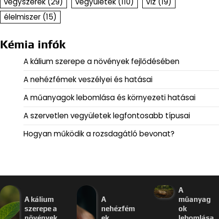
vegyszerek
(29)
vegyületek
(110)
víz
(19)
élelmiszer
(15)
Kémia infók
A kálium szerepe a növények fejlődésében
A nehézfémek veszélyei és hatásai
A műanyagok lebomlása és környezeti hatásai
A szervetlen vegyületek legfontosabb típusai
Hogyan működik a rozsdagátló bevonat?
A
A kálium
A
műanyag
szerepe a
nehézfém
ok
növények
ek
lebomlása