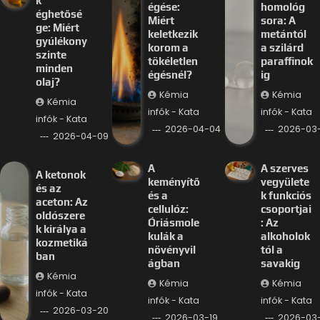
k
égése:
homológ
éghetősé
Miért
sora: A
ge: Miért
keletkezik
metántól
gyúlékony
korom a
a szilárd
szinte
tökéletlen
paraffinok
minden
égésnél?
ig
olaj?
Kémia
Kémia
Kémia
infók - Kata
infók - Kata
infók - Kata
2026-04-04
2026-03-
2026-04-09
A
A szerves
A ketonok
keményítő
vegyülete
és az
és a
k funkciós
aceton: Az
cellulóz:
csoportjai
oldószere
Óriásmole
: Az
k királya a
kulák a
alkoholok
kozmetiká
növényvil
tól a
ban
ágban
savakig
Kémia
Kémia
Kémia
infók - Kata
infók - Kata
infók - Kata
2026-03-20
2026-03-19
2026-03-