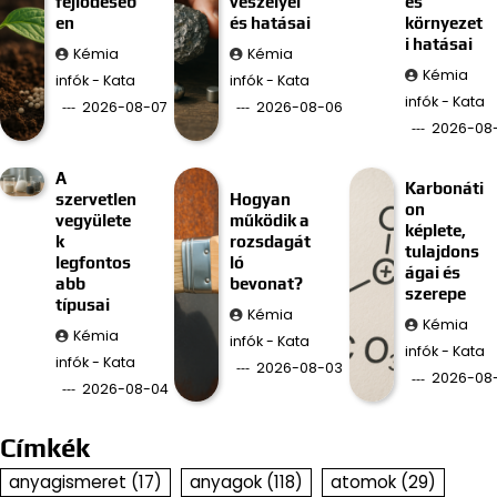
fejlődéséb
veszélyei
és
en
és hatásai
környezet
i hatásai
Kémia
Kémia
Kémia
infók - Kata
infók - Kata
infók - Kata
2026-08-07
2026-08-06
2026-08
A
Karbonáti
szervetlen
Hogyan
on
vegyülete
működik a
képlete,
k
rozsdagát
tulajdons
legfontos
ló
ágai és
abb
bevonat?
szerepe
típusai
Kémia
Kémia
Kémia
infók - Kata
infók - Kata
infók - Kata
2026-08-03
2026-08
2026-08-04
Címkék
anyagismeret
(17)
anyagok
(118)
atomok
(29)