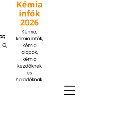
Kémia
Skip
to
infók
content
2026
Kémia,
kémia infók,
kémia
alapok,
kémia
kezdőknek
és
haladóknak.