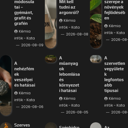
módosula
Mit kell
szerepe a
tai –
tudni az
növények
gyémánt,
argonról?
fejlődéséb
grafit és
en
Kémia
grafén
Kémia
infók - Kata
Kémia
infók - Kata
2026-08-08
infók - Kata
2026-08
2026-08-09
A
A
A
műanyag
szervetlen
nehézfém
ok
vegyülete
ek
lebomlása
k
veszélyei
és
legfontos
és hatásai
környezet
abb
i hatásai
típusai
Kémia
Kémia
Kémia
infók - Kata
infók - Kata
infók - Kata
2026-08-06
2026-08-05
2026-08
Szerves
Szénhidro
Az