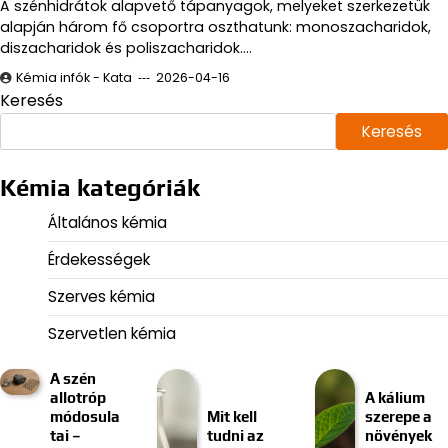
A szénhidrátok alapvető tápanyagok, melyeket szerkezetük
alapján három fő csoportra oszthatunk: monoszacharidok,
diszacharidok és poliszacharidok.…
Kémia infók - Kata
2026-04-16
Keresés
Keresés
Kémia kategóriák
Általános kémia
Érdekességek
Szerves kémia
Szervetlen kémia
A szén
allotróp
A kálium
módosula
Mit kell
szerepe a
tai –
tudni az
növények