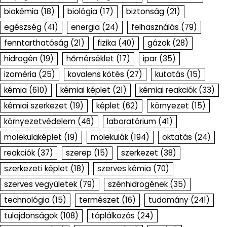
biokémia
(18)
biológia
(17)
biztonság
(21)
egészség
(41)
energia
(24)
felhasználás
(79)
fenntarthatóság
(21)
fizika
(40)
gázok
(28)
hidrogén
(19)
hőmérséklet
(17)
ipar
(35)
izoméria
(25)
kovalens kötés
(27)
kutatás
(15)
kémia
(610)
kémiai képlet
(21)
kémiai reakciók
(33)
kémiai szerkezet
(19)
képlet
(62)
környezet
(15)
környezetvédelem
(46)
laboratórium
(41)
molekulaképlet
(19)
molekulák
(194)
oktatás
(24)
reakciók
(37)
szerep
(15)
szerkezet
(38)
szerkezeti képlet
(18)
szerves kémia
(70)
szerves vegyületek
(79)
szénhidrogének
(35)
technológia
(15)
természet
(16)
tudomány
(241)
tulajdonságok
(108)
táplálkozás
(24)