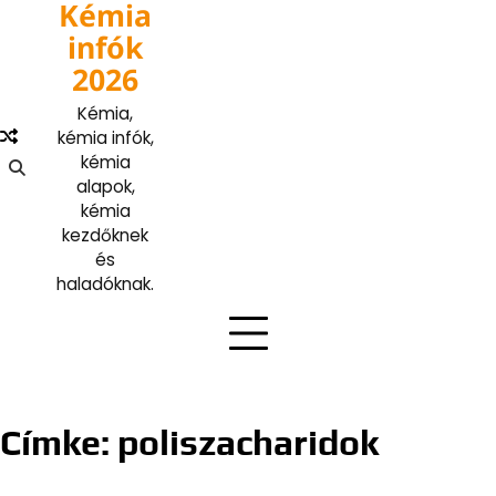
Kémia
Skip
to
infók
content
2026
Kémia,
kémia infók,
kémia
alapok,
kémia
kezdőknek
és
haladóknak.
Címke:
poliszacharidok