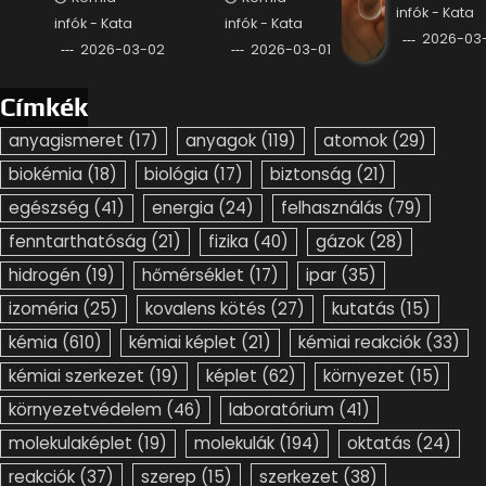
infók - Kata
infók - Kata
infók - Kata
2026-03-
2026-03-02
2026-03-01
Címkék
anyagismeret
(17)
anyagok
(119)
atomok
(29)
biokémia
(18)
biológia
(17)
biztonság
(21)
egészség
(41)
energia
(24)
felhasználás
(79)
fenntarthatóság
(21)
fizika
(40)
gázok
(28)
hidrogén
(19)
hőmérséklet
(17)
ipar
(35)
izoméria
(25)
kovalens kötés
(27)
kutatás
(15)
kémia
(610)
kémiai képlet
(21)
kémiai reakciók
(33)
kémiai szerkezet
(19)
képlet
(62)
környezet
(15)
környezetvédelem
(46)
laboratórium
(41)
molekulaképlet
(19)
molekulák
(194)
oktatás
(24)
reakciók
(37)
szerep
(15)
szerkezet
(38)