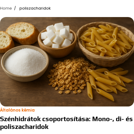
Home
poliszacharidok
Általános kémia
Szénhidrátok csoportosítása: Mono-, di- és
poliszacharidok