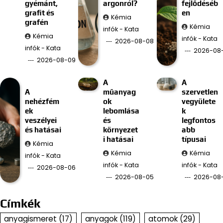
gyémánt,
argonról?
fejlődéséb
grafit és
en
Kémia
grafén
Kémia
infók - Kata
Kémia
infók - Kata
2026-08-08
infók - Kata
2026-08
2026-08-09
A
A
A
műanyag
szervetlen
nehézfém
ok
vegyülete
ek
lebomlása
k
veszélyei
és
legfontos
és hatásai
környezet
abb
i hatásai
típusai
Kémia
Kémia
Kémia
infók - Kata
infók - Kata
infók - Kata
2026-08-06
2026-08-05
2026-08
Címkék
anyagismeret
(17)
anyagok
(119)
atomok
(29)