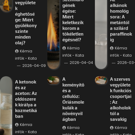
vegyülete
gének
alkánok
k
égése:
homológ
éghetősé
Miért
sora: A
ge: Miért
keletkezik
metántól
gyúlékony
korom a
a szilárd
szinte
tökéletlen
paraffinok
minden
égésnél?
ig
olaj?
Kémia
Kémia
Kémia
infók - Kata
infók - Kata
infók - Kata
2026-04-04
2026-03-
2026-04-09
A
A szerves
A ketonok
keményítő
vegyülete
és az
és a
k funkciós
aceton: Az
cellulóz:
csoportjai
oldószere
Óriásmole
: Az
k királya a
kulák a
alkoholok
kozmetiká
növényvil
tól a
ban
ágban
savakig
Kémia
Kémia
Kémia
infók - Kata
infók - Kata
infók - Kata