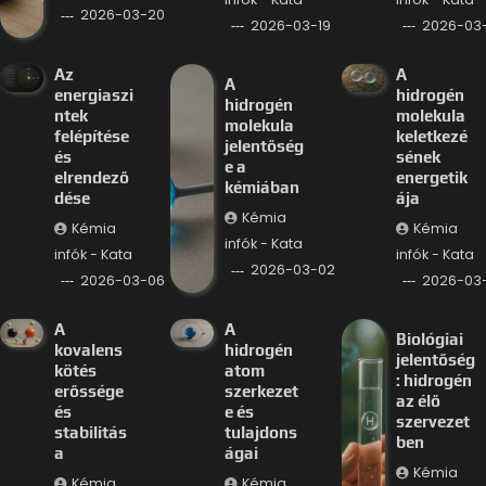
2026-03-20
2026-03-19
2026-03-
Az
A
A
energiaszi
hidrogén
hidrogén
ntek
molekula
molekula
felépítése
keletkezé
jelentőség
és
sének
e a
elrendező
energetik
kémiában
dése
ája
Kémia
Kémia
Kémia
infók - Kata
infók - Kata
infók - Kata
2026-03-02
2026-03-06
2026-03
A
A
Biológiai
kovalens
hidrogén
jelentőség
kötés
atom
: hidrogén
erőssége
szerkezet
az élő
és
e és
szervezet
stabilitás
tulajdons
ben
a
ágai
Kémia
Kémia
Kémia