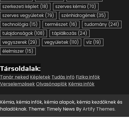
szerkezeti képlet
(18)
szerves kémia
(70)
szerves vegyületek
(79)
szénhidrogének
(35)
technológia
(15)
természet
(16)
tudomány
(241)
tulajdonságok
(108)
táplálkozás
(24)
vegyszerek
(29)
vegyületek
(110)
víz
(19)
élelmiszer
(15)
Társoldalak:
Tanár neked
Képletek
Tudás infó
Fizika infók
Verselemzések
Olvasónaplók
Kémia infók
Kémia, kémia infók, kémia alapok, kémia kezdőknek és
haladóknak. Theme: Timely News By
Artify Themes
.