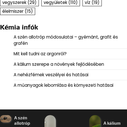
vegyszerek
(29)
vegyületek
(110)
víz
(19)
élelmiszer
(15)
Kémia infók
A szén allotróp módosulatai – gyémánt, grafit és
grafén
Mit kell tudni az argonról?
A kálium szerepe a növények fejlődésében
A nehézfémek veszélyei és hatásai
A műanyagok lebomlása és környezeti hatásai
A szén
allotróp
A kálium