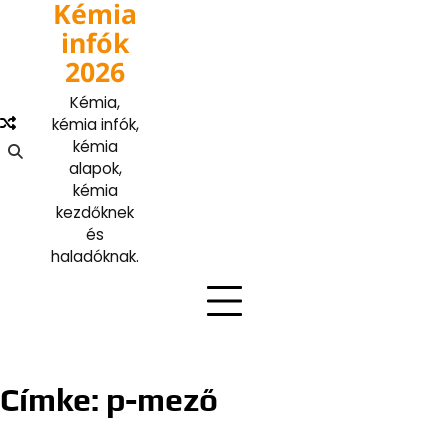
Kémia
Skip
to
infók
content
2026
Kémia,
kémia infók,
kémia
alapok,
kémia
kezdőknek
és
haladóknak.
Címke:
p-mező