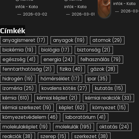
infók - Kata
infók - Kata
infók - Kata
2026-03-
2026-03-02
2026-03-01
Címkék
anyagismeret
(17)
anyagok
(119)
atomok
(29)
biokémia
(19)
biológia
(17)
biztonság
(21)
egészség
(41)
energia
(24)
felhasználás
(79)
fenntarthatóság
(21)
fizika
(40)
gázok
(28)
hidrogén
(19)
hőmérséklet
(17)
ipar
(35)
izoméria
(25)
kovalens kötés
(27)
kutatás
(15)
kémia
(610)
kémiai képlet
(21)
kémiai reakciók
(33)
kémiai szerkezet
(19)
képlet
(62)
környezet
(15)
környezetvédelem
(46)
laboratórium
(41)
molekulaképlet
(19)
molekulák
(195)
oktatás
(24)
reakciók
(38)
szerep
(15)
szerkezet
(38)