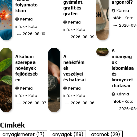
gyémánt,
argonról?
folyamato
grafit és
Kémia
kban
grafén
infók - Kata
Kémia
Kémia
2026-08
infók - Kata
infók - Kata
2026-08-10
2026-08-09
A
A kálium
A
műanyag
szerepe a
nehézfém
ok
növények
ek
lebomlása
fejlődéséb
veszélyei
és
en
és hatásai
környezet
i hatásai
Kémia
Kémia
Kémia
infók - Kata
infók - Kata
infók - Kata
2026-08-07
2026-08-06
2026-08
Címkék
anyagismeret
(17)
anyagok
(119)
atomok
(29)