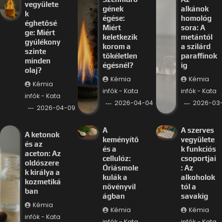
vegyülete
gének
alkánok
k
égése:
homológ
éghetősé
Miért
sora: A
ge: Miért
keletkezik
metántól
gyúlékony
korom a
a szilárd
szinte
tökéletlen
paraffinok
minden
égésnél?
ig
olaj?
Kémia
Kémia
Kémia
infók - Kata
infók - Kata
infók - Kata
2026-04-04
2026-03-
2026-04-09
A
A szerves
A ketonok
keményítő
vegyülete
és az
és a
k funkciós
aceton: Az
cellulóz:
csoportjai
oldószere
Óriásmole
: Az
k királya a
kulák a
alkoholok
kozmetiká
növényvil
tól a
ban
ágban
savakig
Kémia
Kémia
Kémia
infók - Kata
infók - Kata
infók - Kata