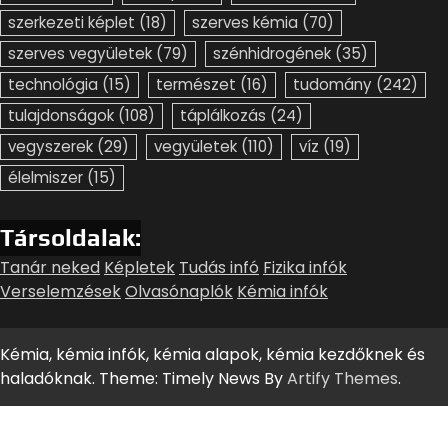
szerkezeti képlet
(18)
szerves kémia
(70)
szerves vegyületek
(79)
szénhidrogének
(35)
technológia
(15)
természet
(16)
tudomány
(242)
tulajdonságok
(108)
táplálkozás
(24)
vegyszerek
(29)
vegyületek
(110)
víz
(19)
élelmiszer
(15)
Társoldalak:
Tanár neked
Képletek
Tudás infó
Fizika infók
Verselemzések
Olvasónaplók
Kémia infók
Kémia, kémia infók, kémia alapok, kémia kezdőknek és
haladóknak. Theme: Timely News By
Artify Themes
.