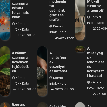
módosula
Mit kell
szerepe a
tai –
tudni az
kémiai
gyémánt,
argonról?
folyamato
grafit és
Kémia
kban
grafén
infók - Kata
Kémia
Kémia
2026-08
infók - Kata
infók - Kata
2026-08-10
2026-08-09
A
A kálium
A
műanyag
szerepe a
nehézfém
ok
növények
ek
lebomlása
fejlődéséb
veszélyei
és
en
és hatásai
környezet
i hatásai
Kémia
Kémia
Kémia
infók - Kata
infók - Kata
infók - Kata
2026-08-07
2026-08-06
2026-08
Szerves
Szénhidro
Az