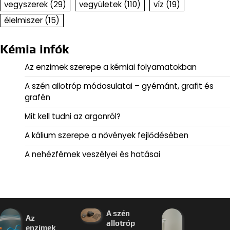
vegyszerek
(29)
vegyületek
(110)
víz
(19)
élelmiszer
(15)
Kémia infók
Az enzimek szerepe a kémiai folyamatokban
A szén allotróp módosulatai – gyémánt, grafit és
grafén
Mit kell tudni az argonról?
A kálium szerepe a növények fejlődésében
A nehézfémek veszélyei és hatásai
A szén
Az
allotróp
enzimek