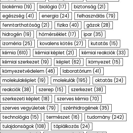
biokémia
(19)
biológia
(17)
biztonság
(21)
egészség
(41)
energia
(24)
felhasználás
(79)
fenntarthatóság
(21)
fizika
(40)
gázok
(28)
hidrogén
(19)
hőmérséklet
(17)
ipar
(35)
izoméria
(25)
kovalens kötés
(27)
kutatás
(15)
kémia
(610)
kémiai képlet
(21)
kémiai reakciók
(33)
kémiai szerkezet
(19)
képlet
(62)
környezet
(15)
környezetvédelem
(46)
laboratórium
(41)
molekulaképlet
(19)
molekulák
(195)
oktatás
(24)
reakciók
(38)
szerep
(15)
szerkezet
(38)
szerkezeti képlet
(18)
szerves kémia
(70)
szerves vegyületek
(79)
szénhidrogének
(35)
technológia
(15)
természet
(16)
tudomány
(242)
tulajdonságok
(108)
táplálkozás
(24)