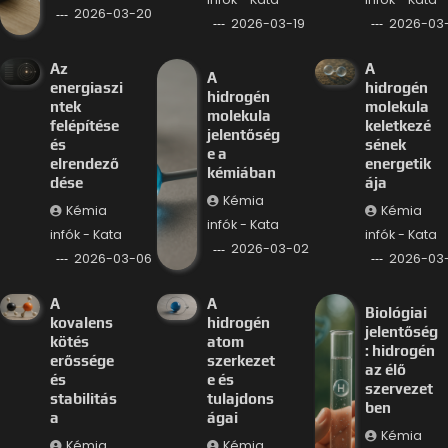
2026-03-20
2026-03-19
2026-03-
Az
A
A
energiaszi
hidrogén
hidrogén
ntek
molekula
molekula
felépítése
keletkezé
jelentőség
és
sének
e a
elrendező
energetik
kémiában
dése
ája
Kémia
Kémia
Kémia
infók - Kata
infók - Kata
infók - Kata
2026-03-02
2026-03-06
2026-03
A
A
Biológiai
kovalens
hidrogén
jelentőség
kötés
atom
: hidrogén
erőssége
szerkezet
az élő
és
e és
szervezet
stabilitás
tulajdons
ben
a
ágai
Kémia
Kémia
Kémia