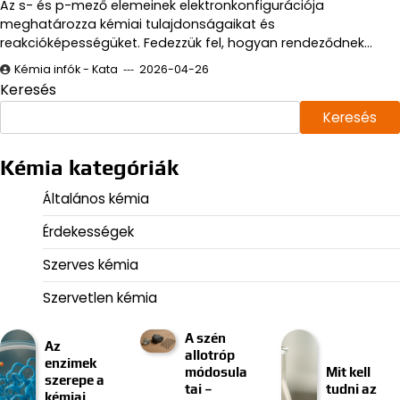
Az s- és p-mező elemeinek elektronkonfigurációja
meghatározza kémiai tulajdonságaikat és
reakcióképességüket. Fedezzük fel, hogyan rendeződnek…
Kémia infók - Kata
2026-04-26
Keresés
Keresés
Kémia kategóriák
Általános kémia
Érdekességek
Szerves kémia
Szervetlen kémia
A szén
Az
allotróp
enzimek
módosula
Mit kell
szerepe a
tai –
tudni az
kémiai