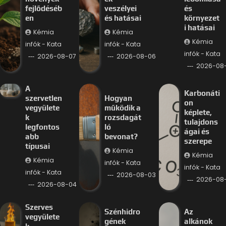
fejlődéséb
veszélyei
és
en
és hatásai
környezet
i hatásai
Kémia
Kémia
Kémia
infók - Kata
infók - Kata
infók - Kata
2026-08-07
2026-08-06
2026-08
A
Karbonáti
szervetlen
Hogyan
on
vegyülete
működik a
képlete,
k
rozsdagát
tulajdons
legfontos
ló
ágai és
abb
bevonat?
szerepe
típusai
Kémia
Kémia
Kémia
infók - Kata
infók - Kata
infók - Kata
2026-08-03
2026-08
2026-08-04
Szerves
Szénhidro
Az
vegyülete
gének
alkánok