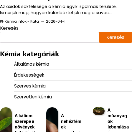
Az oxidok sokfélesége a kémia egyik izgalmas területe.
Ismerjük meg, hogyan különböztetjük meg a savas,…
Kémia infók - Kata
2026-04-11
Keresés
Keresés
Kémia kategóriák
Általános kémia
Érdekességek
Szerves kémia
Szervetlen kémia
A
A kálium
A
műanyag
szerepe a
nehézfém
ok
növények
ek
lebomlása