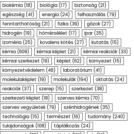
biokémia
(18)
biológia
(17)
biztonság
(21)
egészség
(41)
energia
(24)
felhasználás
(79)
fenntarthatóság
(21)
fizika
(39)
gázok
(27)
hidrogén
(19)
hőmérséklet
(17)
ipar
(35)
izoméria
(25)
kovalens kötés
(27)
kutatás
(15)
kémia
(609)
kémiai képlet
(21)
kémiai reakciók
(33)
kémiai szerkezet
(19)
képlet
(62)
környezet
(15)
környezetvédelem
(46)
laboratórium
(41)
molekulaképlet
(19)
molekulák
(194)
oktatás
(24)
reakciók
(37)
szerep
(15)
szerkezet
(38)
szerkezeti képlet
(18)
szerves kémia
(70)
szerves vegyületek
(79)
szénhidrogének
(35)
technológia
(15)
természet
(16)
tudomány
(240)
tulajdonságok
(108)
táplálkozás
(24)