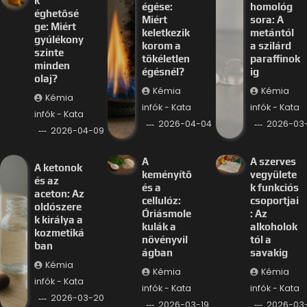
k
égése:
homológ
éghetősé
Miért
sora: A
ge: Miért
keletkezik
metántól
gyúlékony
korom a
a szilárd
szinte
tökéletlen
paraffinok
minden
égésnél?
ig
olaj?
Kémia
Kémia
Kémia
infók - Kata
infók - Kata
infók - Kata
2026-04-04
2026-03-
2026-04-09
A
A szerves
A ketonok
keményítő
vegyülete
és az
és a
k funkciós
aceton: Az
cellulóz:
csoportjai
oldószere
Óriásmole
: Az
k királya a
kulák a
alkoholok
kozmetiká
növényvil
tól a
ban
ágban
savakig
Kémia
Kémia
Kémia
infók - Kata
infók - Kata
infók - Kata
2026-03-20
2026-03-19
2026-03-