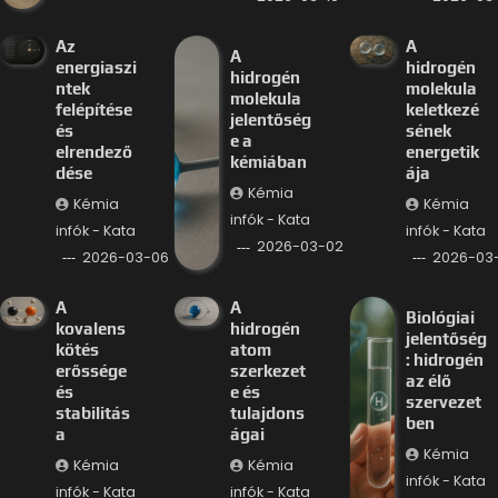
Az
A
A
energiaszi
hidrogén
hidrogén
ntek
molekula
molekula
felépítése
keletkezé
jelentőség
és
sének
e a
elrendező
energetik
kémiában
dése
ája
Kémia
Kémia
Kémia
infók - Kata
infók - Kata
infók - Kata
2026-03-02
2026-03-06
2026-03
A
A
Biológiai
kovalens
hidrogén
jelentőség
kötés
atom
: hidrogén
erőssége
szerkezet
az élő
és
e és
szervezet
stabilitás
tulajdons
ben
a
ágai
Kémia
Kémia
Kémia
infók - Kata
infók - Kata
infók - Kata