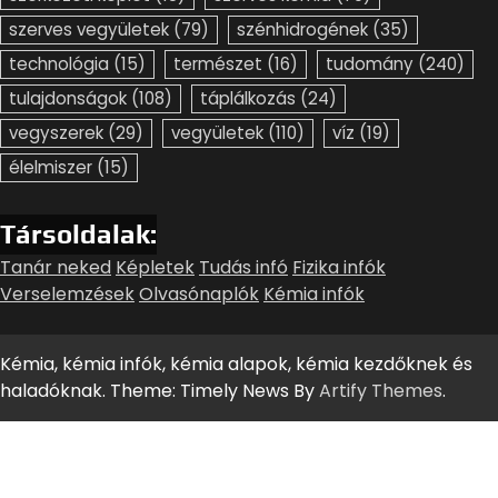
szerves vegyületek
(79)
szénhidrogének
(35)
technológia
(15)
természet
(16)
tudomány
(240)
tulajdonságok
(108)
táplálkozás
(24)
vegyszerek
(29)
vegyületek
(110)
víz
(19)
élelmiszer
(15)
Társoldalak:
Tanár neked
Képletek
Tudás infó
Fizika infók
Verselemzések
Olvasónaplók
Kémia infók
Kémia, kémia infók, kémia alapok, kémia kezdőknek és
haladóknak. Theme: Timely News By
Artify Themes
.