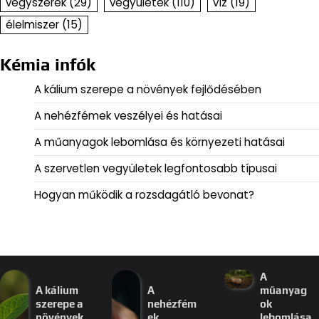
vegyszerek
(29)
vegyületek
(110)
víz
(19)
élelmiszer
(15)
Kémia infók
A kálium szerepe a növények fejlődésében
A nehézfémek veszélyei és hatásai
A műanyagok lebomlása és környezeti hatásai
A szervetlen vegyületek legfontosabb típusai
Hogyan működik a rozsdagátló bevonat?
A
A kálium
A
műanyag
szerepe a
nehézfém
ok
növények
ek
lebomlása