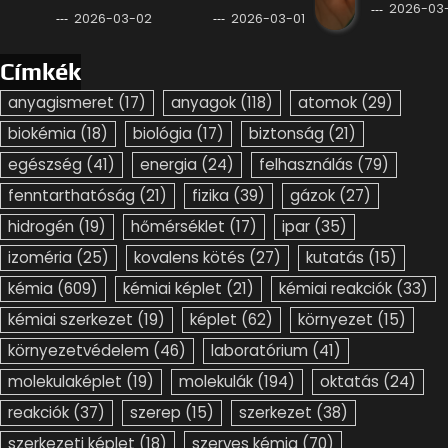
2026-03-
2026-03-02
2026-03-01
Címkék
anyagismeret
(17)
anyagok
(118)
atomok
(29)
biokémia
(18)
biológia
(17)
biztonság
(21)
egészség
(41)
energia
(24)
felhasználás
(79)
fenntarthatóság
(21)
fizika
(39)
gázok
(27)
hidrogén
(19)
hőmérséklet
(17)
ipar
(35)
izoméria
(25)
kovalens kötés
(27)
kutatás
(15)
kémia
(609)
kémiai képlet
(21)
kémiai reakciók
(33)
kémiai szerkezet
(19)
képlet
(62)
környezet
(15)
környezetvédelem
(46)
laboratórium
(41)
molekulaképlet
(19)
molekulák
(194)
oktatás
(24)
reakciók
(37)
szerep
(15)
szerkezet
(38)
szerkezeti képlet
(18)
szerves kémia
(70)