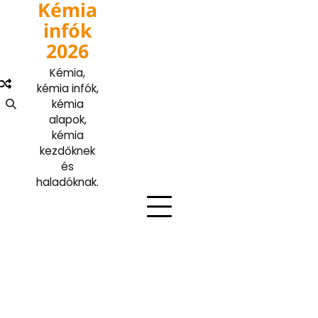
Kémia
Skip
to
infók
content
2026
Kémia,
kémia infók,
kémia
alapok,
kémia
kezdőknek
és
haladóknak.