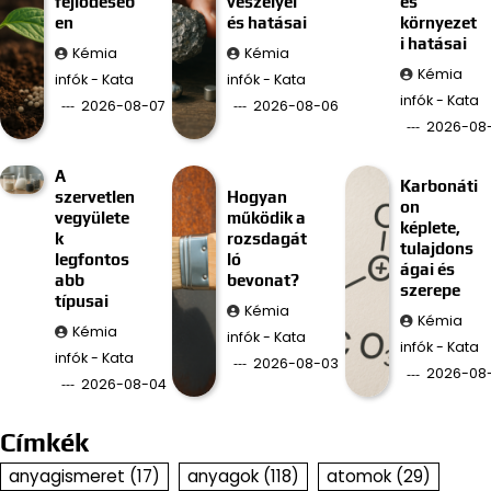
fejlődéséb
veszélyei
és
en
és hatásai
környezet
i hatásai
Kémia
Kémia
Kémia
infók - Kata
infók - Kata
infók - Kata
2026-08-07
2026-08-06
2026-08
A
Karbonáti
szervetlen
Hogyan
on
vegyülete
működik a
képlete,
k
rozsdagát
tulajdons
legfontos
ló
ágai és
abb
bevonat?
szerepe
típusai
Kémia
Kémia
Kémia
infók - Kata
infók - Kata
infók - Kata
2026-08-03
2026-08
2026-08-04
Címkék
anyagismeret
(17)
anyagok
(118)
atomok
(29)