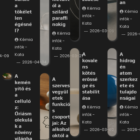
an
a
ól a
Kémia
tökélet
szilárd
Kémia
infók -
len
paraffi
infók -
Kata
égésné
nokig
Kata
l?
2026-03-06
Kémia
2026-
Kémia
infók -
infók -
Kata
A
A
Kata
4-09
2026-03-21
kovale
hidrog
2026-04-04
ns
én
kötés
atom
A
A
erőssé
szerkez
kemén
szerves
ge és
ete és
yítő és
vegyül
stabilit
tulajdo
a
etek
ása
nságai
celluló
funkció
z:
Kémia
Kémia
s
Óriásm
infók -
infók -
csoport
olekulá
Kata
Kata
jai: Az
k a
alkohol
2026-03-02
2026-
növény
októl a
világba