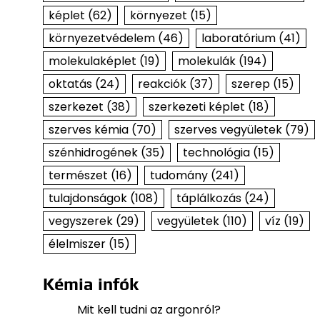
képlet
(62)
környezet
(15)
környezetvédelem
(46)
laboratórium
(41)
molekulaképlet
(19)
molekulák
(194)
oktatás
(24)
reakciók
(37)
szerep
(15)
szerkezet
(38)
szerkezeti képlet
(18)
szerves kémia
(70)
szerves vegyületek
(79)
szénhidrogének
(35)
technológia
(15)
természet
(16)
tudomány
(241)
tulajdonságok
(108)
táplálkozás
(24)
vegyszerek
(29)
vegyületek
(110)
víz
(19)
élelmiszer
(15)
Kémia infók
Mit kell tudni az argonról?