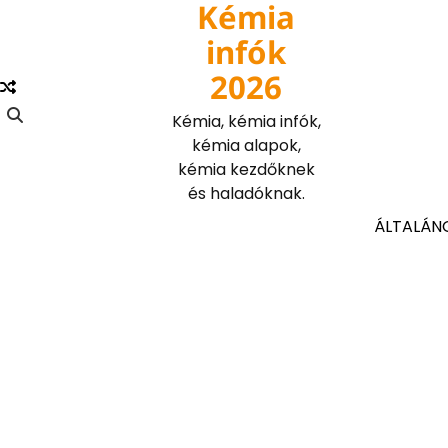
Kémia
Skip
to
infók
content
2026
Kémia, kémia infók,
kémia alapok,
kémia kezdőknek
és haladóknak.
ÁLTALÁN