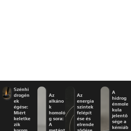
Szénhi
A
drogén
Az
Az
hidrog
ek
alkáno
energia
énmole
égése:
k
szintek
kula
Miért
homoló
felépít
jelentő
keletke
g sora:
ése és
sége a
zik
A
elrende
kémiáb
korom
metánt
ződése