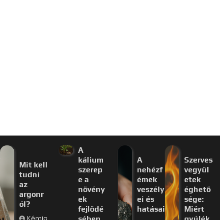
A
kálium
A
Szerves
Mit kell
szerep
nehézf
vegyül
tudni
e a
émek
etek
az
növény
veszély
éghető
argonr
ek
ei és
sége:
ól?
fejlődé
hatásai
Miért
Kémia
sében
gyúlék