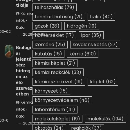
tikája
felhasználás
(79)
Kémia
fenntarthatóság
(21)
fizika
(40)
infók -
gázok
(28)
hidrogén
(19)
Kata
03-02
2026-03-02
hőmérséklet
(17)
ipar
(35)
izoméria
(25)
kovalens kötés
(27)
Biológi
ai
kutatás
(15)
kémia
(610)
jelentő
kémiai képlet
(21)
ség:
hidrog
kémiai reakciók
(33)
én az
kémiai szerkezet
(19)
képlet
(62)
élő
szervez
környezet
(15)
etben
környezetvédelem
(46)
Kémia
laboratórium
(41)
infók -
Kata
molekulaképlet
(19)
molekulák
(194)
03-01
2026-03-01
oktatás
(24)
reakciók
(37)