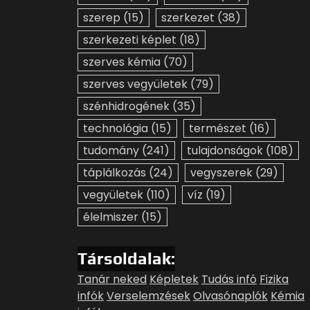
szerep
(15)
szerkezet
(38)
szerkezeti képlet
(18)
szerves kémia
(70)
szerves vegyületek
(79)
szénhidrogének
(35)
technológia
(15)
természet
(16)
tudomány
(241)
tulajdonságok
(108)
táplálkozás
(24)
vegyszerek
(29)
vegyületek
(110)
víz
(19)
élelmiszer
(15)
Társoldalak:
Tanár neked
Képletek
Tudás infó
Fizika
infók
Verselemzések
Olvasónaplók
Kémia