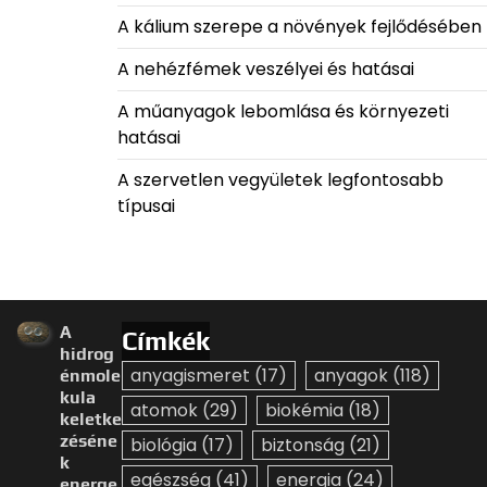
A kálium szerepe a növények fejlődésében
A nehézfémek veszélyei és hatásai
A műanyagok lebomlása és környezeti
hatásai
A szervetlen vegyületek legfontosabb
típusai
A
Címkék
hidrog
anyagismeret
(17)
anyagok
(118)
énmole
kula
atomok
(29)
biokémia
(18)
keletke
zéséne
biológia
(17)
biztonság
(21)
k
egészség
(41)
energia
(24)
energe