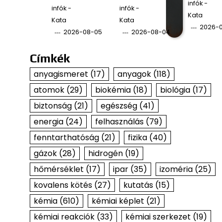
infók -
infók -
infók -
Kata
Kata
Kata
2026-
2026-08-05
2026-08-04
Címkék
anyagismeret
(17)
anyagok
(118)
atomok
(29)
biokémia
(18)
biológia
(17)
biztonság
(21)
egészség
(41)
energia
(24)
felhasználás
(79)
fenntarthatóság
(21)
fizika
(40)
gázok
(28)
hidrogén
(19)
hőmérséklet
(17)
ipar
(35)
izoméria
(25)
kovalens kötés
(27)
kutatás
(15)
kémia
(610)
kémiai képlet
(21)
kémiai reakciók
(33)
kémiai szerkezet
(19)