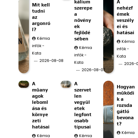
kálium
A
Mit kell
szerepe
nehézf
tudni
a
émek
az
növény
veszély
argonró
ek
ei és
l?
fejlődé
hatásai
Kémia
sében
Kémia
infók -
Kémia
infók -
Kata
infók -
Kata
2026-08-08
Kata
2026-
2026-08-07
A
A
Hogyan
műany
szervet
működi
agok
len
k a
leboml
vegyül
rozsda
ása és
etek
gátló
környe
legfont
bevona
zeti
osabb
t?
hatásai
típusai
Kémia
Kémia
Kémia