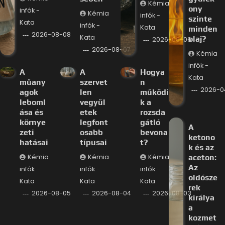
Kémia
ony
infók -
Kémia
infók -
szinte
Kata
infók -
Kata
minden
2026-08-08
Kata
olaj?
2026-08-06
2026-08-07
Kémia
infók -
A
A
Hogya
Kata
műany
szervet
n
2026-0
agok
len
működi
leboml
vegyül
k a
ása és
etek
rozsda
környe
legfont
gátló
A
zeti
osabb
bevona
ketono
hatásai
típusai
t?
k és az
Kémia
Kémia
Kémia
aceton:
Az
infók -
infók -
infók -
oldósze
Kata
Kata
Kata
rek
2026-08-05
2026-08-04
2026-08-03
királya
a
kozmet