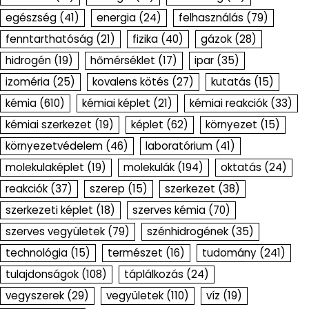
egészség
(41)
energia
(24)
felhasználás
(79)
fenntarthatóság
(21)
fizika
(40)
gázok
(28)
hidrogén
(19)
hőmérséklet
(17)
ipar
(35)
izoméria
(25)
kovalens kötés
(27)
kutatás
(15)
kémia
(610)
kémiai képlet
(21)
kémiai reakciók
(33)
kémiai szerkezet
(19)
képlet
(62)
környezet
(15)
környezetvédelem
(46)
laboratórium
(41)
molekulaképlet
(19)
molekulák
(194)
oktatás
(24)
reakciók
(37)
szerep
(15)
szerkezet
(38)
szerkezeti képlet
(18)
szerves kémia
(70)
szerves vegyületek
(79)
szénhidrogének
(35)
technológia
(15)
természet
(16)
tudomány
(241)
tulajdonságok
(108)
táplálkozás
(24)
vegyszerek
(29)
vegyületek
(110)
víz
(19)