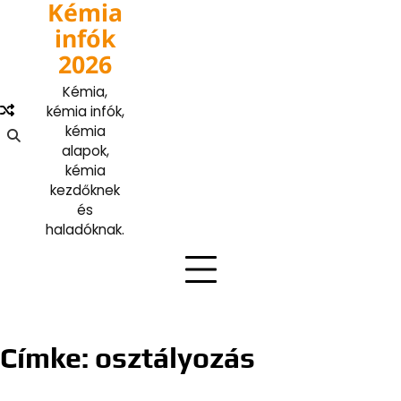
Kémia
Skip
to
infók
content
2026
Kémia,
kémia infók,
kémia
alapok,
kémia
kezdőknek
és
haladóknak.
Címke:
osztályozás