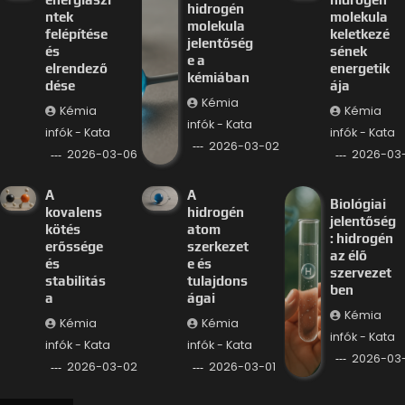
hidrogén
ntek
molekula
molekula
felépítése
keletkezé
jelentőség
és
sének
e a
elrendező
energetik
kémiában
dése
ája
Kémia
Kémia
Kémia
infók - Kata
infók - Kata
infók - Kata
2026-03-02
2026-03-06
2026-03
A
A
Biológiai
kovalens
hidrogén
jelentőség
kötés
atom
: hidrogén
erőssége
szerkezet
az élő
és
e és
szervezet
stabilitás
tulajdons
ben
a
ágai
Kémia
Kémia
Kémia
infók - Kata
infók - Kata
infók - Kata
2026-03-
2026-03-02
2026-03-01