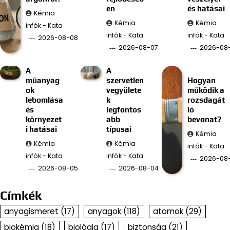
en
és hatásai
Kémia
Kémia
Kémia
infók - Kata
infók - Kata
infók - Kata
2026-08-08
2026-08-07
2026-08
A
A
műanyag
szervetlen
Hogyan
ok
vegyülete
működik a
lebomlása
k
rozsdagát
és
legfontos
ló
környezet
abb
bevonat?
i hatásai
típusai
Kémia
Kémia
Kémia
infók - Kata
infók - Kata
infók - Kata
2026-08
2026-08-05
2026-08-04
Címkék
anyagismeret
(17)
anyagok
(118)
atomok
(29)
biokémia
(18)
biológia
(17)
biztonság
(21)