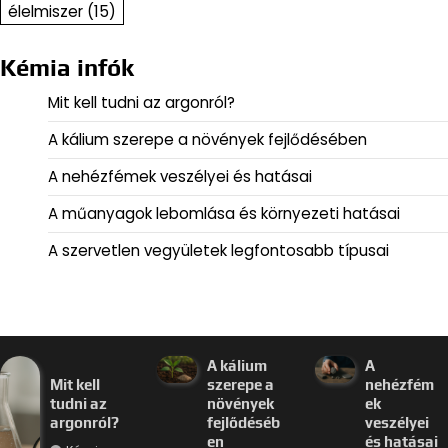
élelmiszer
(15)
Kémia infók
Mit kell tudni az argonról?
A kálium szerepe a növények fejlődésében
A nehézfémek veszélyei és hatásai
A műanyagok lebomlása és környezeti hatásai
A szervetlen vegyületek legfontosabb típusai
A kálium
A
Mit kell
szerepe a
nehézfém
tudni az
növények
ek
argonról?
fejlődéséb
veszélyei
en
és hatásai