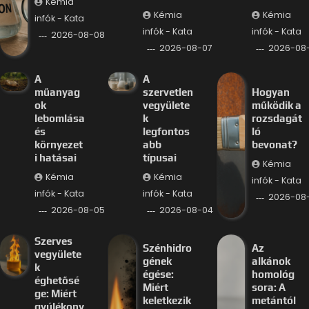
Kémia
Kémia
Kémia
infók - Kata
infók - Kata
infók - Kata
2026-08-08
2026-08-07
2026-08
A
A
műanyag
szervetlen
Hogyan
ok
vegyülete
működik a
lebomlása
k
rozsdagát
és
legfontos
ló
környezet
abb
bevonat?
i hatásai
típusai
Kémia
Kémia
Kémia
infók - Kata
infók - Kata
infók - Kata
2026-08
2026-08-05
2026-08-04
Szerves
Szénhidro
Az
vegyülete
gének
alkánok
k
égése:
homológ
éghetősé
Miért
sora: A
ge: Miért
keletkezik
metántól
gyúlékony