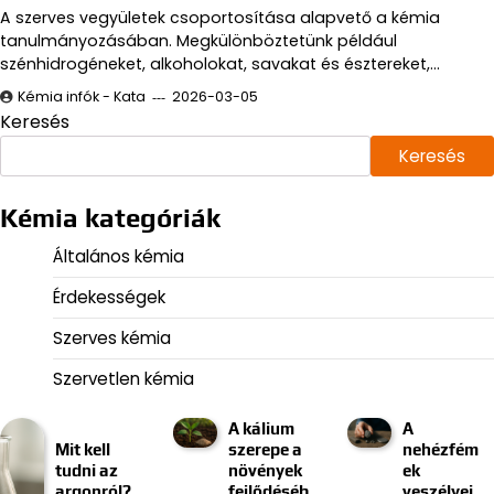
A szerves vegyületek csoportosítása alapvető a kémia
tanulmányozásában. Megkülönböztetünk például
szénhidrogéneket, alkoholokat, savakat és észtereket,…
Kémia infók - Kata
2026-03-05
Keresés
Keresés
Kémia kategóriák
Általános kémia
Érdekességek
Szerves kémia
Szervetlen kémia
A kálium
A
Mit kell
szerepe a
nehézfém
tudni az
növények
ek
argonról?
fejlődéséb
veszélyei