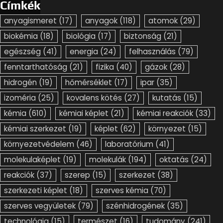
Címkék
anyagismeret
(17)
anyagok
(118)
atomok
(29)
biokémia
(18)
biológia
(17)
biztonság
(21)
egészség
(41)
energia
(24)
felhasználás
(79)
fenntarthatóság
(21)
fizika
(40)
gázok
(28)
hidrogén
(19)
hőmérséklet
(17)
ipar
(35)
izoméria
(25)
kovalens kötés
(27)
kutatás
(15)
kémia
(610)
kémiai képlet
(21)
kémiai reakciók
(33)
kémiai szerkezet
(19)
képlet
(62)
környezet
(15)
környezetvédelem
(46)
laboratórium
(41)
molekulaképlet
(19)
molekulák
(194)
oktatás
(24)
reakciók
(37)
szerep
(15)
szerkezet
(38)
szerkezeti képlet
(18)
szerves kémia
(70)
szerves vegyületek
(79)
szénhidrogének
(35)
technológia
(15)
természet
(16)
tudomány
(241)