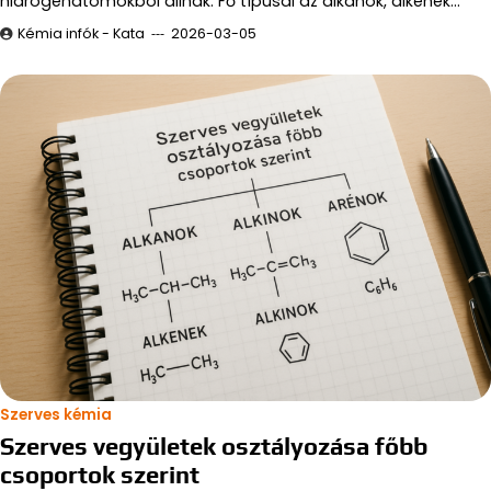
hidrogénatomokból állnak. Fő típusai az alkánok, alkének…
Kémia infók - Kata
2026-03-05
Szerves kémia
Szerves vegyületek osztályozása főbb
csoportok szerint