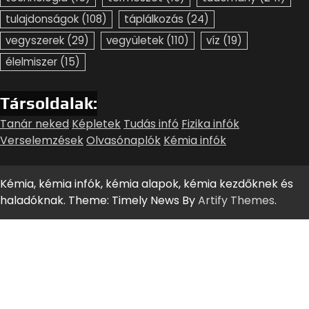
tulajdonságok
(108)
táplálkozás
(24)
vegyszerek
(29)
vegyületek
(110)
víz
(19)
élelmiszer
(15)
Társoldalak:
Tanár neked
Képletek
Tudás infó
Fizika infók
Verselemzések
Olvasónaplók
Kémia infók
Kémia, kémia infók, kémia alapok, kémia kezdőknek és
haladóknak. Theme: Timely News By
Artify Themes
.