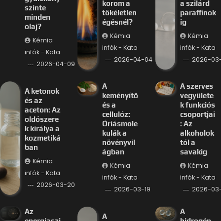
korom a
a szilárd
szinte
tökéletlen
paraffinok
minden
égésnél?
ig
olaj?
Kémia
Kémia
Kémia
infók - Kata
infók - Kata
infók - Kata
2026-04-04
2026-03-
2026-04-09
A
A szerves
A ketonok
keményítő
vegyülete
és az
és a
k funkciós
aceton: Az
cellulóz:
csoportjai
oldószere
Óriásmole
: Az
k királya a
kulák a
alkoholok
kozmetiká
növényvil
tól a
ban
ágban
savakig
Kémia
Kémia
Kémia
infók - Kata
infók - Kata
infók - Kata
2026-03-20
2026-03-19
2026-03-
Az
A
A
energiaszi
hidrogén