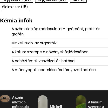
élelmiszer
(15)
Kémia infók
A szén allotróp módosulatai – gyémánt, grafit és
grafén
Mit kell tudni az argonról?
A kálium szerepe a növények fejlődésében
A nehézfémek veszélyei és hatásai
A műanyagok lebomlása és környezeti hatásai
A szén
allotróp
A kálium
módosula
Mit kell
szerepe a