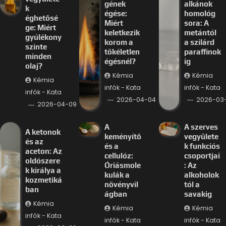
gének
alkánok
k
égése:
homológ
éghetősé
Miért
sora: A
ge: Miért
keletkezik
metántól
gyúlékony
korom a
a szilárd
szinte
tökéletlen
paraffinok
minden
égésnél?
ig
olaj?
Kémia
Kémia
Kémia
infók - Kata
infók - Kata
infók - Kata
2026-04-04
2026-03-
2026-04-09
A
A szerves
A ketonok
keményítő
vegyülete
és az
és a
k funkciós
aceton: Az
cellulóz:
csoportjai
oldószere
Óriásmole
: Az
k királya a
kulák a
alkoholok
kozmetiká
növényvil
tól a
ban
ágban
savakig
Kémia
Kémia
Kémia
infók - Kata
infók - Kata
infók - Kata