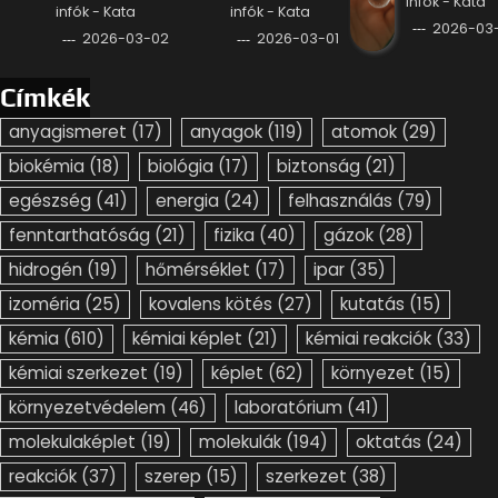
infók - Kata
infók - Kata
infók - Kata
2026-03-
2026-03-02
2026-03-01
Címkék
anyagismeret
(17)
anyagok
(119)
atomok
(29)
biokémia
(18)
biológia
(17)
biztonság
(21)
egészség
(41)
energia
(24)
felhasználás
(79)
fenntarthatóság
(21)
fizika
(40)
gázok
(28)
hidrogén
(19)
hőmérséklet
(17)
ipar
(35)
izoméria
(25)
kovalens kötés
(27)
kutatás
(15)
kémia
(610)
kémiai képlet
(21)
kémiai reakciók
(33)
kémiai szerkezet
(19)
képlet
(62)
környezet
(15)
környezetvédelem
(46)
laboratórium
(41)
molekulaképlet
(19)
molekulák
(194)
oktatás
(24)
reakciók
(37)
szerep
(15)
szerkezet
(38)