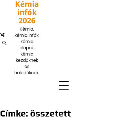
Kémia
Skip
to
infók
content
2026
Kémia,
kémia infók,
kémia
alapok,
kémia
kezdőknek
és
haladóknak.
Címke:
összetett