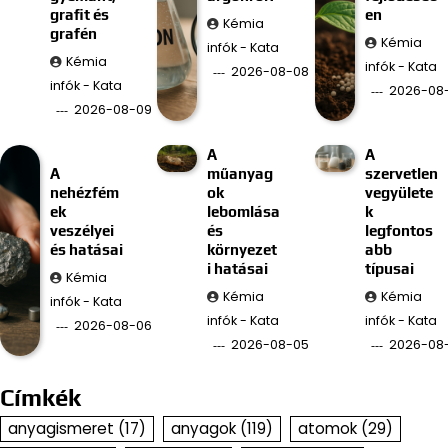
grafit és
en
Kémia
grafén
Kémia
infók - Kata
Kémia
infók - Kata
2026-08-08
infók - Kata
2026-08
2026-08-09
A
A
A
műanyag
szervetlen
nehézfém
ok
vegyülete
ek
lebomlása
k
veszélyei
és
legfontos
és hatásai
környezet
abb
i hatásai
típusai
Kémia
Kémia
Kémia
infók - Kata
infók - Kata
infók - Kata
2026-08-06
2026-08-05
2026-08
Címkék
anyagismeret
(17)
anyagok
(119)
atomok
(29)