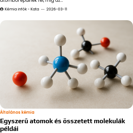
atomból épülnek fel, míg az…
Kémia infók - Kata
2026-03-11
Általános kémia
Egyszerű atomok és összetett molekulák
példái