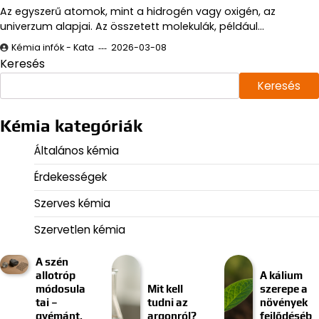
Az egyszerű atomok, mint a hidrogén vagy oxigén, az
univerzum alapjai. Az összetett molekulák, például…
Kémia infók - Kata
2026-03-08
Keresés
Keresés
Kémia kategóriák
Általános kémia
Érdekességek
Szerves kémia
Szervetlen kémia
A szén
allotróp
A kálium
módosula
Mit kell
szerepe a
tai –
tudni az
növények
gyémánt,
argonról?
fejlődéséb