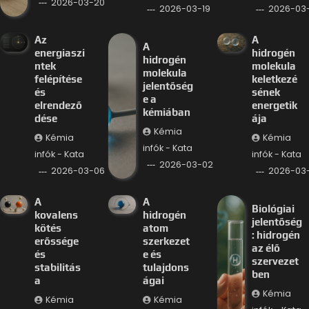
2026-03-20
2026-03-19
2026-03-
Az
A
A
energiaszi
hidrogén
hidrogén
ntek
molekula
molekula
felépítése
keletkezé
jelentőség
és
sének
e a
elrendező
energetik
kémiában
dése
ája
Kémia
Kémia
Kémia
infók - Kata
infók - Kata
infók - Kata
2026-03-02
2026-03-06
2026-03
A
A
Biológiai
kovalens
hidrogén
jelentőség
kötés
atom
: hidrogén
erőssége
szerkezet
az élő
és
e és
szervezet
stabilitás
tulajdons
ben
a
ágai
Kémia
Kémia
Kémia