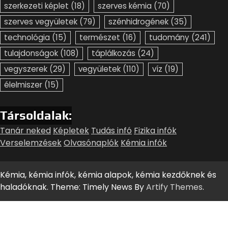
szerkezeti képlet
(18)
szerves kémia
(70)
szerves vegyületek
(79)
szénhidrogének
(35)
technológia
(15)
természet
(16)
tudomány
(241)
tulajdonságok
(108)
táplálkozás
(24)
vegyszerek
(29)
vegyületek
(110)
víz
(19)
élelmiszer
(15)
Társoldalak:
Tanár neked
Képletek
Tudás infó
Fizika infók
Verselemzések
Olvasónaplók
Kémia infók
Kémia, kémia infók, kémia alapok, kémia kezdőknek és
haladóknak. Theme: Timely News By
Artify Themes
.