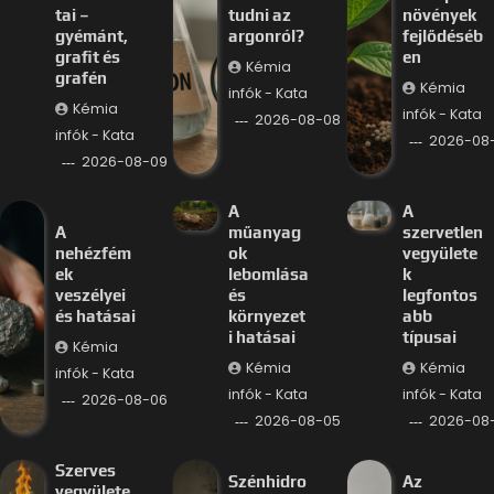
tai –
tudni az
növények
gyémánt,
argonról?
fejlődéséb
grafit és
en
Kémia
grafén
Kémia
infók - Kata
Kémia
infók - Kata
2026-08-08
infók - Kata
2026-08
2026-08-09
A
A
A
műanyag
szervetlen
nehézfém
ok
vegyülete
ek
lebomlása
k
veszélyei
és
legfontos
és hatásai
környezet
abb
i hatásai
típusai
Kémia
Kémia
Kémia
infók - Kata
infók - Kata
infók - Kata
2026-08-06
2026-08-05
2026-08
Szerves
Szénhidro
Az
vegyülete