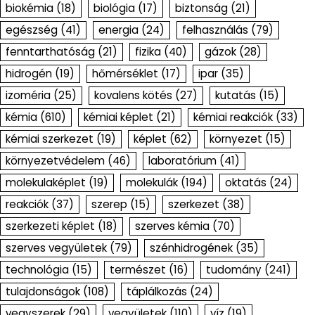
biokémia
(18)
biológia
(17)
biztonság
(21)
egészség
(41)
energia
(24)
felhasználás
(79)
fenntarthatóság
(21)
fizika
(40)
gázok
(28)
hidrogén
(19)
hőmérséklet
(17)
ipar
(35)
izoméria
(25)
kovalens kötés
(27)
kutatás
(15)
kémia
(610)
kémiai képlet
(21)
kémiai reakciók
(33)
kémiai szerkezet
(19)
képlet
(62)
környezet
(15)
környezetvédelem
(46)
laboratórium
(41)
molekulaképlet
(19)
molekulák
(194)
oktatás
(24)
reakciók
(37)
szerep
(15)
szerkezet
(38)
szerkezeti képlet
(18)
szerves kémia
(70)
szerves vegyületek
(79)
szénhidrogének
(35)
technológia
(15)
természet
(16)
tudomány
(241)
tulajdonságok
(108)
táplálkozás
(24)
vegyszerek
(29)
vegyületek
(110)
víz
(19)