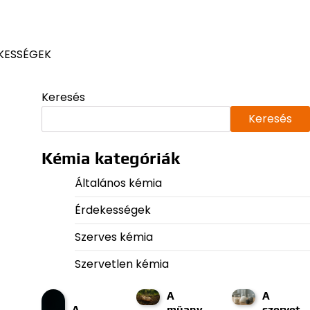
KESSÉGEK
Keresés
Keresés
Kémia kategóriák
Általános kémia
Érdekességek
Szerves kémia
Szervetlen kémia
A
A
A
műany
szervet