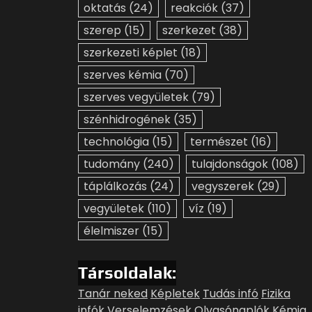
oktatás
(24)
reakciók
(37)
szerep
(15)
szerkezet
(38)
szerkezeti képlet
(18)
szerves kémia
(70)
szerves vegyületek
(79)
szénhidrogének
(35)
technológia
(15)
természet
(16)
tudomány
(240)
tulajdonságok
(108)
táplálkozás
(24)
vegyszerek
(29)
vegyületek
(110)
víz
(19)
élelmiszer
(15)
Társoldalak:
Tanár neked
Képletek
Tudás infó
Fizika
infók
Verselemzések
Olvasónaplók
Kémia