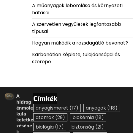
A műanyagok lebomlása és környezeti
hatásai
A szervetlen vegyületek legfontosabb
típusai
Hogyan működik a rozsdagátló bevonat?
Karbonátion képlete, tulajdonságai és
szerepe
A
Címkék
hidrog
anyagismeret
(17)
anyagok
(118)
énmole
kula
atomok
(29)
biokémia
(18)
keletke
zéséne
biológia
(17)
biztonság
(21)
k