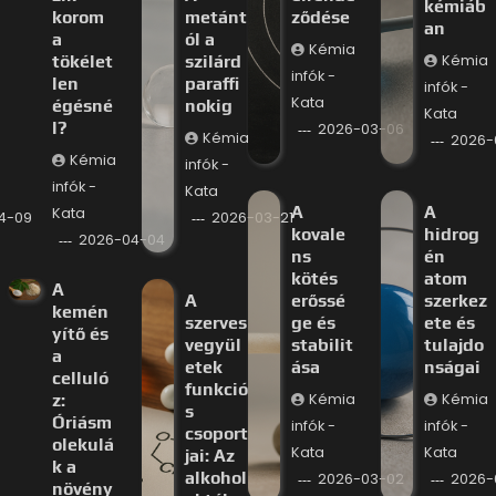
kémiáb
korom
metánt
ződése
an
a
ól a
Kémia
tökélet
szilárd
Kémia
infók -
len
paraffi
infók -
Kata
égésné
nokig
Kata
l?
2026-03-06
Kémia
2026-
Kémia
infók -
infók -
Kata
A
A
Kata
4-09
2026-03-21
kovale
hidrog
2026-04-04
ns
én
kötés
atom
A
A
erőssé
szerkez
kemén
szerves
ge és
ete és
yítő és
vegyül
stabilit
tulajdo
a
etek
ása
nságai
celluló
funkció
z:
Kémia
Kémia
s
Óriásm
infók -
infók -
csoport
olekulá
Kata
Kata
jai: Az
k a
alkohol
2026-03-02
2026-
növény