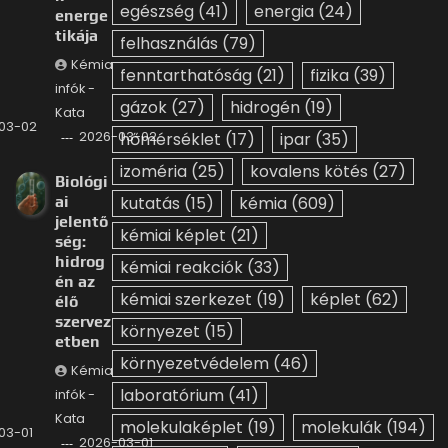
egészség
(41)
energia
(24)
energe
tikája
felhasználás
(79)
Kémia
fenntarthatóság
(21)
fizika
(39)
infók -
gázok
(27)
hidrogén
(19)
Kata
03-02
2026-03-02
hőmérséklet
(17)
ipar
(35)
izoméria
(25)
kovalens kötés
(27)
Biológi
ai
kutatás
(15)
kémia
(609)
jelentő
kémiai képlet
(21)
ség:
hidrog
kémiai reakciók
(33)
én az
kémiai szerkezet
(19)
képlet
(62)
élő
szervez
környezet
(15)
etben
környezetvédelem
(46)
Kémia
laboratórium
(41)
infók -
Kata
molekulaképlet
(19)
molekulák
(194)
03-01
2026-03-01