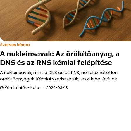
Szerves kémia
A nukleinsavak: Az örökítőanyag, a
DNS és az RNS kémiai felépítése
A nukleinsavak, mint a DNS és az RNS, nélkülözhetetlen
örökítőanyagok. Kémiai szerkezetük teszi lehetővé az…
Kémia infók - Kata
2026-03-18