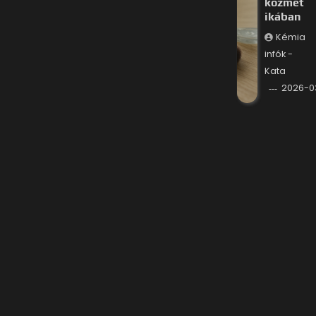
kozmet
ikában
Kémia
infók -
Kata
2026-0