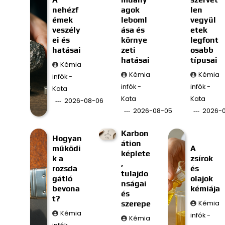
nehézf
agok
len
émek
leboml
vegyül
veszély
ása és
etek
ei és
környe
legfont
hatásai
zeti
osabb
hatásai
típusai
Kémia
Kémia
Kémia
infók -
infók -
infók -
Kata
Kata
Kata
2026-08-06
2026-08-05
2026-
Karbon
Hogyan
átion
működi
A
képlete
k a
zsírok
,
rozsda
és
tulajdo
gátló
olajok
nságai
bevona
kémiája
és
t?
szerepe
Kémia
Kémia
infók -
Kémia