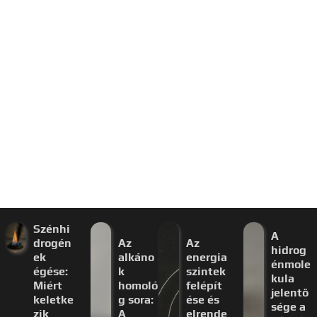
Szénhi
A
drogén
Az
Az
hidrog
ek
alkáno
energia
énmole
égése:
k
szintek
kula
Miért
homoló
felépít
jelentő
keletke
g sora:
ése és
sége a
zik
A
elrende