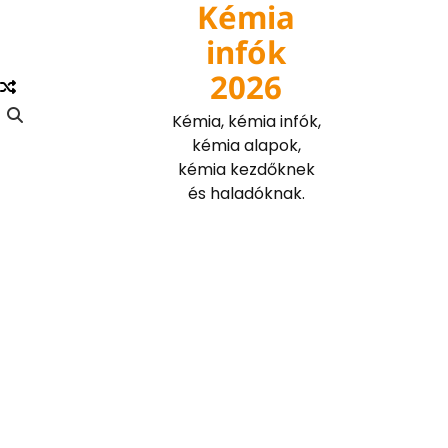
Kémia
Skip
to
infók
content
2026
Kémia, kémia infók,
kémia alapok,
kémia kezdőknek
és haladóknak.