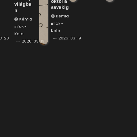
októl a
világba
savakig
n
Kémia
Kémia
infók -
infók -
Kata
Kata
3-20
2026-03-19
2026-03-19