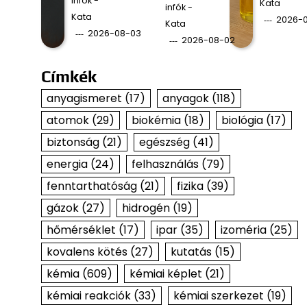
infók -
Kata
infók -
Kata
2026-0
Kata
2026-08-03
2026-08-02
Címkék
anyagismeret
(17)
anyagok
(118)
atomok
(29)
biokémia
(18)
biológia
(17)
biztonság
(21)
egészség
(41)
energia
(24)
felhasználás
(79)
fenntarthatóság
(21)
fizika
(39)
gázok
(27)
hidrogén
(19)
hőmérséklet
(17)
ipar
(35)
izoméria
(25)
kovalens kötés
(27)
kutatás
(15)
kémia
(609)
kémiai képlet
(21)
kémiai reakciók
(33)
kémiai szerkezet
(19)