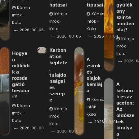
hatásai
típusai
gyúlék
Kémia
ony
Kémia
Kémia
infók -
szinte
infók -
infók -
Kata
minden
Kata
Kata
olaj?
2026-08-06
2026-08-05
2026-08-04
Kémia
infók -
Karbon
Hogya
Kata
átion
n
A
2026-0
képlete
működi
zsírok
,
k a
és
tulajdo
rozsda
olajok
nságai
gátló
kémiáj
A
és
bevona
a
ketono
szerep
t?
k és az
e
Kémia
aceton:
Kémia
infók -
Kémia
Az
infók -
Kata
oldósze
infók -
Kata
rek
2026-08-01
Kata
királya
2026-08-03
2026-08-02
a