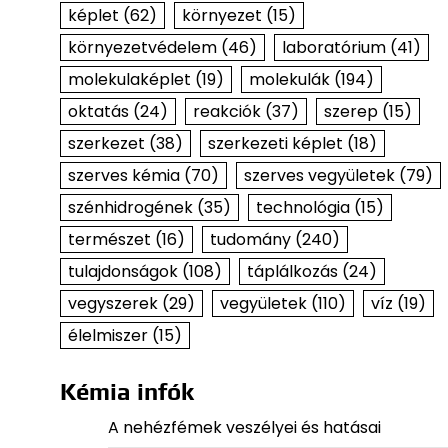
képlet
(62)
környezet
(15)
környezetvédelem
(46)
laboratórium
(41)
molekulaképlet
(19)
molekulák
(194)
oktatás
(24)
reakciók
(37)
szerep
(15)
szerkezet
(38)
szerkezeti képlet
(18)
szerves kémia
(70)
szerves vegyületek
(79)
szénhidrogének
(35)
technológia
(15)
természet
(16)
tudomány
(240)
tulajdonságok
(108)
táplálkozás
(24)
vegyszerek
(29)
vegyületek
(110)
víz
(19)
élelmiszer
(15)
Kémia infók
A nehézfémek veszélyei és hatásai