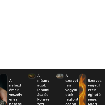
A
A
A
műany
szervet
Szerves
nehézf
agok
len
vegyül
émek
leboml
vegyül
etek
veszély
ása és
etek
éghető
ei és
környe
legfont
sége:
hatásai
zeti
osabb
Miért