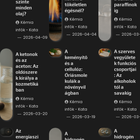
szinte
tökéletlen
paraffinok
minden
égésnél?
ig
olaj?
Kémia
Kémia
Kémia
infók - Kata
infók - Kata
infók - Kata
2026-04-04
2026-03-
2026-04-09
A
A szerves
A ketonok
keményítő
vegyülete
és az
és a
k funkciós
aceton: Az
cellulóz:
csoportjai
oldószere
Óriásmole
: Az
k királya a
kulák a
alkoholok
kozmetiká
növényvil
tól a
ban
ágban
savakig
Kémia
Kémia
Kémia
infók - Kata
infók - Kata
infók - Kata
2026-03-20
2026-03-19
2026-03-
Az
A
A
energiaszi
hidrogén
hidrogén