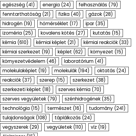
egészség
(41)
energia
(24)
felhasználás
(79)
fenntarthatóság
(21)
fizika
(40)
gázok
(28)
hidrogén
(19)
hőmérséklet
(17)
ipar
(35)
izoméria
(25)
kovalens kötés
(27)
kutatás
(15)
kémia
(610)
kémiai képlet
(21)
kémiai reakciók
(33)
kémiai szerkezet
(19)
képlet
(62)
környezet
(15)
környezetvédelem
(46)
laboratórium
(41)
molekulaképlet
(19)
molekulák
(194)
oktatás
(24)
reakciók
(37)
szerep
(15)
szerkezet
(38)
szerkezeti képlet
(18)
szerves kémia
(70)
szerves vegyületek
(79)
szénhidrogének
(35)
technológia
(15)
természet
(16)
tudomány
(241)
tulajdonságok
(108)
táplálkozás
(24)
vegyszerek
(29)
vegyületek
(110)
víz
(19)