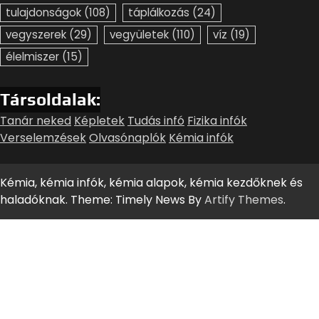
tulajdonságok
(108)
táplálkozás
(24)
vegyszerek
(29)
vegyületek
(110)
víz
(19)
élelmiszer
(15)
Társoldalak:
Tanár neked
Képletek
Tudás infó
Fizika infók
Verselemzések
Olvasónaplók
Kémia infók
Kémia, kémia infók, kémia alapok, kémia kezdőknek és
haladóknak. Theme: Timely News By
Artify Themes
.