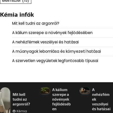
élelmiszer
(15)
Kémia infók
Mit kell tudni az argonról?
A kálium szerepe a növények fejlődésében
A nehézfémek veszélyei és hatásai
A műanyagok lebomlása és környezeti hatásai
A szervetlen vegyületek legfontosabb típusai
A kálium
A
Mit kell
szerepe a
nehézfém
tudni az
növények
ek
argonról?
fejlődéséb
veszélyei
en
és hatásai
Kémia