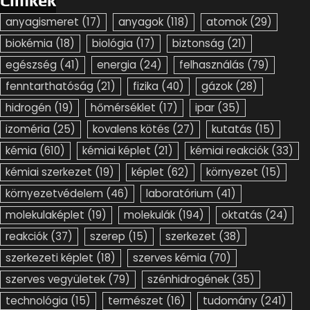
Címkék
anyagismeret
(17)
anyagok
(118)
atomok
(29)
biokémia
(18)
biológia
(17)
biztonság
(21)
egészség
(41)
energia
(24)
felhasználás
(79)
fenntarthatóság
(21)
fizika
(40)
gázok
(28)
hidrogén
(19)
hőmérséklet
(17)
ipar
(35)
izoméria
(25)
kovalens kötés
(27)
kutatás
(15)
kémia
(610)
kémiai képlet
(21)
kémiai reakciók
(33)
kémiai szerkezet
(19)
képlet
(62)
környezet
(15)
környezetvédelem
(46)
laboratórium
(41)
molekulaképlet
(19)
molekulák
(194)
oktatás
(24)
reakciók
(37)
szerep
(15)
szerkezet
(38)
szerkezeti képlet
(18)
szerves kémia
(70)
szerves vegyületek
(79)
szénhidrogének
(35)
technológia
(15)
természet
(16)
tudomány
(241)