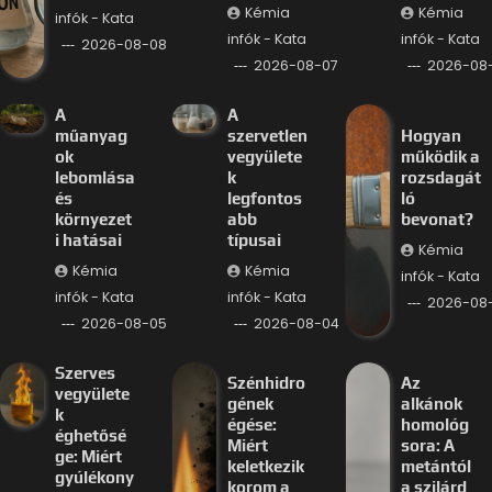
Kémia
Kémia
infók - Kata
infók - Kata
infók - Kata
2026-08-08
2026-08-07
2026-08
A
A
műanyag
szervetlen
Hogyan
ok
vegyülete
működik a
lebomlása
k
rozsdagát
és
legfontos
ló
környezet
abb
bevonat?
i hatásai
típusai
Kémia
Kémia
Kémia
infók - Kata
infók - Kata
infók - Kata
2026-08
2026-08-05
2026-08-04
Szerves
Szénhidro
Az
vegyülete
gének
alkánok
k
égése:
homológ
éghetősé
Miért
sora: A
ge: Miért
keletkezik
metántól
gyúlékony
korom a
a szilárd