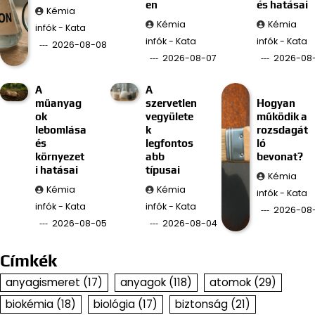
en
és hatásai
Kémia
Kémia
Kémia
infók - Kata
infók - Kata
infók - Kata
2026-08-08
2026-08-07
2026-08
A
A
műanyag
szervetlen
Hogyan
ok
vegyülete
működik a
lebomlása
k
rozsdagát
és
legfontos
ló
környezet
abb
bevonat?
i hatásai
típusai
Kémia
Kémia
Kémia
infók - Kata
infók - Kata
infók - Kata
2026-08
2026-08-05
2026-08-04
Címkék
anyagismeret
(17)
anyagok
(118)
atomok
(29)
biokémia
(18)
biológia
(17)
biztonság
(21)