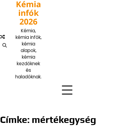
Kémia
Skip
to
infók
content
2026
Kémia,
kémia infók,
kémia
alapok,
kémia
kezdőknek
és
haladóknak.
Címke:
mértékegység