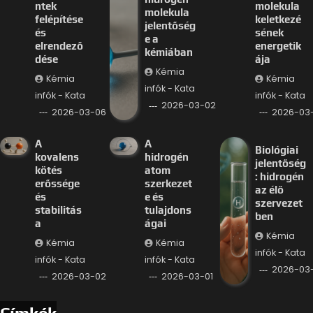
ntek
molekula
molekula
felépítése
keletkezé
jelentőség
és
sének
e a
elrendező
energetik
kémiában
dése
ája
Kémia
Kémia
Kémia
infók - Kata
infók - Kata
infók - Kata
2026-03-02
2026-03-06
2026-03
A
A
Biológiai
kovalens
hidrogén
jelentőség
kötés
atom
: hidrogén
erőssége
szerkezet
az élő
és
e és
szervezet
stabilitás
tulajdons
ben
a
ágai
Kémia
Kémia
Kémia
infók - Kata
infók - Kata
infók - Kata
2026-03-
2026-03-02
2026-03-01