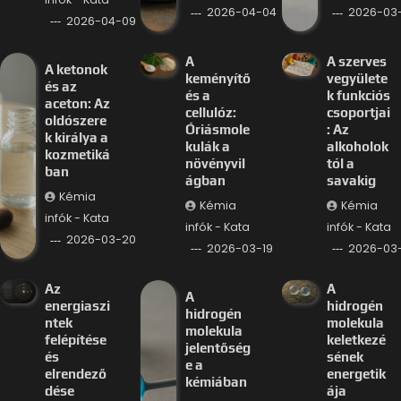
2026-04-04
2026-03-
2026-04-09
A
A szerves
A ketonok
keményítő
vegyülete
és az
és a
k funkciós
aceton: Az
cellulóz:
csoportjai
oldószere
Óriásmole
: Az
k királya a
kulák a
alkoholok
kozmetiká
növényvil
tól a
ban
ágban
savakig
Kémia
Kémia
Kémia
infók - Kata
infók - Kata
infók - Kata
2026-03-20
2026-03-19
2026-03-
Az
A
A
energiaszi
hidrogén
hidrogén
ntek
molekula
molekula
felépítése
keletkezé
jelentőség
és
sének
e a
elrendező
energetik
kémiában
dése
ája