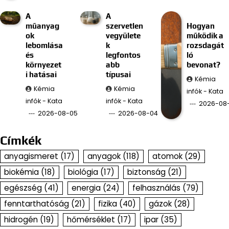
A
A
műanyag
szervetlen
Hogyan
ok
vegyülete
működik a
lebomlása
k
rozsdagát
és
legfontos
ló
környezet
abb
bevonat?
i hatásai
típusai
Kémia
Kémia
Kémia
infók - Kata
infók - Kata
infók - Kata
2026-08
2026-08-05
2026-08-04
Címkék
anyagismeret
(17)
anyagok
(118)
atomok
(29)
biokémia
(18)
biológia
(17)
biztonság
(21)
egészség
(41)
energia
(24)
felhasználás
(79)
fenntarthatóság
(21)
fizika
(40)
gázok
(28)
hidrogén
(19)
hőmérséklet
(17)
ipar
(35)