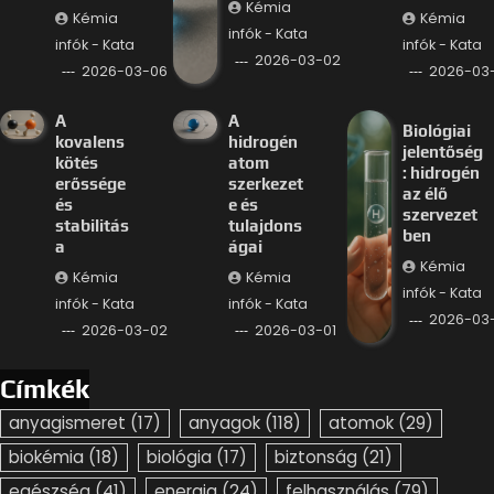
Kémia
Kémia
Kémia
infók - Kata
infók - Kata
infók - Kata
2026-03-02
2026-03-06
2026-03
A
A
Biológiai
kovalens
hidrogén
jelentőség
kötés
atom
: hidrogén
erőssége
szerkezet
az élő
és
e és
szervezet
stabilitás
tulajdons
ben
a
ágai
Kémia
Kémia
Kémia
infók - Kata
infók - Kata
infók - Kata
2026-03-
2026-03-02
2026-03-01
Címkék
anyagismeret
(17)
anyagok
(118)
atomok
(29)
biokémia
(18)
biológia
(17)
biztonság
(21)
egészség
(41)
energia
(24)
felhasználás
(79)