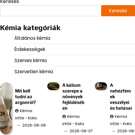
Keresés
Keresés
Kémia kategóriák
Általános kémia
Érdekességek
Szerves kémia
Szervetlen kémia
A kálium
A
Mit kell
szerepe a
nehézfém
tudni az
növények
ek
argonról?
fejlődéséb
veszélyei
en
és hatásai
Kémia
Kémia
Kémia
infók - Kata
infók - Kata
infók - Kata
2026-08-08
2026-08-07
2026-08