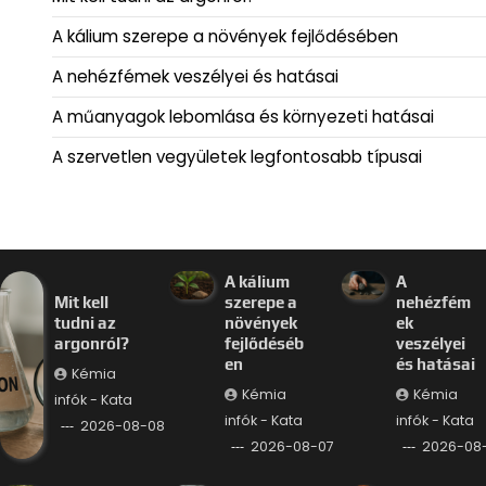
A kálium szerepe a növények fejlődésében
A nehézfémek veszélyei és hatásai
A műanyagok lebomlása és környezeti hatásai
A szervetlen vegyületek legfontosabb típusai
A kálium
A
Mit kell
szerepe a
nehézfém
tudni az
növények
ek
argonról?
fejlődéséb
veszélyei
en
és hatásai
Kémia
Kémia
Kémia
infók - Kata
infók - Kata
infók - Kata
2026-08-08
2026-08-07
2026-08