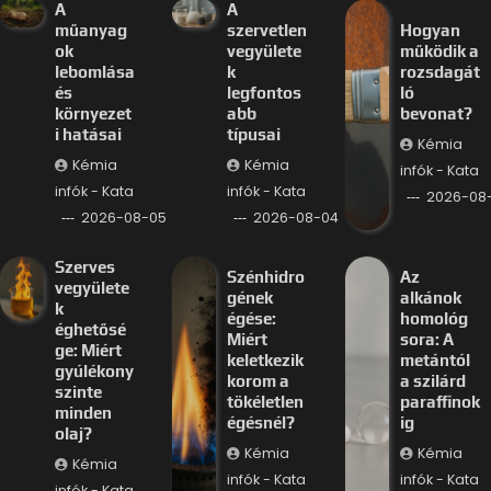
A
A
műanyag
szervetlen
Hogyan
ok
vegyülete
működik a
lebomlása
k
rozsdagát
és
legfontos
ló
környezet
abb
bevonat?
i hatásai
típusai
Kémia
Kémia
Kémia
infók - Kata
infók - Kata
infók - Kata
2026-08
2026-08-05
2026-08-04
Szerves
Szénhidro
Az
vegyülete
gének
alkánok
k
égése:
homológ
éghetősé
Miért
sora: A
ge: Miért
keletkezik
metántól
gyúlékony
korom a
a szilárd
szinte
tökéletlen
paraffinok
minden
égésnél?
ig
olaj?
Kémia
Kémia
Kémia
infók - Kata
infók - Kata
infók - Kata