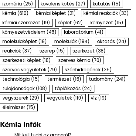
izoméria
(25)
kovalens kötés
(27)
kutatás
(15)
kémia
(610)
kémiai képlet
(21)
kémiai reakciók
(33)
kémiai szerkezet
(19)
képlet
(62)
környezet
(15)
környezetvédelem
(46)
laboratórium
(41)
molekulaképlet
(19)
molekulák
(194)
oktatás
(24)
reakciók
(37)
szerep
(15)
szerkezet
(38)
szerkezeti képlet
(18)
szerves kémia
(70)
szerves vegyületek
(79)
szénhidrogének
(35)
technológia
(15)
természet
(16)
tudomány
(241)
tulajdonságok
(108)
táplálkozás
(24)
vegyszerek
(29)
vegyületek
(110)
víz
(19)
élelmiszer
(15)
Kémia infók
Mit kell tudni az argonról?