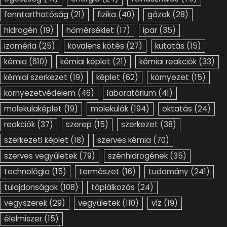
fenntarthatóság
(21)
fizika
(40)
gázok
(28)
hidrogén
(19)
hőmérséklet
(17)
ipar
(35)
izoméria
(25)
kovalens kötés
(27)
kutatás
(15)
kémia
(610)
kémiai képlet
(21)
kémiai reakciók
(33)
kémiai szerkezet
(19)
képlet
(62)
környezet
(15)
környezetvédelem
(46)
laboratórium
(41)
molekulaképlet
(19)
molekulák
(194)
oktatás
(24)
reakciók
(37)
szerep
(15)
szerkezet
(38)
szerkezeti képlet
(18)
szerves kémia
(70)
szerves vegyületek
(79)
szénhidrogének
(35)
technológia
(15)
természet
(16)
tudomány
(241)
tulajdonságok
(108)
táplálkozás
(24)
vegyszerek
(29)
vegyületek
(110)
víz
(19)
élelmiszer
(15)