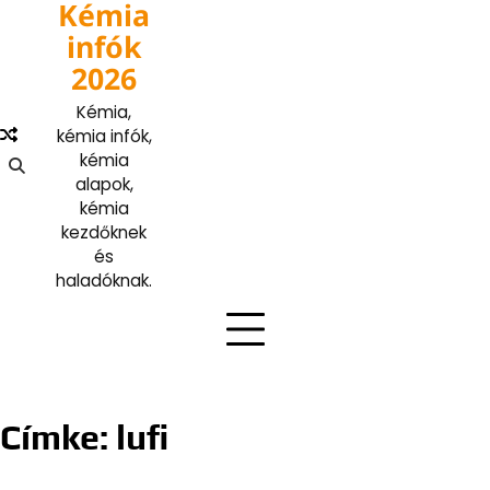
Kémia
Skip
to
infók
content
2026
Kémia,
kémia infók,
kémia
alapok,
kémia
kezdőknek
és
haladóknak.
Címke:
lufi