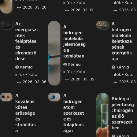
infók - Kata
infók - Kata
2026-03-20
2026-03-19
2026-03-
Az
A
A
energiaszi
hidrogén
hidrogén
ntek
molekula
molekula
felépítése
keletkezé
jelentőség
és
sének
e a
elrendező
energetik
kémiában
dése
ája
Kémia
Kémia
Kémia
infók - Kata
infók - Kata
infók - Kata
2026-03-02
2026-03-06
2026-03
A
A
Biológiai
kovalens
hidrogén
jelentőség
kötés
atom
: hidrogén
erőssége
szerkezet
az élő
és
e és
szervezet
stabilitás
tulajdons
ben
a
ágai
Kémia