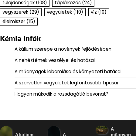
tulajdonságok
(108)
táplálkozás
(24)
vegyszerek
(29)
vegyületek
(110)
víz
(19)
élelmiszer
(15)
Kémia infók
A kálium szerepe a növények fejlődésében
A nehézfémek veszélyei és hatásai
A műanyagok lebomlása és környezeti hatásai
A szervetlen vegyületek legfontosabb típusai
Hogyan működik a rozsdagátló bevonat?
A
A kálium
A
műanyag