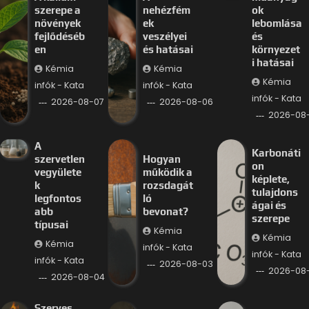
szerepe a
nehézfém
ok
növények
ek
lebomlása
fejlődéséb
veszélyei
és
en
és hatásai
környezet
i hatásai
Kémia
Kémia
Kémia
infók - Kata
infók - Kata
infók - Kata
2026-08-07
2026-08-06
2026-08
A
Karbonáti
szervetlen
Hogyan
on
vegyülete
működik a
képlete,
k
rozsdagát
tulajdons
legfontos
ló
ágai és
abb
bevonat?
szerepe
típusai
Kémia
Kémia
Kémia
infók - Kata
infók - Kata
infók - Kata
2026-08-03
2026-08
2026-08-04
Szerves