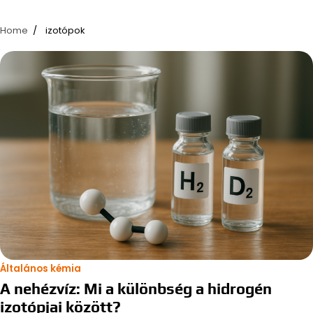
Home
izotópok
Általános kémia
A nehézvíz: Mi a különbség a hidrogén
izotópjai között?