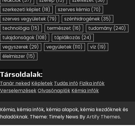
reakciók
(37)
szerep
(15)
szerkezet
(38)
szerkezeti képlet
(18)
szerves kémia
(70)
szerves vegyületek
(79)
szénhidrogének
(35)
technológia
(15)
természet
(16)
tudomány
(240)
tulajdonságok
(108)
táplálkozás
(24)
vegyszerek
(29)
vegyületek
(110)
víz
(19)
élelmiszer
(15)
Társoldalak:
Tanár neked
Képletek
Tudás infó
Fizika infók
Verselemzések
Olvasónaplók
Kémia infók
Kémia, kémia infók, kémia alapok, kémia kezdőknek és
haladóknak. Theme: Timely News By
Artify Themes
.