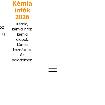
Kémia
Skip
to
infók
content
2026
Kémia,
kémia infók,
kémia
alapok,
kémia
kezdőknek
és
haladóknak.