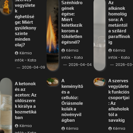
Szénhidro
Az
vegyülete
gének
alkánok
k
égése:
homológ
éghetősé
Miért
sora: A
ge: Miért
keletkezik
metántól
gyúlékony
korom a
a szilárd
szinte
tökéletlen
paraffinok
minden
égésnél?
ig
olaj?
Kémia
Kémia
Kémia
infók - Kata
infók - Kata
infók - Kata
2026-04-04
2026-03-
2026-04-09
A
A szerves
A ketonok
keményítő
vegyülete
és az
és a
k funkciós
aceton: Az
cellulóz:
csoportjai
oldószere
Óriásmole
: Az
k királya a
kulák a
alkoholok
kozmetiká
növényvil
tól a
ban
ágban
savakig
Kémia
Kémia
Kémia
infók - Kata