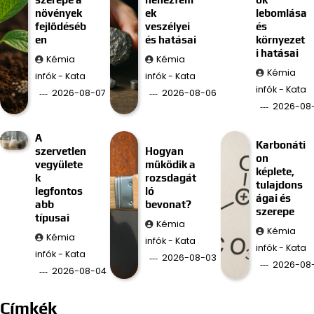
növények
ek
lebomlása
fejlődéséb
veszélyei
és
en
és hatásai
környezet
i hatásai
Kémia
Kémia
Kémia
infók - Kata
infók - Kata
infók - Kata
2026-08-07
2026-08-06
2026-08
A
Karbonáti
szervetlen
Hogyan
on
vegyülete
működik a
képlete,
k
rozsdagát
tulajdons
legfontos
ló
ágai és
abb
bevonat?
szerepe
típusai
Kémia
Kémia
Kémia
infók - Kata
infók - Kata
infók - Kata
2026-08-03
2026-08
2026-08-04
Címkék