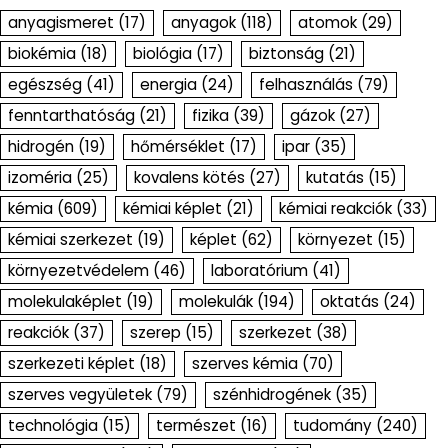
anyagismeret
(17)
anyagok
(118)
atomok
(29)
biokémia
(18)
biológia
(17)
biztonság
(21)
egészség
(41)
energia
(24)
felhasználás
(79)
fenntarthatóság
(21)
fizika
(39)
gázok
(27)
hidrogén
(19)
hőmérséklet
(17)
ipar
(35)
izoméria
(25)
kovalens kötés
(27)
kutatás
(15)
kémia
(609)
kémiai képlet
(21)
kémiai reakciók
(33)
kémiai szerkezet
(19)
képlet
(62)
környezet
(15)
környezetvédelem
(46)
laboratórium
(41)
molekulaképlet
(19)
molekulák
(194)
oktatás
(24)
reakciók
(37)
szerep
(15)
szerkezet
(38)
szerkezeti képlet
(18)
szerves kémia
(70)
szerves vegyületek
(79)
szénhidrogének
(35)
technológia
(15)
természet
(16)
tudomány
(240)