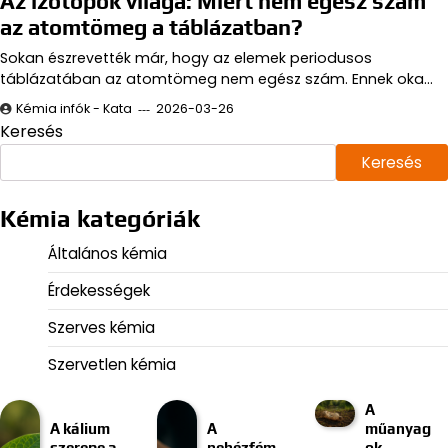
Az izotópok világa: Miért nem egész szám
az atomtömeg a táblázatban?
Sokan észrevették már, hogy az elemek periodusos
táblázatában az atomtömeg nem egész szám. Ennek oka…
Kémia infók - Kata
2026-03-26
Keresés
Keresés
Kémia kategóriák
Általános kémia
Érdekességek
Szerves kémia
Szervetlen kémia
A
A kálium
A
műanyag
szerepe a
nehézfém
ok