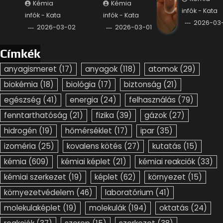
Kémia
Kémia
infók - Kata
infók - Kata
infók - Kata
2026-03-
2026-03-02
2026-03-01
Címkék
anyagismeret
(17)
anyagok
(118)
atomok
(29)
biokémia
(18)
biológia
(17)
biztonság
(21)
egészség
(41)
energia
(24)
felhasználás
(79)
fenntarthatóság
(21)
fizika
(39)
gázok
(27)
hidrogén
(19)
hőmérséklet
(17)
ipar
(35)
izoméria
(25)
kovalens kötés
(27)
kutatás
(15)
kémia
(609)
kémiai képlet
(21)
kémiai reakciók
(33)
kémiai szerkezet
(19)
képlet
(62)
környezet
(15)
környezetvédelem
(46)
laboratórium
(41)
molekulaképlet
(19)
molekulák
(194)
oktatás
(24)