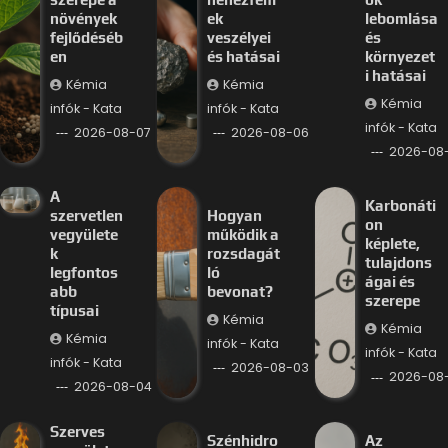
növények
ek
lebomlása
fejlődéséb
veszélyei
és
en
és hatásai
környezet
i hatásai
Kémia
Kémia
Kémia
infók - Kata
infók - Kata
infók - Kata
2026-08-07
2026-08-06
2026-08
A
Karbonáti
szervetlen
Hogyan
on
vegyülete
működik a
képlete,
k
rozsdagát
tulajdons
legfontos
ló
ágai és
abb
bevonat?
szerepe
típusai
Kémia
Kémia
Kémia
infók - Kata
infók - Kata
infók - Kata
2026-08-03
2026-08
2026-08-04
Szerves
Szénhidro
Az