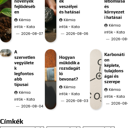
növények
ek
lebomlása
fejlődéséb
veszélyei
és
en
és hatásai
környezet
i hatásai
Kémia
Kémia
Kémia
infók - Kata
infók - Kata
infók - Kata
2026-08-07
2026-08-06
2026-08
A
Karbonáti
szervetlen
Hogyan
on
vegyülete
működik a
képlete,
k
rozsdagát
tulajdons
legfontos
ló
ágai és
abb
bevonat?
szerepe
típusai
Kémia
Kémia
Kémia
infók - Kata
infók - Kata
infók - Kata
2026-08-03
2026-08
2026-08-04
Címkék