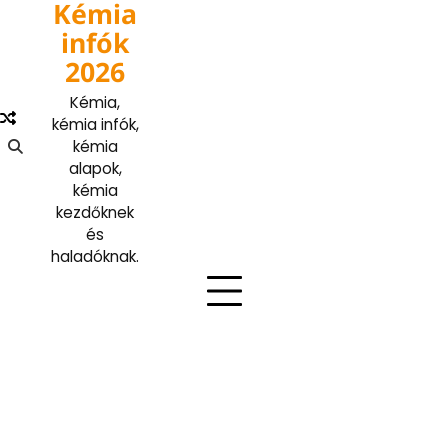
Kémia
Skip
to
infók
content
2026
Kémia,
kémia infók,
kémia
alapok,
kémia
kezdőknek
és
haladóknak.