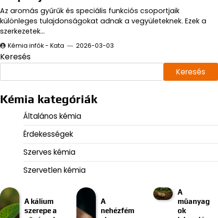
Az aromás gyűrűk és speciális funkciós csoportjaik
különleges tulajdonságokat adnak a vegyületeknek. Ezek a
szerkezetek…
Kémia infók - Kata
2026-03-03
Keresés
Keresés
Kémia kategóriák
Általános kémia
Érdekességek
Szerves kémia
Szervetlen kémia
A
A kálium
A
műanyag
szerepe a
nehézfém
ok