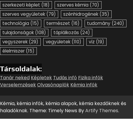
szerkezeti képlet
(18)
szerves kémia
(70)
szerves vegyületek
(79)
szénhidrogének
(35)
technológia
(15)
természet
(16)
tudomány
(240)
tulajdonságok
(108)
táplálkozás
(24)
vegyszerek
(29)
vegyületek
(110)
víz
(19)
élelmiszer
(15)
Társoldalak:
Tanár neked
Képletek
Tudás infó
Fizika infók
Verselemzések
Olvasónaplók
Kémia infók
Kémia, kémia infók, kémia alapok, kémia kezdőknek és
haladóknak. Theme: Timely News By
Artify Themes
.