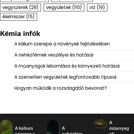
vegyszerek
(29)
vegyületek
(110)
víz
(19)
élelmiszer
(15)
Kémia infók
A kálium szerepe a növények fejlődésében
A nehézfémek veszélyei és hatásai
A műanyagok lebomlása és környezeti hatásai
A szervetlen vegyületek legfontosabb típusai
Hogyan működik a rozsdagátló bevonat?
A
A kálium
A
műanyag
szerepe a
nehézfém
ok