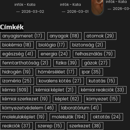
infók - Kata
infók - Kata
infók - Kata
2026-03-
2026-03-02
2026-03-01
Címkék
anyagismeret
(17)
anyagok
(118)
atomok
(29)
biokémia
(18)
biológia
(17)
biztonság
(21)
egészség
(41)
energia
(24)
felhasználás
(79)
fenntarthatóság
(21)
fizika
(39)
gázok
(27)
hidrogén
(19)
hőmérséklet
(17)
ipar
(35)
izoméria
(25)
kovalens kötés
(27)
kutatás
(15)
kémia
(609)
kémiai képlet
(21)
kémiai reakciók
(33)
kémiai szerkezet
(19)
képlet
(62)
környezet
(15)
környezetvédelem
(46)
laboratórium
(41)
molekulaképlet
(19)
molekulák
(194)
oktatás
(24)
reakciók
(37)
szerep
(15)
szerkezet
(38)