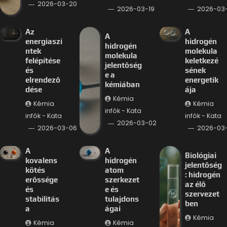
2026-03-20
2026-03-19
2026-03-
Az
A
A
energiaszi
hidrogén
hidrogén
ntek
molekula
molekula
felépítése
keletkezé
jelentőség
és
sének
e a
elrendező
energetik
kémiában
dése
ája
Kémia
Kémia
Kémia
infók - Kata
infók - Kata
infók - Kata
2026-03-02
2026-03-06
2026-03
A
A
Biológiai
kovalens
hidrogén
jelentőség
kötés
atom
: hidrogén
erőssége
szerkezet
az élő
és
e és
szervezet
stabilitás
tulajdons
ben
a
ágai
Kémia
Kémia
Kémia