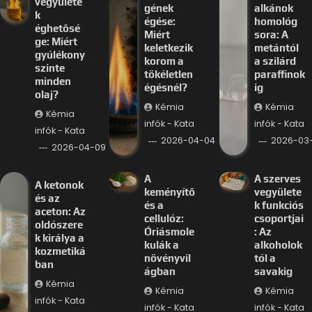
vegyülete
gének
alkánok
k
égése:
homológ
éghetősé
Miért
sora: A
ge: Miért
keletkezik
metántól
gyúlékony
korom a
a szilárd
szinte
tökéletlen
paraffinok
minden
égésnél?
ig
olaj?
Kémia
Kémia
Kémia
infók - Kata
infók - Kata
infók - Kata
2026-04-04
2026-03-
2026-04-09
A
A szerves
A ketonok
keményítő
vegyülete
és az
és a
k funkciós
aceton: Az
cellulóz:
csoportjai
oldószere
Óriásmole
: Az
k királya a
kulák a
alkoholok
kozmetiká
növényvil
tól a
ban
ágban
savakig
Kémia
Kémia
Kémia
infók - Kata
infók - Kata
infók - Kata