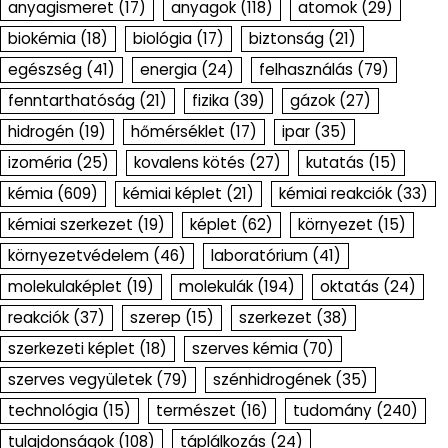
anyagismeret
(17)
anyagok
(118)
atomok
(29)
biokémia
(18)
biológia
(17)
biztonság
(21)
egészség
(41)
energia
(24)
felhasználás
(79)
fenntarthatóság
(21)
fizika
(39)
gázok
(27)
hidrogén
(19)
hőmérséklet
(17)
ipar
(35)
izoméria
(25)
kovalens kötés
(27)
kutatás
(15)
kémia
(609)
kémiai képlet
(21)
kémiai reakciók
(33)
kémiai szerkezet
(19)
képlet
(62)
környezet
(15)
környezetvédelem
(46)
laboratórium
(41)
molekulaképlet
(19)
molekulák
(194)
oktatás
(24)
reakciók
(37)
szerep
(15)
szerkezet
(38)
szerkezeti képlet
(18)
szerves kémia
(70)
szerves vegyületek
(79)
szénhidrogének
(35)
technológia
(15)
természet
(16)
tudomány
(240)
tulajdonságok
(108)
táplálkozás
(24)