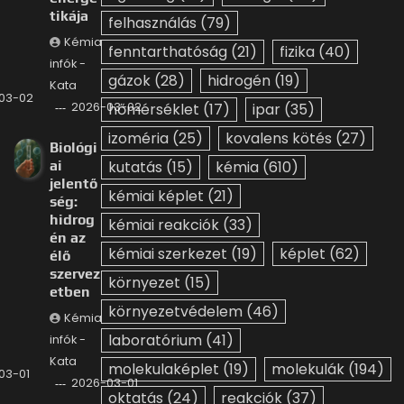
tikája
felhasználás
(79)
Kémia
fenntarthatóság
(21)
fizika
(40)
infók -
gázok
(28)
hidrogén
(19)
Kata
03-02
2026-03-02
hőmérséklet
(17)
ipar
(35)
izoméria
(25)
kovalens kötés
(27)
Biológi
ai
kutatás
(15)
kémia
(610)
jelentő
kémiai képlet
(21)
ség:
hidrog
kémiai reakciók
(33)
én az
kémiai szerkezet
(19)
képlet
(62)
élő
szervez
környezet
(15)
etben
környezetvédelem
(46)
Kémia
laboratórium
(41)
infók -
Kata
molekulaképlet
(19)
molekulák
(194)
03-01
2026-03-01
oktatás
(24)
reakciók
(37)