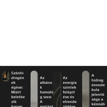
Szénhi
A
drogén
Az
Az
hidrog
ek
alkáno
energia
énmole
égése:
k
szintek
kula
Miért
homoló
felépít
jelentő
keletke
g sora:
ése és
sége a
zik
A
elrende
kémiáb
korom
metánt
ződése