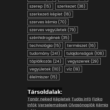
szerep
(15)
szerkezet
(38)
szerkezeti képlet
(18)
szerves kémia
(70)
szerves vegyületek
(79)
szénhidrogének
(35)
technológia
(15)
természet
(16)
tudomány
(241)
tulajdonságok
(108)
táplálkozás
(24)
vegyszerek
(29)
vegyületek
(110)
víz
(19)
élelmiszer
(15)
Társoldalak:
Tanár neked
Képletek
Tudás infó
Fizika
infók
Verselemzések
Olvasónaplók
Kémia