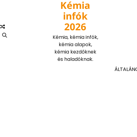
Kémia
Skip
to
infók
content
2026
Kémia, kémia infók,
kémia alapok,
kémia kezdőknek
és haladóknak.
ÁLTALÁN