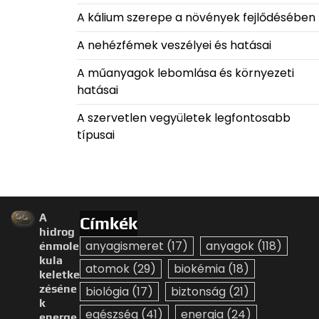
A kálium szerepe a növények fejlődésében
A nehézfémek veszélyei és hatásai
A műanyagok lebomlása és környezeti
hatásai
A szervetlen vegyületek legfontosabb
típusai
A
Címkék
hidrog
anyagismeret
(17)
anyagok
(118)
énmole
kula
atomok
(29)
biokémia
(18)
keletke
zéséne
biológia
(17)
biztonság
(21)
k
egészség
(41)
energia
(24)
energe