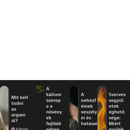
A
kálium
A
Szerves
Mit kell
szerep
nehézf
vegyül
tudni
e a
émek
etek
az
növény
veszély
éghető
argonr
ek
ei és
sége:
ól?
fejlődé
hatásai
Miért
Kémia
sében
gyúlék