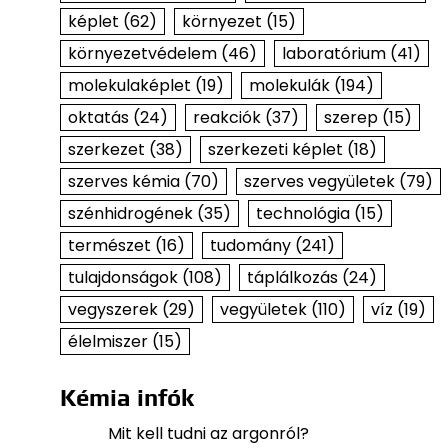
képlet
(62)
környezet
(15)
környezetvédelem
(46)
laboratórium
(41)
molekulaképlet
(19)
molekulák
(194)
oktatás
(24)
reakciók
(37)
szerep
(15)
szerkezet
(38)
szerkezeti képlet
(18)
szerves kémia
(70)
szerves vegyületek
(79)
szénhidrogének
(35)
technológia
(15)
természet
(16)
tudomány
(241)
tulajdonságok
(108)
táplálkozás
(24)
vegyszerek
(29)
vegyületek
(110)
víz
(19)
élelmiszer
(15)
Kémia infók
Mit kell tudni az argonról?