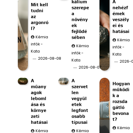
kálium
A
Mit kell
szerepe
nehézf
tudni
a
émek
az
növény
veszély
argonró
ek
ei és
l?
fejlődé
hatásai
Kémia
sében
Kémia
infók -
Kémia
infók -
Kata
infók -
Kata
2026-08-08
Kata
2026-
2026-08-07
A
A
Hogyan
műany
szervet
működi
agok
len
k a
leboml
vegyül
rozsda
ása és
etek
gátló
környe
legfont
bevona
zeti
osabb
t?
hatásai
típusai
Kémia
Kémia
Kémia