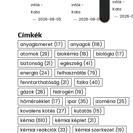
infók -
infók -
infók -
Kata
Kata
Kata
2026-
2026-08-05
2026-08-04
Címkék
anyagismeret
(17)
anyagok
(118)
atomok
(29)
biokémia
(18)
biológia
(17)
biztonság
(21)
egészség
(41)
energia
(24)
felhasználás
(79)
fenntarthatóság
(21)
fizika
(40)
gázok
(28)
hidrogén
(19)
hőmérséklet
(17)
ipar
(35)
izoméria
(25)
kovalens kötés
(27)
kutatás
(15)
kémia
(610)
kémiai képlet
(21)
kémiai reakciók
(33)
kémiai szerkezet
(19)