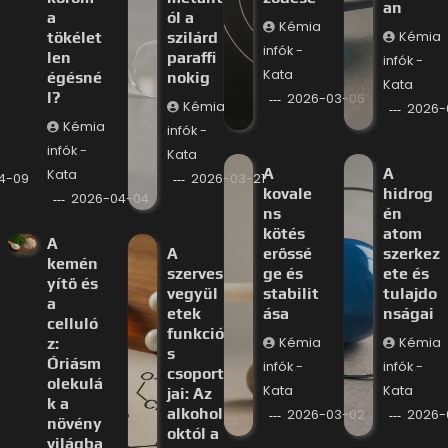
an
a
ól a
Kémia
tökélet
szilárd
Kémia
infók -
len
paraffi
infók -
Kata
égésné
nokig
Kata
l?
2026-03-06
Kémia
2026-
Kémia
infók -
infók -
Kata
A
A
Kata
4-09
2026-03-21
kovale
hidrog
2026-04-04
ns
én
kötés
atom
A
A
erőssé
szerkez
kemén
szerves
ge és
ete és
yítő és
vegyül
stabilit
tulajdo
a
etek
ása
nságai
celluló
funkció
z:
Kémia
Kémia
s
Óriásm
infók -
infók -
csoport
olekulá
Kata
Kata
jai: Az
k a
alkohol
2026-03-02
2026-
növény
októl a
világba