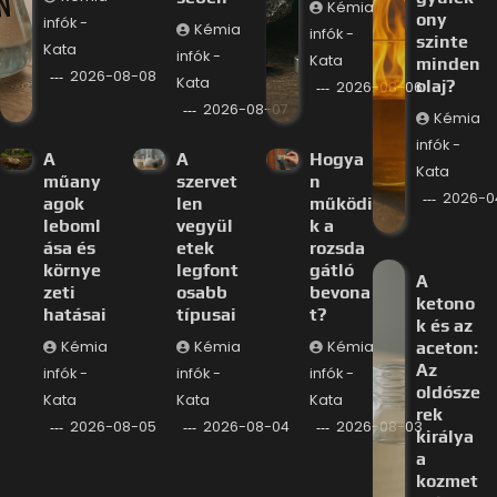
Kémia
ony
infók -
Kémia
infók -
szinte
Kata
infók -
Kata
minden
2026-08-08
Kata
olaj?
2026-08-06
2026-08-07
Kémia
infók -
A
A
Hogya
Kata
műany
szervet
n
2026-0
agok
len
működi
leboml
vegyül
k a
ása és
etek
rozsda
környe
legfont
gátló
A
zeti
osabb
bevona
ketono
hatásai
típusai
t?
k és az
Kémia
Kémia
Kémia
aceton:
Az
infók -
infók -
infók -
oldósze
Kata
Kata
Kata
rek
2026-08-05
2026-08-04
2026-08-03
királya
a
kozmet