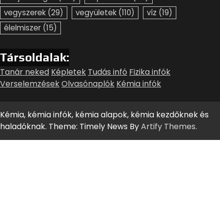
vegyszerek
(29)
vegyületek
(110)
víz
(19)
élelmiszer
(15)
Társoldalak:
Tanár neked
Képletek
Tudás infó
Fizika infók
Verselemzések
Olvasónaplók
Kémia infók
Kémia, kémia infók, kémia alapok, kémia kezdőknek és
haladóknak. Theme: Timely News By
Artify Themes
.