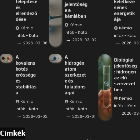
felépítése
keletkezé
jelentőség
és
sének
e a
elrendező
energetik
kémiában
dése
ája
Kémia
Kémia
Kémia
infók - Kata
infók - Kata
infók - Kata
2026-03-02
2026-03-06
2026-03
A
A
Biológiai
kovalens
hidrogén
jelentőség
kötés
atom
: hidrogén
erőssége
szerkezet
az élő
és
e és
szervezet
stabilitás
tulajdons
ben
a
ágai
Kémia
Kémia
Kémia
infók - Kata
infók - Kata
infók - Kata
2026-03-
2026-03-02
2026-03-01
Címkék