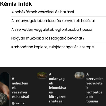
Kémia infók
A nehézfémek veszélyei és hatásai
A műanyagok lebomlása és környezeti hatásai
A szervetlen vegyületek legfontosabb típusai
Hogyan működik a rozsdagátló bevonat?
Karbonátion képlete, tulajdonságai és szerepe
A
A
A
műanyag
szervetlen
nehézfém
ok
vegyülete
ek
lebomlása
k
veszélyei
és
legfontos
és hatásai
környezet
abb
i hatásai
típusai
Kémia