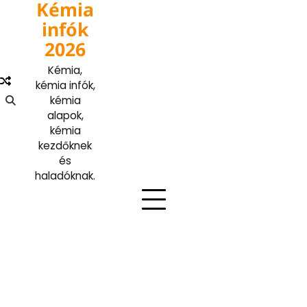
Kémia
Skip
to
infók
content
2026
Kémia,
kémia infók,
kémia
alapok,
kémia
kezdőknek
és
haladóknak.