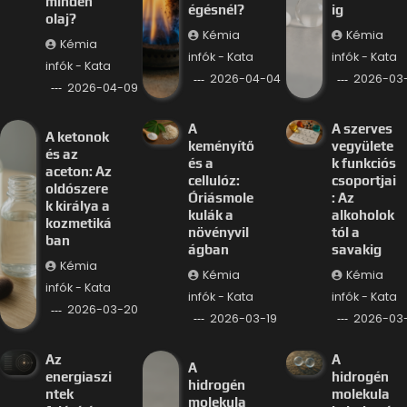
minden
égésnél?
ig
olaj?
Kémia
Kémia
Kémia
infók - Kata
infók - Kata
infók - Kata
2026-04-04
2026-03-
2026-04-09
A
A szerves
A ketonok
keményítő
vegyülete
és az
és a
k funkciós
aceton: Az
cellulóz:
csoportjai
oldószere
Óriásmole
: Az
k királya a
kulák a
alkoholok
kozmetiká
növényvil
tól a
ban
ágban
savakig
Kémia
Kémia
Kémia
infók - Kata
infók - Kata
infók - Kata
2026-03-20
2026-03-19
2026-03-
Az
A
A
energiaszi
hidrogén
hidrogén
ntek
molekula
molekula