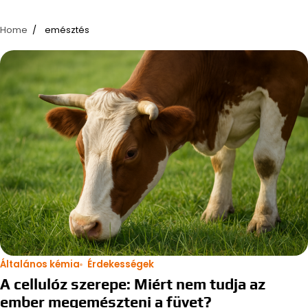
Home
emésztés
Általános kémia
Érdekességek
A cellulóz szerepe: Miért nem tudja az
ember megemészteni a füvet?