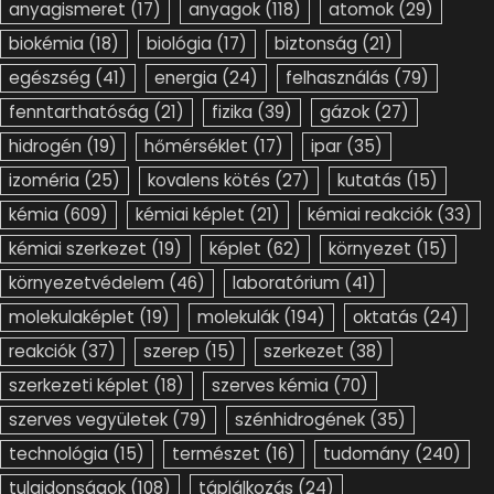
anyagismeret
(17)
anyagok
(118)
atomok
(29)
biokémia
(18)
biológia
(17)
biztonság
(21)
egészség
(41)
energia
(24)
felhasználás
(79)
fenntarthatóság
(21)
fizika
(39)
gázok
(27)
hidrogén
(19)
hőmérséklet
(17)
ipar
(35)
izoméria
(25)
kovalens kötés
(27)
kutatás
(15)
kémia
(609)
kémiai képlet
(21)
kémiai reakciók
(33)
kémiai szerkezet
(19)
képlet
(62)
környezet
(15)
környezetvédelem
(46)
laboratórium
(41)
molekulaképlet
(19)
molekulák
(194)
oktatás
(24)
reakciók
(37)
szerep
(15)
szerkezet
(38)
szerkezeti képlet
(18)
szerves kémia
(70)
szerves vegyületek
(79)
szénhidrogének
(35)
technológia
(15)
természet
(16)
tudomány
(240)
tulajdonságok
(108)
táplálkozás
(24)