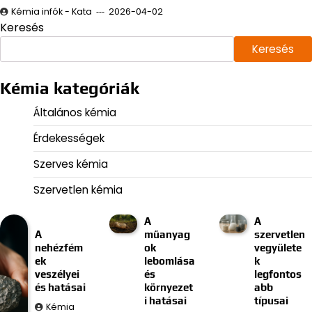
Kémia infók - Kata
2026-04-02
Keresés
Keresés
Kémia kategóriák
Általános kémia
Érdekességek
Szerves kémia
Szervetlen kémia
A
A
A
műanyag
szervetlen
nehézfém
ok
vegyülete
ek
lebomlása
k
veszélyei
és
legfontos
és hatásai
környezet
abb
i hatásai
típusai
Kémia