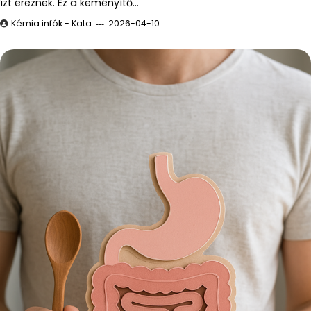
ízt éreznek. Ez a keményítő…
Kémia infók - Kata
2026-04-10