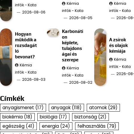
Kémia
Kémia
infók - Kata
infók - Kata
infók - Kata
2026-08-06
2026-08-05
2026-08
Karbonáti
Hogyan
on
működik a
A zsírok
képlete,
rozsdagát
és olajok
tulajdons
ló
kémiája
ágai és
bevonat?
Kémia
szerepe
Kémia
infók - Kata
Kémia
infók - Kata
2026-08-
infók - Kata
2026-08-03
2026-08-02
Címkék
anyagismeret
(17)
anyagok
(118)
atomok
(29)
biokémia
(18)
biológia
(17)
biztonság
(21)
egészség
(41)
energia
(24)
felhasználás
(79)