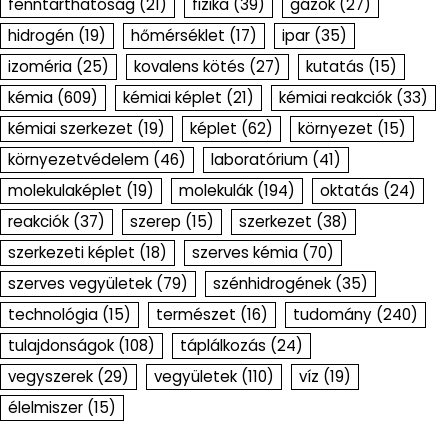
fenntarthatóság
(21)
fizika
(39)
gázok
(27)
hidrogén
(19)
hőmérséklet
(17)
ipar
(35)
izoméria
(25)
kovalens kötés
(27)
kutatás
(15)
kémia
(609)
kémiai képlet
(21)
kémiai reakciók
(33)
kémiai szerkezet
(19)
képlet
(62)
környezet
(15)
környezetvédelem
(46)
laboratórium
(41)
molekulaképlet
(19)
molekulák
(194)
oktatás
(24)
reakciók
(37)
szerep
(15)
szerkezet
(38)
szerkezeti képlet
(18)
szerves kémia
(70)
szerves vegyületek
(79)
szénhidrogének
(35)
technológia
(15)
természet
(16)
tudomány
(240)
tulajdonságok
(108)
táplálkozás
(24)
vegyszerek
(29)
vegyületek
(110)
víz
(19)
élelmiszer
(15)