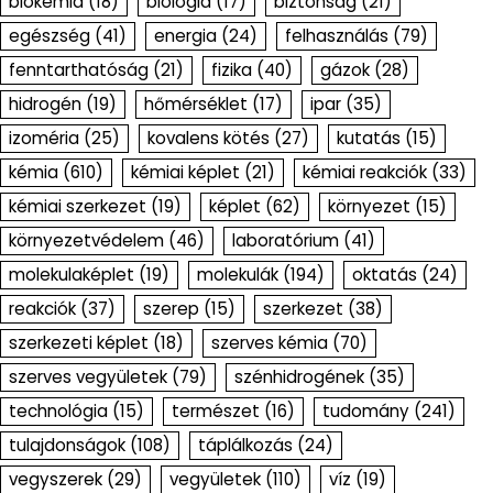
biokémia
(18)
biológia
(17)
biztonság
(21)
egészség
(41)
energia
(24)
felhasználás
(79)
fenntarthatóság
(21)
fizika
(40)
gázok
(28)
hidrogén
(19)
hőmérséklet
(17)
ipar
(35)
izoméria
(25)
kovalens kötés
(27)
kutatás
(15)
kémia
(610)
kémiai képlet
(21)
kémiai reakciók
(33)
kémiai szerkezet
(19)
képlet
(62)
környezet
(15)
környezetvédelem
(46)
laboratórium
(41)
molekulaképlet
(19)
molekulák
(194)
oktatás
(24)
reakciók
(37)
szerep
(15)
szerkezet
(38)
szerkezeti képlet
(18)
szerves kémia
(70)
szerves vegyületek
(79)
szénhidrogének
(35)
technológia
(15)
természet
(16)
tudomány
(241)
tulajdonságok
(108)
táplálkozás
(24)
vegyszerek
(29)
vegyületek
(110)
víz
(19)