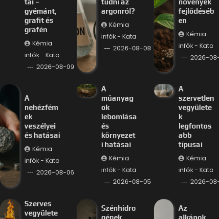
tai –
tudni az
növények
gyémánt,
argonról?
fejlődéséb
grafit és
en
Kémia
grafén
Kémia
infók - Kata
Kémia
infók - Kata
2026-08-08
infók - Kata
2026-08
2026-08-09
A
A
A
műanyag
szervetlen
nehézfém
ok
vegyülete
ek
lebomlása
k
veszélyei
és
legfontos
és hatásai
környezet
abb
i hatásai
típusai
Kémia
Kémia
Kémia
infók - Kata
infók - Kata
infók - Kata
2026-08-06
2026-08-05
2026-08
Szerves
Szénhidro
Az
vegyülete
gének
alkánok