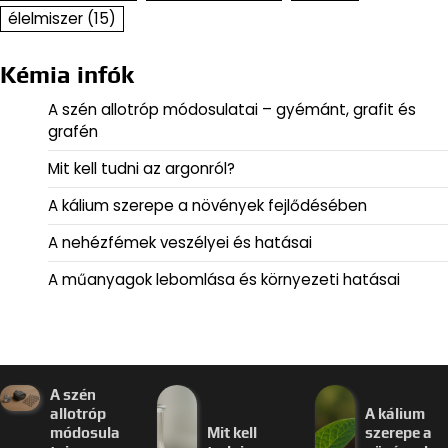
élelmiszer
(15)
Kémia infók
A szén allotróp módosulatai – gyémánt, grafit és
grafén
Mit kell tudni az argonról?
A kálium szerepe a növények fejlődésében
A nehézfémek veszélyei és hatásai
A műanyagok lebomlása és környezeti hatásai
A szén
allotróp
A kálium
módosula
Mit kell
szerepe a