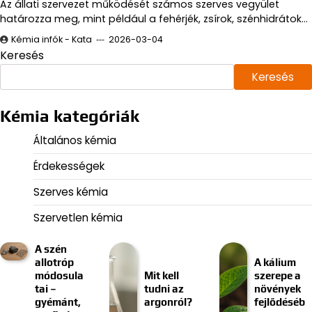
Az állati szervezet működését számos szerves vegyület
határozza meg, mint például a fehérjék, zsírok, szénhidrátok…
Kémia infók - Kata
2026-03-04
Keresés
Keresés
Kémia kategóriák
Általános kémia
Érdekességek
Szerves kémia
Szervetlen kémia
A szén
allotróp
A kálium
módosula
Mit kell
szerepe a
tai –
tudni az
növények
gyémánt,
argonról?
fejlődéséb