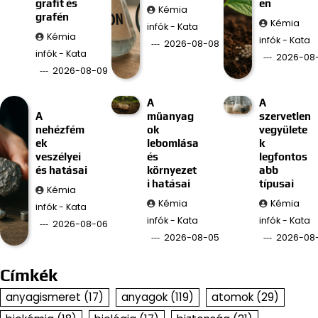
grafit és
en
Kémia
grafén
Kémia
infók - Kata
Kémia
infók - Kata
2026-08-08
infók - Kata
2026-08
2026-08-09
A
A
A
műanyag
szervetlen
nehézfém
ok
vegyülete
ek
lebomlása
k
veszélyei
és
legfontos
és hatásai
környezet
abb
i hatásai
típusai
Kémia
Kémia
Kémia
infók - Kata
infók - Kata
infók - Kata
2026-08-06
2026-08-05
2026-08
Címkék
anyagismeret
(17)
anyagok
(119)
atomok
(29)