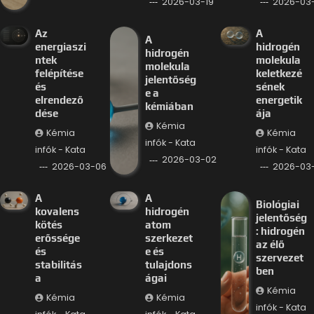
2026-03-19
2026-03-
Az
A
A
energiaszi
hidrogén
hidrogén
ntek
molekula
molekula
felépítése
keletkezé
jelentőség
és
sének
e a
elrendező
energetik
kémiában
dése
ája
Kémia
Kémia
Kémia
infók - Kata
infók - Kata
infók - Kata
2026-03-02
2026-03-06
2026-03
A
A
Biológiai
kovalens
hidrogén
jelentőség
kötés
atom
: hidrogén
erőssége
szerkezet
az élő
és
e és
szervezet
stabilitás
tulajdons
ben
a
ágai
Kémia
Kémia
Kémia
infók - Kata