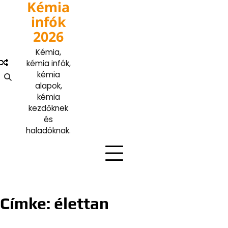
Kémia
Skip
to
infók
content
2026
Kémia,
kémia infók,
kémia
alapok,
kémia
kezdőknek
és
haladóknak.
Címke:
élettan