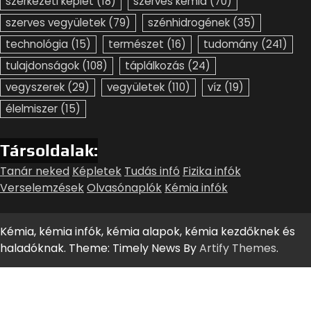
szerkezeti képlet
(18)
szerves kémia
(70)
szerves vegyületek
(79)
szénhidrogének
(35)
technológia
(15)
természet
(16)
tudomány
(241)
tulajdonságok
(108)
táplálkozás
(24)
vegyszerek
(29)
vegyületek
(110)
víz
(19)
élelmiszer
(15)
Társoldalak:
Tanár neked
Képletek
Tudás infó
Fizika infók
Verselemzések
Olvasónaplók
Kémia infók
Kémia, kémia infók, kémia alapok, kémia kezdőknek és
haladóknak. Theme: Timely News By
Artify Themes
.