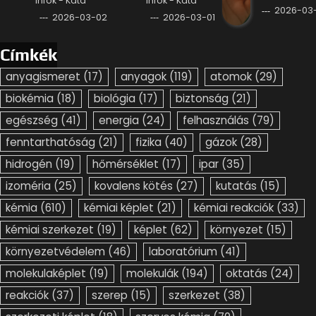
infók - Kata
infók - Kata
2026-03-
2026-03-02
2026-03-01
Címkék
anyagismeret
(17)
anyagok
(119)
atomok
(29)
biokémia
(18)
biológia
(17)
biztonság
(21)
egészség
(41)
energia
(24)
felhasználás
(79)
fenntarthatóság
(21)
fizika
(40)
gázok
(28)
hidrogén
(19)
hőmérséklet
(17)
ipar
(35)
izoméria
(25)
kovalens kötés
(27)
kutatás
(15)
kémia
(610)
kémiai képlet
(21)
kémiai reakciók
(33)
kémiai szerkezet
(19)
képlet
(62)
környezet
(15)
környezetvédelem
(46)
laboratórium
(41)
molekulaképlet
(19)
molekulák
(194)
oktatás
(24)
reakciók
(37)
szerep
(15)
szerkezet
(38)