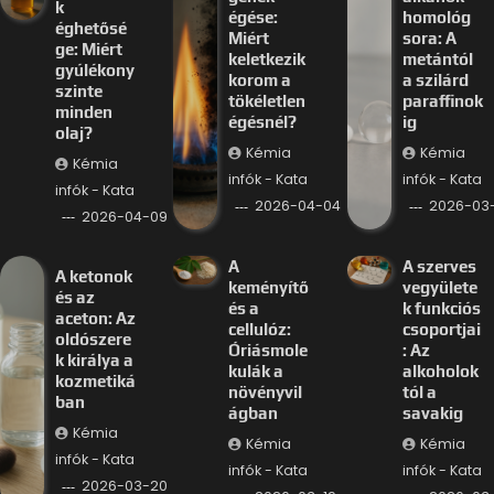
k
égése:
homológ
éghetősé
Miért
sora: A
ge: Miért
keletkezik
metántól
gyúlékony
korom a
a szilárd
szinte
tökéletlen
paraffinok
minden
égésnél?
ig
olaj?
Kémia
Kémia
Kémia
infók - Kata
infók - Kata
infók - Kata
2026-04-04
2026-03-
2026-04-09
A
A szerves
A ketonok
keményítő
vegyülete
és az
és a
k funkciós
aceton: Az
cellulóz:
csoportjai
oldószere
Óriásmole
: Az
k királya a
kulák a
alkoholok
kozmetiká
növényvil
tól a
ban
ágban
savakig
Kémia
Kémia
Kémia
infók - Kata
infók - Kata
infók - Kata
2026-03-20