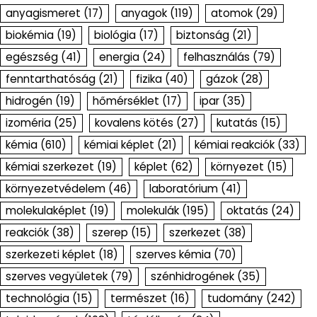
anyagismeret
(17)
anyagok
(119)
atomok
(29)
biokémia
(19)
biológia
(17)
biztonság
(21)
egészség
(41)
energia
(24)
felhasználás
(79)
fenntarthatóság
(21)
fizika
(40)
gázok
(28)
hidrogén
(19)
hőmérséklet
(17)
ipar
(35)
izoméria
(25)
kovalens kötés
(27)
kutatás
(15)
kémia
(610)
kémiai képlet
(21)
kémiai reakciók
(33)
kémiai szerkezet
(19)
képlet
(62)
környezet
(15)
környezetvédelem
(46)
laboratórium
(41)
molekulaképlet
(19)
molekulák
(195)
oktatás
(24)
reakciók
(38)
szerep
(15)
szerkezet
(38)
szerkezeti képlet
(18)
szerves kémia
(70)
szerves vegyületek
(79)
szénhidrogének
(35)
technológia
(15)
természet
(16)
tudomány
(242)