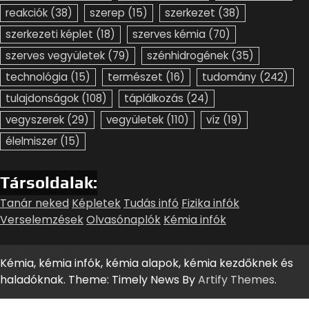
reakciók
(38)
szerep
(15)
szerkezet
(38)
szerkezeti képlet
(18)
szerves kémia
(70)
szerves vegyületek
(79)
szénhidrogének
(35)
technológia
(15)
természet
(16)
tudomány
(242)
tulajdonságok
(108)
táplálkozás
(24)
vegyszerek
(29)
vegyületek
(110)
víz
(19)
élelmiszer
(15)
Társoldalak:
Tanár neked
Képletek
Tudás infó
Fizika infók
Verselemzések
Olvasónaplók
Kémia infók
Kémia, kémia infók, kémia alapok, kémia kezdőknek és
haladóknak. Theme: Timely News By
Artify Themes
.