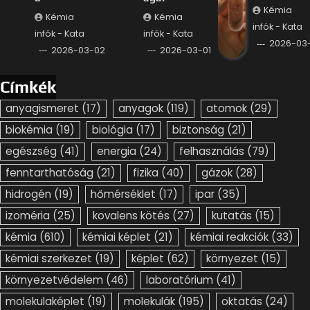
Kémia
Kémia
Kémia
infók - Kata
infók - Kata
infók - Kata
2026-03-
2026-03-02
2026-03-01
Címkék
anyagismeret
(17)
anyagok
(119)
atomok
(29)
biokémia
(19)
biológia
(17)
biztonság
(21)
egészség
(41)
energia
(24)
felhasználás
(79)
fenntarthatóság
(21)
fizika
(40)
gázok
(28)
hidrogén
(19)
hőmérséklet
(17)
ipar
(35)
izoméria
(25)
kovalens kötés
(27)
kutatás
(15)
kémia
(610)
kémiai képlet
(21)
kémiai reakciók
(33)
kémiai szerkezet
(19)
képlet
(62)
környezet
(15)
környezetvédelem
(46)
laboratórium
(41)
molekulaképlet
(19)
molekulák
(195)
oktatás
(24)