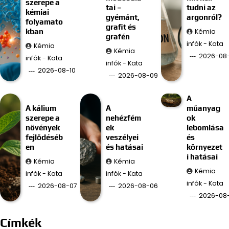
szerepe a
tai –
tudni az
kémiai
gyémánt,
argonról?
folyamato
grafit és
Kémia
kban
grafén
infók - Kata
Kémia
Kémia
2026-08
infók - Kata
infók - Kata
2026-08-10
2026-08-09
A
A kálium
A
műanyag
szerepe a
nehézfém
ok
növények
ek
lebomlása
fejlődéséb
veszélyei
és
en
és hatásai
környezet
i hatásai
Kémia
Kémia
Kémia
infók - Kata
infók - Kata
infók - Kata
2026-08-07
2026-08-06
2026-08
Címkék