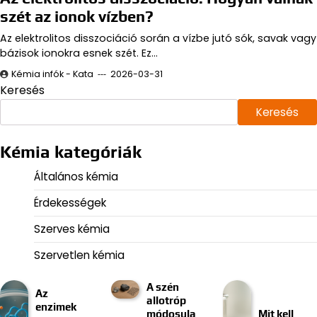
szét az ionok vízben?
Az elektrolitos disszociáció során a vízbe jutó sók, savak vagy
bázisok ionokra esnek szét. Ez…
Kémia infók - Kata
2026-03-31
Keresés
Keresés
Kémia kategóriák
Általános kémia
Érdekességek
Szerves kémia
Szervetlen kémia
A szén
Az
allotróp
enzimek
módosula
Mit kell