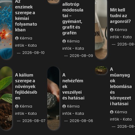
Az
allotróp
enzimek
módosula
Mit kell
szerepe a
tai –
tudni az
kémiai
gyémánt,
argonról?
folyamato
grafit és
Kémia
kban
grafén
infók - Kata
Kémia
Kémia
2026-08
infók - Kata
infók - Kata
2026-08-10
2026-08-09
A
A kálium
A
műanyag
szerepe a
nehézfém
ok
növények
ek
lebomlása
fejlődéséb
veszélyei
és
en
és hatásai
környezet
i hatásai
Kémia
Kémia
Kémia
infók - Kata
infók - Kata
infók - Kata
2026-08-07
2026-08-06
2026-08