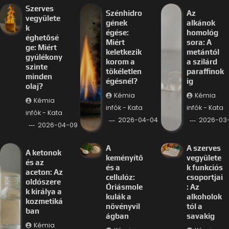
Szerves
Szénhidro
Az
vegyülete
gének
alkánok
k
égése:
homológ
éghetősé
Miért
sora: A
ge: Miért
keletkezik
metántól
gyúlékony
korom a
a szilárd
szinte
tökéletlen
paraffinok
minden
égésnél?
ig
olaj?
Kémia
Kémia
Kémia
infók - Kata
infók - Kata
infók - Kata
2026-04-04
2026-03-
2026-04-09
A
A szerves
A ketonok
keményítő
vegyülete
és az
és a
k funkciós
aceton: Az
cellulóz:
csoportjai
oldószere
Óriásmole
: Az
k királya a
kulák a
alkoholok
kozmetiká
növényvil
tól a
ban
ágban
savakig
Kémia