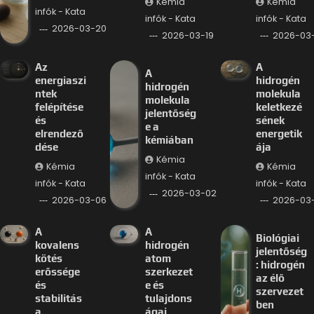
Kémia
Kémia
infók - Kata
infók - Kata
infók - Kata
2026-03-20
2026-03-19
2026-03-
Az
A
A
energiaszi
hidrogén
hidrogén
ntek
molekula
molekula
felépítése
keletkezé
jelentőség
és
sének
e a
elrendező
energetik
kémiában
dése
ája
Kémia
Kémia
Kémia
infók - Kata
infók - Kata
infók - Kata
2026-03-02
2026-03-06
2026-03
A
A
Biológiai
kovalens
hidrogén
jelentőség
kötés
atom
: hidrogén
erőssége
szerkezet
az élő
és
e és
szervezet
stabilitás
tulajdons
ben
a
ágai