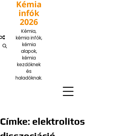
Kémia
Skip
to
infók
content
2026
Kémia,
kémia infók,
kémia
alapok,
kémia
kezdőknek
és
haladóknak.
Címke:
elektrolitos
disszociáció