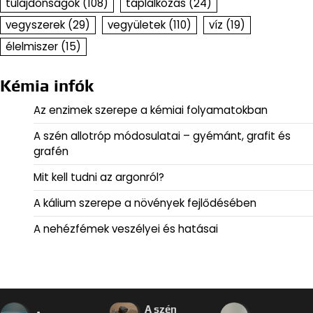
tulajdonságok
(108)
táplálkozás
(24)
vegyszerek
(29)
vegyületek
(110)
víz
(19)
élelmiszer
(15)
Kémia infók
Az enzimek szerepe a kémiai folyamatokban
A szén allotróp módosulatai – gyémánt, grafit és
grafén
Mit kell tudni az argonról?
A kálium szerepe a növények fejlődésében
A nehézfémek veszélyei és hatásai
A szén