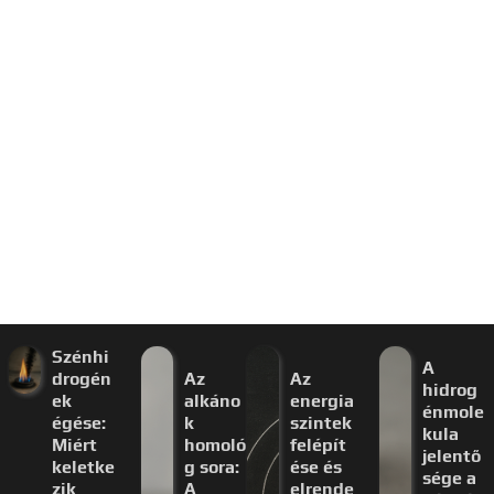
Szénhi
A
drogén
Az
Az
hidrog
ek
alkáno
energia
énmole
égése:
k
szintek
kula
Miért
homoló
felépít
jelentő
keletke
g sora:
ése és
sége a
zik
A
elrende