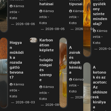
hatásai
típusai
gyúlék
Kémia
ony
Kémia
Kémia
infók -
szinte
infók -
infók -
Kata
minden
Kata
Kata
olaj?
2026-08-06
2026-08-05
2026-08-04
Kémia
infók -
Karbon
Hogya
Kata
átion
n
A
2026-0
képlete
működi
zsírok
,
k a
és
tulajdo
rozsda
olajok
nságai
gátló
kémiáj
A
és
bevona
a
ketono
szerep
t?
k és az
e
Kémia
aceton:
Kémia
infók -
Kémia
Az
infók -
Kata
oldósze
infók -
Kata
rek
2026-08-01
Kata
királya
2026-08-03
2026-08-02
a