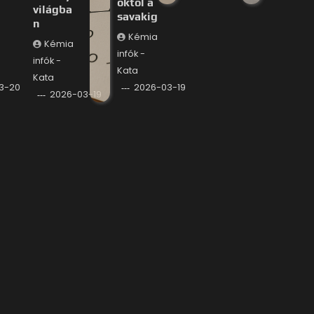
októl a
világba
savakig
n
Kémia
Kémia
infók -
infók -
Kata
Kata
3-20
2026-03-19
2026-03-19