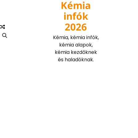
Kémia
Skip
to
infók
content
2026
Kémia, kémia infók,
kémia alapok,
kémia kezdőknek
és haladóknak.