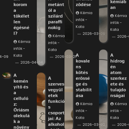
kémiáb
korom
metánt
ződése
an
a
ól a
Kémia
tökélet
szilárd
Kémia
infók -
len
paraffi
infók -
Kata
égésné
nokig
Kata
l?
2026-03-06
Kémia
2026-
Kémia
infók -
infók -
Kata
A
A
Kata
4-09
2026-03-21
kovale
hidrog
2026-04-04
ns
én
kötés
atom
A
A
erőssé
szerkez
kemén
szerves
ge és
ete és
yítő és
vegyül
stabilit
tulajdo
a
etek
ása
nságai
celluló
funkció
z:
Kémia
Kémia
s
Óriásm
infók -
infók -
csoport
olekulá
Kata
Kata
jai: Az
k a
alkohol
2026-03-02
2026-
növény