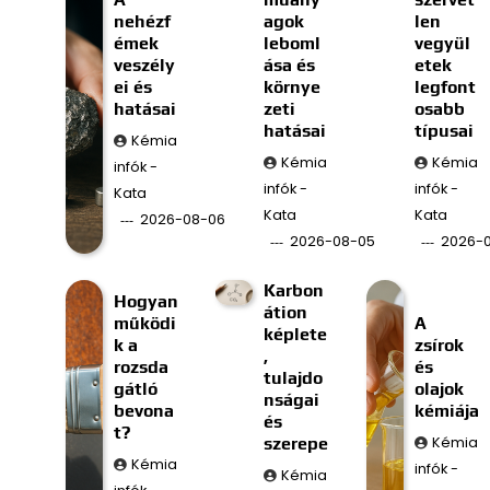
nehézf
agok
len
émek
leboml
vegyül
veszély
ása és
etek
ei és
környe
legfont
hatásai
zeti
osabb
hatásai
típusai
Kémia
Kémia
Kémia
infók -
infók -
infók -
Kata
Kata
Kata
2026-08-06
2026-08-05
2026-
Karbon
Hogyan
átion
működi
A
képlete
k a
zsírok
,
rozsda
és
tulajdo
gátló
olajok
nságai
bevona
kémiája
és
t?
szerepe
Kémia
Kémia
infók -
Kémia