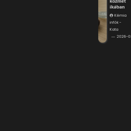
kozmet
ikában
Kémia
infók -
Kata
2026-0