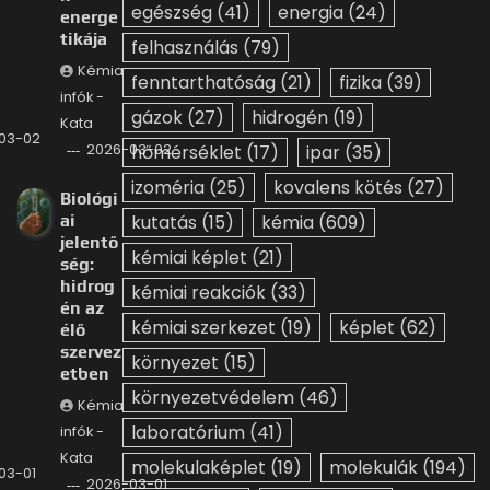
egészség
(41)
energia
(24)
energe
tikája
felhasználás
(79)
Kémia
fenntarthatóság
(21)
fizika
(39)
infók -
gázok
(27)
hidrogén
(19)
Kata
03-02
2026-03-02
hőmérséklet
(17)
ipar
(35)
izoméria
(25)
kovalens kötés
(27)
Biológi
ai
kutatás
(15)
kémia
(609)
jelentő
kémiai képlet
(21)
ség:
hidrog
kémiai reakciók
(33)
én az
kémiai szerkezet
(19)
képlet
(62)
élő
szervez
környezet
(15)
etben
környezetvédelem
(46)
Kémia
laboratórium
(41)
infók -
Kata
molekulaképlet
(19)
molekulák
(194)
03-01
2026-03-01