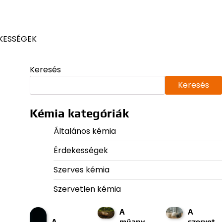
KESSÉGEK
Keresés
Keresés
Kémia kategóriák
Általános kémia
Érdekességek
Szerves kémia
Szervetlen kémia
A
A
A
műany
szervet