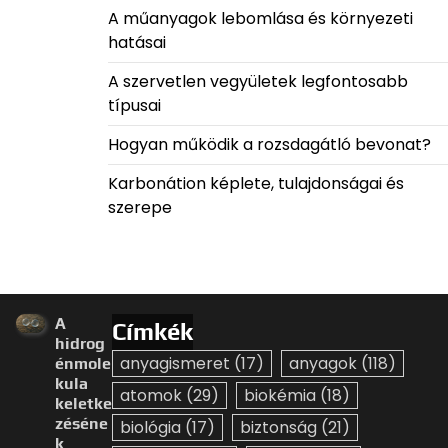
A műanyagok lebomlása és környezeti
hatásai
A szervetlen vegyületek legfontosabb
típusai
Hogyan működik a rozsdagátló bevonat?
Karbonátion képlete, tulajdonságai és
szerepe
A
Címkék
hidrog
anyagismeret
(17)
anyagok
(118)
énmole
kula
atomok
(29)
biokémia
(18)
keletke
zéséne
biológia
(17)
biztonság
(21)
k