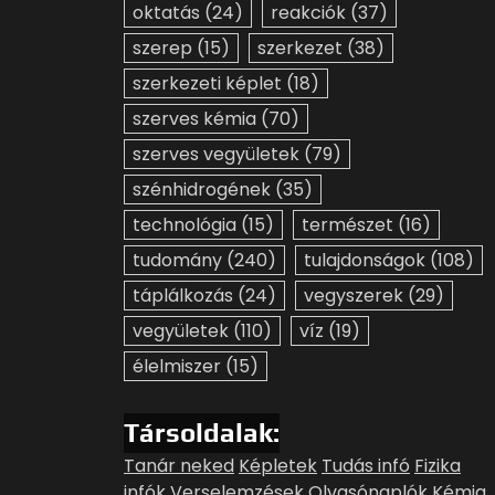
oktatás
(24)
reakciók
(37)
szerep
(15)
szerkezet
(38)
szerkezeti képlet
(18)
szerves kémia
(70)
szerves vegyületek
(79)
szénhidrogének
(35)
technológia
(15)
természet
(16)
tudomány
(240)
tulajdonságok
(108)
táplálkozás
(24)
vegyszerek
(29)
vegyületek
(110)
víz
(19)
élelmiszer
(15)
Társoldalak:
Tanár neked
Képletek
Tudás infó
Fizika
infók
Verselemzések
Olvasónaplók
Kémia