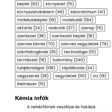
képlet
(62)
környezet
(15)
környezetvédelem
(46)
laboratórium
(41)
molekulaképlet
(19)
molekulák
(194)
oktatás
(24)
reakciók
(37)
szerep
(15)
szerkezet
(38)
szerkezeti képlet
(18)
szerves kémia
(70)
szerves vegyületek
(79)
szénhidrogének
(35)
technológia
(15)
természet
(16)
tudomány
(240)
tulajdonságok
(108)
táplálkozás
(24)
vegyszerek
(29)
vegyületek
(110)
víz
(19)
élelmiszer
(15)
Kémia infók
A nehézfémek veszélyei és hatásai