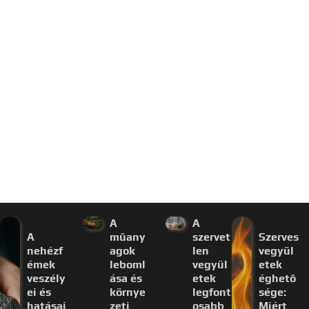
A
A
A
műany
szervet
Szerves
nehézf
agok
len
vegyül
émek
leboml
vegyül
etek
veszély
ása és
etek
éghető
ei és
környe
legfont
sége:
hatásai
zeti
osabb
Miért