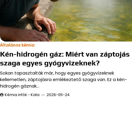
Általános kémia
Kén-hidrogén gáz: Miért van záptojás
szaga egyes gyógyvizeknek?
Sokan tapasztalták már, hogy egyes gyógyvízeknek
kellemetlen, záptojásra emlékeztető szaga van. Ez a kén-
hidrogén gáznak…
Kémia infók - Kata
2026-05-24