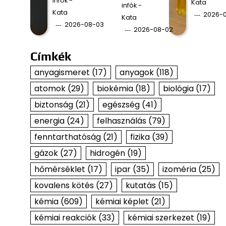
infók -
Kata
infók -
Kata
2026-0
Kata
2026-08-03
2026-08-02
Címkék
anyagismeret
(17)
anyagok
(118)
atomok
(29)
biokémia
(18)
biológia
(17)
biztonság
(21)
egészség
(41)
energia
(24)
felhasználás
(79)
fenntarthatóság
(21)
fizika
(39)
gázok
(27)
hidrogén
(19)
hőmérséklet
(17)
ipar
(35)
izoméria
(25)
kovalens kötés
(27)
kutatás
(15)
kémia
(609)
kémiai képlet
(21)
kémiai reakciók
(33)
kémiai szerkezet
(19)