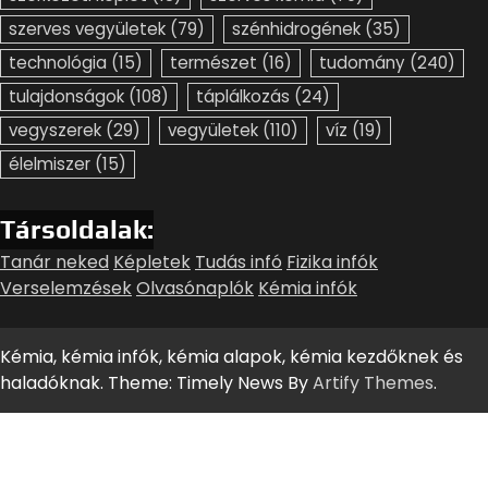
szerves vegyületek
(79)
szénhidrogének
(35)
technológia
(15)
természet
(16)
tudomány
(240)
tulajdonságok
(108)
táplálkozás
(24)
vegyszerek
(29)
vegyületek
(110)
víz
(19)
élelmiszer
(15)
Társoldalak:
Tanár neked
Képletek
Tudás infó
Fizika infók
Verselemzések
Olvasónaplók
Kémia infók
Kémia, kémia infók, kémia alapok, kémia kezdőknek és
haladóknak. Theme: Timely News By
Artify Themes
.