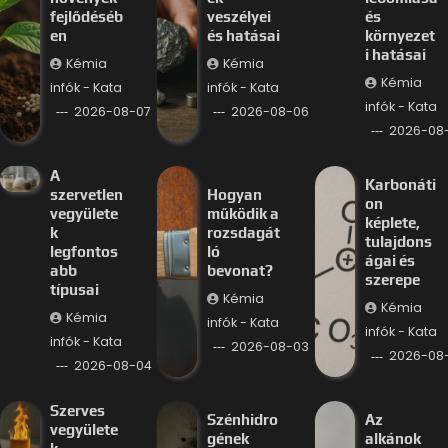
fejlődéséb
veszélyei
és
en
és hatásai
környezet
i hatásai
Kémia
Kémia
Kémia
infók - Kata
infók - Kata
infók - Kata
2026-08-07
2026-08-06
2026-08
A
Karbonáti
szervetlen
Hogyan
on
vegyülete
működik a
képlete,
k
rozsdagát
tulajdons
legfontos
ló
ágai és
abb
bevonat?
szerepe
típusai
Kémia
Kémia
Kémia
infók - Kata
infók - Kata
infók - Kata
2026-08-03
2026-08
2026-08-04
Szerves
Szénhidro
Az
vegyülete
gének
alkánok