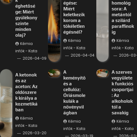
k
égése:
homológ
éghetősé
Miért
sora: A
ge: Miért
keletkezik
metántól
gyúlékony
korom a
a szilárd
szinte
tökéletlen
paraffinok
minden
égésnél?
ig
olaj?
Kémia
Kémia
Kémia
infók - Kata
infók - Kata
infók - Kata
2026-04-04
2026-03-
2026-04-09
A
A szerves
A ketonok
keményítő
vegyülete
és az
és a
k funkciós
aceton: Az
cellulóz:
csoportjai
oldószere
Óriásmole
: Az
k királya a
kulák a
alkoholok
kozmetiká
növényvil
tól a
ban
ágban
savakig
Kémia
Kémia
Kémia
infók - Kata
infók - Kata
infók - Kata
2026-03-20
2026-03-19
2026-03-