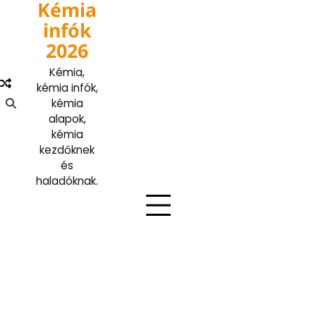
Kémia
Skip
to
infók
content
2026
Kémia,
kémia infók,
kémia
alapok,
kémia
kezdőknek
és
haladóknak.