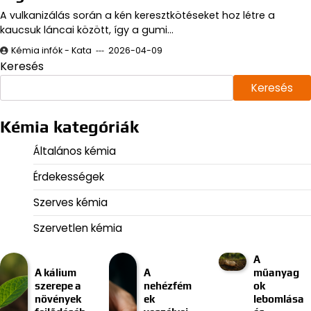
A vulkanizálás során a kén keresztkötéseket hoz létre a
kaucsuk láncai között, így a gumi…
Kémia infók - Kata
2026-04-09
Keresés
Keresés
Kémia kategóriák
Általános kémia
Érdekességek
Szerves kémia
Szervetlen kémia
A
A kálium
A
műanyag
szerepe a
nehézfém
ok
növények
ek
lebomlása