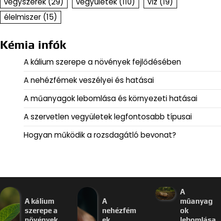
vegyszerek
(29)
vegyületek
(110)
víz
(19)
élelmiszer
(15)
Kémia infók
A kálium szerepe a növények fejlődésében
A nehézfémek veszélyei és hatásai
A műanyagok lebomlása és környezeti hatásai
A szervetlen vegyületek legfontosabb típusai
Hogyan működik a rozsdagátló bevonat?
A
A kálium
A
műanyag
szerepe a
nehézfém
ok
növények
ek
lebomlása