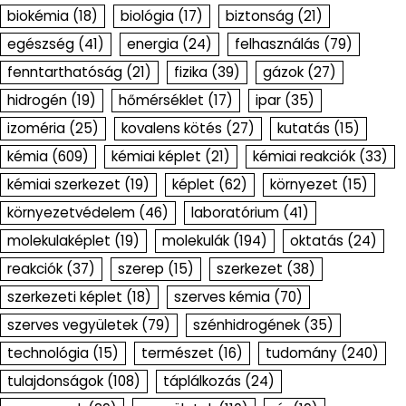
biokémia
(18)
biológia
(17)
biztonság
(21)
egészség
(41)
energia
(24)
felhasználás
(79)
fenntarthatóság
(21)
fizika
(39)
gázok
(27)
hidrogén
(19)
hőmérséklet
(17)
ipar
(35)
izoméria
(25)
kovalens kötés
(27)
kutatás
(15)
kémia
(609)
kémiai képlet
(21)
kémiai reakciók
(33)
kémiai szerkezet
(19)
képlet
(62)
környezet
(15)
környezetvédelem
(46)
laboratórium
(41)
molekulaképlet
(19)
molekulák
(194)
oktatás
(24)
reakciók
(37)
szerep
(15)
szerkezet
(38)
szerkezeti képlet
(18)
szerves kémia
(70)
szerves vegyületek
(79)
szénhidrogének
(35)
technológia
(15)
természet
(16)
tudomány
(240)
tulajdonságok
(108)
táplálkozás
(24)