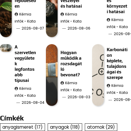
fejlődéséb
veszélyei
és
en
és hatásai
környezet
i hatásai
Kémia
Kémia
Kémia
infók - Kata
infók - Kata
infók - Kata
2026-08-07
2026-08-06
2026-08
A
Karbonáti
szervetlen
Hogyan
on
vegyülete
működik a
képlete,
k
rozsdagát
tulajdons
legfontos
ló
ágai és
abb
bevonat?
szerepe
típusai
Kémia
Kémia
Kémia
infók - Kata
infók - Kata
infók - Kata
2026-08-03
2026-08
2026-08-04
Címkék
anyagismeret
(17)
anyagok
(118)
atomok
(29)