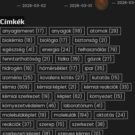
2026-03-
2026-03-02
2026-03-01
Címkék
anyagismeret
(17)
anyagok
(118)
atomok
(29)
biokémia
(18)
biológia
(17)
biztonság
(21)
egészség
(41)
energia
(24)
felhasználás
(79)
fenntarthatóság
(21)
fizika
(39)
gázok
(27)
hidrogén
(19)
hőmérséklet
(17)
ipar
(35)
izoméria
(25)
kovalens kötés
(27)
kutatás
(15)
kémia
(609)
kémiai képlet
(21)
kémiai reakciók
(33)
kémiai szerkezet
(19)
képlet
(62)
környezet
(15)
környezetvédelem
(46)
laboratórium
(41)
molekulaképlet
(19)
molekulák
(194)
oktatás
(24)
reakciók
(37)
szerep
(15)
szerkezet
(38)
szerkezeti képlet
(18)
szerves kémia
(70)