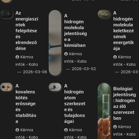
Az
A
A
energiaszi
hidrogén
hidrogén
ntek
molekula
molekula
felépítése
keletkezé
jelentőség
és
sének
e a
elrendező
energetik
kémiában
dése
ája
Kémia
Kémia
Kémia
infók - Kata
infók - Kata
infók - Kata
2026-03-02
2026-03-06
2026-03
A
A
Biológiai
kovalens
hidrogén
jelentőség
kötés
atom
: hidrogén
erőssége
szerkezet
az élő
és
e és
szervezet
stabilitás
tulajdons
ben
a
ágai
Kémia
Kémia
Kémia
infók - Kata
infók - Kata
infók - Kata