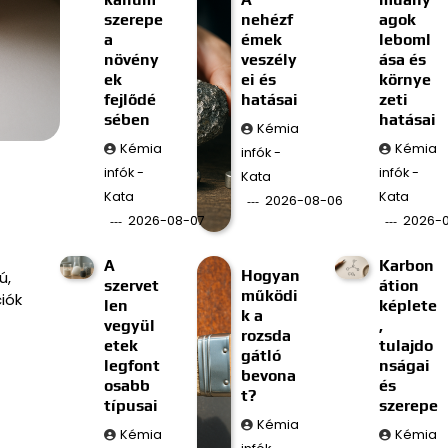
szerepe
nehézf
agok
a
émek
leboml
növény
veszély
ása és
ek
ei és
környe
fejlődé
hatásai
zeti
sében
hatásai
Kémia
Kémia
Kémia
infók -
infók -
infók -
Kata
Kata
Kata
2026-08-06
2026-08-07
2026-
A
Karbon
Hogyan
ú,
szervet
átion
működi
iók
len
képlete
k a
vegyül
,
rozsda
etek
tulajdo
gátló
legfont
nságai
bevona
osabb
és
t?
típusai
szerepe
Kémia
Kémia
Kémia