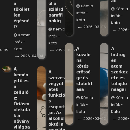
an
a
ól a
Kémia
tökélet
szilárd
Kémia
infók -
len
paraffi
infók -
Kata
égésné
nokig
Kata
l?
2026-03-06
Kémia
2026-
Kémia
infók -
infók -
Kata
A
A
Kata
4-09
2026-03-21
kovale
hidrog
2026-04-04
ns
én
kötés
atom
A
A
erőssé
szerkez
kemén
szerves
ge és
ete és
yítő és
vegyül
stabilit
tulajdo
a
etek
ása
nságai
celluló
funkció
z:
Kémia
Kémia
s
Óriásm
infók -
infók -
csoport
olekulá
Kata
Kata
jai: Az
k a
alkohol
2026-03-02
2026-
növény
októl a
világba
savakig