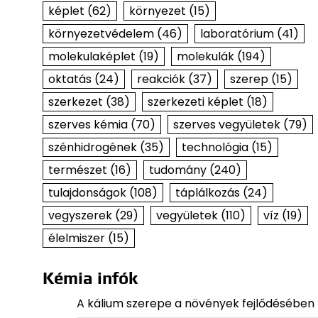
képlet
(62)
környezet
(15)
környezetvédelem
(46)
laboratórium
(41)
molekulaképlet
(19)
molekulák
(194)
oktatás
(24)
reakciók
(37)
szerep
(15)
szerkezet
(38)
szerkezeti képlet
(18)
szerves kémia
(70)
szerves vegyületek
(79)
szénhidrogének
(35)
technológia
(15)
természet
(16)
tudomány
(240)
tulajdonságok
(108)
táplálkozás
(24)
vegyszerek
(29)
vegyületek
(110)
víz
(19)
élelmiszer
(15)
Kémia infók
A kálium szerepe a növények fejlődésében