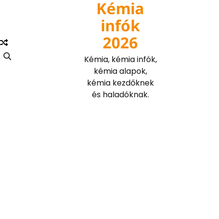
Kémia
Skip
to
infók
content
2026
Kémia, kémia infók,
kémia alapok,
kémia kezdőknek
és haladóknak.