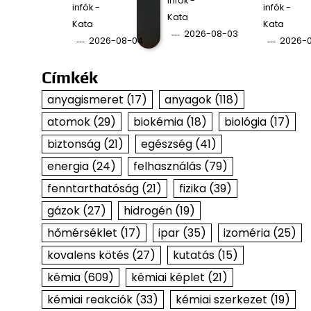
infók -
infók -
infók -
Kata
Kata
Kata
2026-08-03
2026-08-04
2026-
Címkék
anyagismeret
(17)
anyagok
(118)
atomok
(29)
biokémia
(18)
biológia
(17)
biztonság
(21)
egészség
(41)
energia
(24)
felhasználás
(79)
fenntarthatóság
(21)
fizika
(39)
gázok
(27)
hidrogén
(19)
hőmérséklet
(17)
ipar
(35)
izoméria
(25)
kovalens kötés
(27)
kutatás
(15)
kémia
(609)
kémiai képlet
(21)
kémiai reakciók
(33)
kémiai szerkezet
(19)