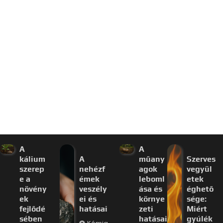
A
A
kálium
A
műany
Szerves
szerep
nehézf
agok
vegyül
e a
émek
leboml
etek
növény
veszély
ása és
éghető
ek
ei és
környe
sége:
fejlődé
hatásai
zeti
Miért
sében
hatásai
gyúlék