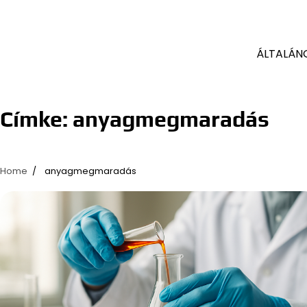
ÁLTALÁN
Címke:
anyagmegmaradás
Home
anyagmegmaradás