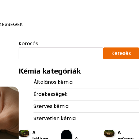
KESSÉGEK
Keresés
Keresés
Kémia kategóriák
Általános kémia
Érdekességek
Szerves kémia
Szervetlen kémia
A
A
kálium
A
műany