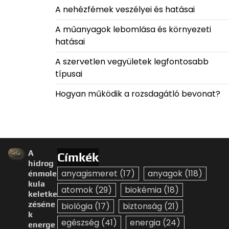
A nehézfémek veszélyei és hatásai
A műanyagok lebomlása és környezeti
hatásai
A szervetlen vegyületek legfontosabb
típusai
Hogyan működik a rozsdagátló bevonat?
A
Címkék
hidrog
anyagismeret
(17)
anyagok
(118)
énmole
kula
atomok
(29)
biokémia
(18)
keletke
zéséne
biológia
(17)
biztonság
(21)
k
egészség
(41)
energia
(24)
energe