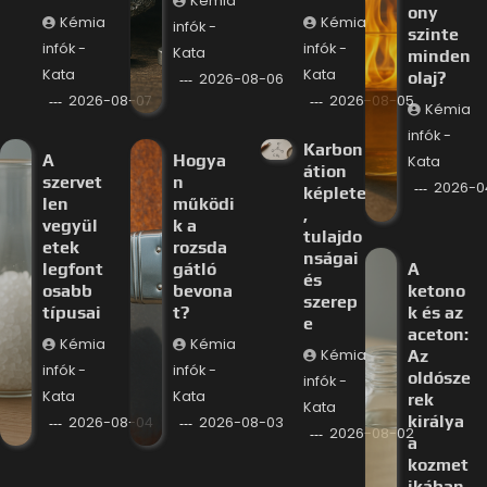
Kémia
ony
Kémia
Kémia
infók -
szinte
infók -
infók -
Kata
minden
Kata
Kata
olaj?
2026-08-06
2026-08-07
2026-08-05
Kémia
infók -
Karbon
A
Hogya
Kata
átion
szervet
n
2026-0
képlete
len
működi
,
vegyül
k a
tulajdo
etek
rozsda
nságai
legfont
gátló
A
és
osabb
bevona
ketono
szerep
típusai
t?
k és az
e
aceton:
Kémia
Kémia
Kémia
Az
infók -
infók -
oldósze
infók -
Kata
Kata
rek
Kata
királya
2026-08-04
2026-08-03
2026-08-02
a
kozmet
ikában