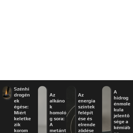
Szénhi
A
drogén
Az
Az
hidrog
ek
alkáno
energia
énmole
égése:
k
szintek
kula
Miért
homoló
felépít
jelentő
keletke
g sora:
ése és
sége a
zik
A
elrende
kémiáb
korom
metánt
ződése