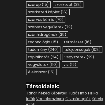
szerep
(15)
szerkezet
(38)
szerkezeti képlet
(18)
szerves kémia
(70)
szerves vegyületek
(79)
szénhidrogének
(35)
technológia
(15)
természet
(16)
tudomány
(240)
tulajdonságok
(108)
táplálkozás
(24)
vegyszerek
(29)
vegyületek
(110)
víz
(19)
élelmiszer
(15)
Társoldalak:
Tanár neked
Képletek
Tudás infó
Fizika
infók
Verselemzések
Olvasónaplók
Kémia
infók