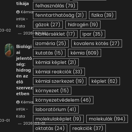
tikája
felhasználás
(79)
Kémia
fenntarthatóság
(21)
fizika
(39)
infók -
gázok
(27)
hidrogén
(19)
Kata
03-02
2026-03-02
hőmérséklet
(17)
ipar
(35)
izoméria
(25)
kovalens kötés
(27)
Biológi
ai
kutatás
(15)
kémia
(609)
jelentő
kémiai képlet
(21)
ség:
hidrog
kémiai reakciók
(33)
én az
kémiai szerkezet
(19)
képlet
(62)
élő
szervez
környezet
(15)
etben
környezetvédelem
(46)
Kémia
laboratórium
(41)
infók -
Kata
molekulaképlet
(19)
molekulák
(194)
03-01
2026-03-01
oktatás
(24)
reakciók
(37)