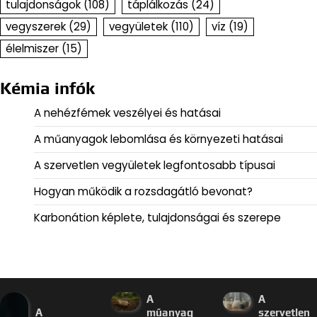
tulajdonságok
(108)
táplálkozás
(24)
vegyszerek
(29)
vegyületek
(110)
víz
(19)
élelmiszer
(15)
Kémia infók
A nehézfémek veszélyei és hatásai
A műanyagok lebomlása és környezeti hatásai
A szervetlen vegyületek legfontosabb típusai
Hogyan működik a rozsdagátló bevonat?
Karbonátion képlete, tulajdonságai és szerepe
A
A
A
műanyag
szervetlen