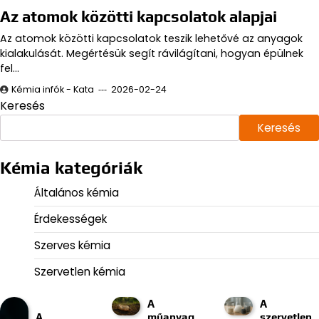
Az atomok közötti kapcsolatok alapjai
Az atomok közötti kapcsolatok teszik lehetővé az anyagok
kialakulását. Megértésük segít rávilágítani, hogyan épülnek
fel…
Kémia infók - Kata
2026-02-24
Keresés
Keresés
Kémia kategóriák
Általános kémia
Érdekességek
Szerves kémia
Szervetlen kémia
A
A
A
műanyag
szervetlen