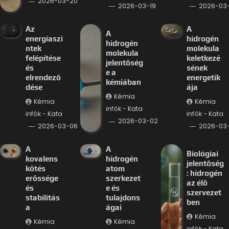
2026-03-20
2026-03-19
2026-03-
Az
A
A
energiaszi
hidrogén
hidrogén
ntek
molekula
molekula
felépítése
keletkezé
jelentőség
és
sének
e a
elrendező
energetik
kémiában
dése
ája
Kémia
Kémia
Kémia
infók - Kata
infók - Kata
infók - Kata
2026-03-02
2026-03-06
2026-03
A
A
Biológiai
kovalens
hidrogén
jelentőség
kötés
atom
: hidrogén
erőssége
szerkezet
az élő
és
e és
szervezet
stabilitás
tulajdons
ben
a
ágai
Kémia
Kémia
Kémia
infók - Kata