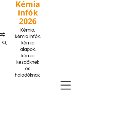
Kémia
Skip
to
infók
content
2026
Kémia,
kémia infók,
kémia
alapok,
kémia
kezdőknek
és
haladóknak.