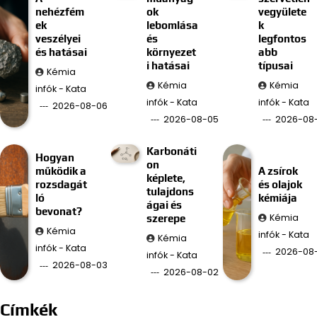
nehézfém
ok
vegyülete
ek
lebomlása
k
veszélyei
és
legfontos
és hatásai
környezet
abb
i hatásai
típusai
Kémia
Kémia
Kémia
infók - Kata
infók - Kata
infók - Kata
2026-08-06
2026-08-05
2026-08
Karbonáti
Hogyan
on
működik a
A zsírok
képlete,
rozsdagát
és olajok
tulajdons
ló
kémiája
ágai és
bevonat?
Kémia
szerepe
Kémia
infók - Kata
Kémia
infók - Kata
2026-08-
infók - Kata
2026-08-03
2026-08-02
Címkék