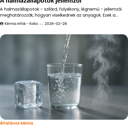
A halmazállapotok jellemzői
A halmazállapotok – szilárd, folyékony, légnemű – jellemzői
meghatározzák, hogyan viselkednek az anyagok. Ezek a…
Kémia infók - Kata
2026-02-28
Általános kémia