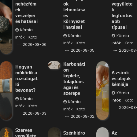
nehézfém
ok
vegyülete
ek
lebomlása
k
veszélyei
és
legfontos
és hatásai
környezet
abb
i hatásai
típusai
Kémia
Kémia
Kémia
infók - Kata
infók - Kata
infók - Kata
2026-08-06
2026-08-05
2026-08
Karbonáti
Hogyan
on
működik a
A zsírok
képlete,
rozsdagát
és olajok
tulajdons
ló
kémiája
ágai és
bevonat?
Kémia
szerepe
Kémia
infók - Kata
Kémia
infók - Kata
2026-08-
infók - Kata
2026-08-03
2026-08-02
Szerves
Szénhidro
Az
vegyülete