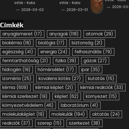
infók - Kata
infók - Kata
2026-03-
2026-03-02
2026-03-01
Címkék
anyagismeret
(17)
anyagok
(118)
atomok
(29)
biokémia
(18)
biológia
(17)
biztonság
(21)
egészség
(41)
energia
(24)
felhasználás
(79)
fenntarthatóság
(21)
fizika
(39)
gázok
(27)
hidrogén
(19)
hőmérséklet
(17)
ipar
(35)
izoméria
(25)
kovalens kötés
(27)
kutatás
(15)
kémia
(609)
kémiai képlet
(21)
kémiai reakciók
(33)
kémiai szerkezet
(19)
képlet
(62)
környezet
(15)
környezetvédelem
(46)
laboratórium
(41)
molekulaképlet
(19)
molekulák
(194)
oktatás
(24)
reakciók
(37)
szerep
(15)
szerkezet
(38)