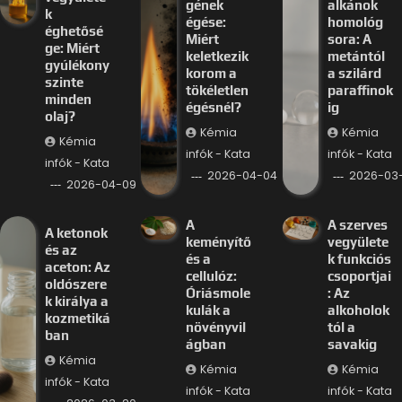
gének
alkánok
k
égése:
homológ
éghetősé
Miért
sora: A
ge: Miért
keletkezik
metántól
gyúlékony
korom a
a szilárd
szinte
tökéletlen
paraffinok
minden
égésnél?
ig
olaj?
Kémia
Kémia
Kémia
infók - Kata
infók - Kata
infók - Kata
2026-04-04
2026-03-
2026-04-09
A
A szerves
A ketonok
keményítő
vegyülete
és az
és a
k funkciós
aceton: Az
cellulóz:
csoportjai
oldószere
Óriásmole
: Az
k királya a
kulák a
alkoholok
kozmetiká
növényvil
tól a
ban
ágban
savakig
Kémia
Kémia
Kémia
infók - Kata
infók - Kata
infók - Kata