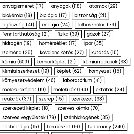
anyagismeret
(17)
anyagok
(118)
atomok
(29)
biokémia
(18)
biológia
(17)
biztonság
(21)
egészség
(41)
energia
(24)
felhasználás
(79)
fenntarthatóság
(21)
fizika
(39)
gázok
(27)
hidrogén
(19)
hőmérséklet
(17)
ipar
(35)
izoméria
(25)
kovalens kötés
(27)
kutatás
(15)
kémia
(609)
kémiai képlet
(21)
kémiai reakciók
(33)
kémiai szerkezet
(19)
képlet
(62)
környezet
(15)
környezetvédelem
(46)
laboratórium
(41)
molekulaképlet
(19)
molekulák
(194)
oktatás
(24)
reakciók
(37)
szerep
(15)
szerkezet
(38)
szerkezeti képlet
(18)
szerves kémia
(70)
szerves vegyületek
(79)
szénhidrogének
(35)
technológia
(15)
természet
(16)
tudomány
(240)