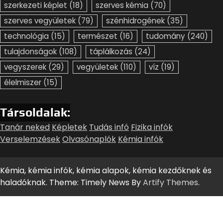
szerkezeti képlet
(18)
szerves kémia
(70)
szerves vegyületek
(79)
szénhidrogének
(35)
technológia
(15)
természet
(16)
tudomány
(240)
tulajdonságok
(108)
táplálkozás
(24)
vegyszerek
(29)
vegyületek
(110)
víz
(19)
élelmiszer
(15)
Társoldalak:
Tanár neked
Képletek
Tudás infó
Fizika infók
Verselemzések
Olvasónaplók
Kémia infók
Kémia, kémia infók, kémia alapok, kémia kezdőknek és
haladóknak. Theme: Timely News By
Artify Themes
.