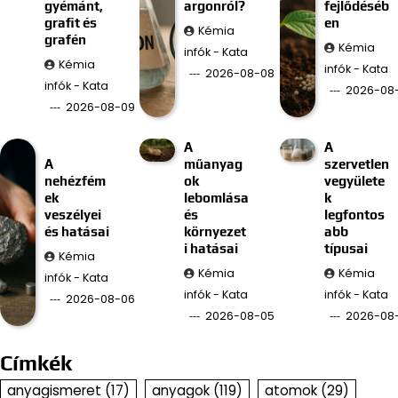
gyémánt,
argonról?
fejlődéséb
grafit és
en
Kémia
grafén
Kémia
infók - Kata
Kémia
infók - Kata
2026-08-08
infók - Kata
2026-08
2026-08-09
A
A
A
műanyag
szervetlen
nehézfém
ok
vegyülete
ek
lebomlása
k
veszélyei
és
legfontos
és hatásai
környezet
abb
i hatásai
típusai
Kémia
Kémia
Kémia
infók - Kata
infók - Kata
infók - Kata
2026-08-06
2026-08-05
2026-08
Címkék
anyagismeret
(17)
anyagok
(119)
atomok
(29)