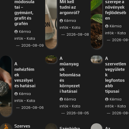
módosula
Mit kell
szerepe a
tai –
tudni az
növények
gyémánt,
argonról?
fejlődéséb
grafit és
en
Kémia
grafén
Kémia
infók - Kata
Kémia
infók - Kata
2026-08-08
infók - Kata
2026-08
2026-08-09
A
A
A
műanyag
szervetlen
nehézfém
ok
vegyülete
ek
lebomlása
k
veszélyei
és
legfontos
és hatásai
környezet
abb
i hatásai
típusai
Kémia
Kémia
Kémia
infók - Kata
infók - Kata
infók - Kata
2026-08-06
2026-08-05
2026-08
Szerves
Szénhidro
Az