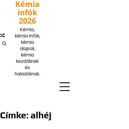
Kémia
Skip
to
infók
content
2026
Kémia,
kémia infók,
kémia
alapok,
kémia
kezdőknek
és
haladóknak.
Címke:
alhéj