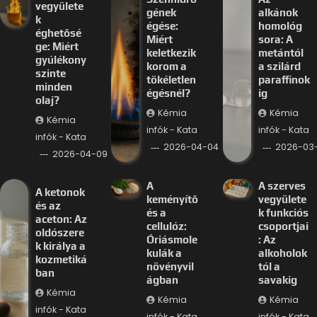
vegyülete
gének
alkánok
k
égése:
homológ
éghetősé
Miért
sora: A
ge: Miért
keletkezik
metántól
gyúlékony
korom a
a szilárd
szinte
tökéletlen
paraffinok
minden
égésnél?
ig
olaj?
Kémia
Kémia
Kémia
infók - Kata
infók - Kata
infók - Kata
2026-04-04
2026-03-
2026-04-09
A
A szerves
A ketonok
keményítő
vegyülete
és az
és a
k funkciós
aceton: Az
cellulóz:
csoportjai
oldószere
Óriásmole
: Az
k királya a
kulák a
alkoholok
kozmetiká
növényvil
tól a
ban
ágban
savakig
Kémia
Kémia
Kémia
infók - Kata
infók - Kata
infók - Kata