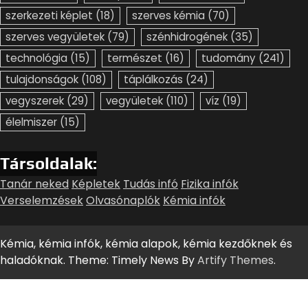
szerkezeti képlet
(18)
szerves kémia
(70)
szerves vegyületek
(79)
szénhidrogének
(35)
technológia
(15)
természet
(16)
tudomány
(241)
tulajdonságok
(108)
táplálkozás
(24)
vegyszerek
(29)
vegyületek
(110)
víz
(19)
élelmiszer
(15)
Társoldalak:
Tanár neked
Képletek
Tudás infó
Fizika infók
Verselemzések
Olvasónaplók
Kémia infók
Kémia, kémia infók, kémia alapok, kémia kezdőknek és
haladóknak. Theme: Timely News By
Artify Themes
.