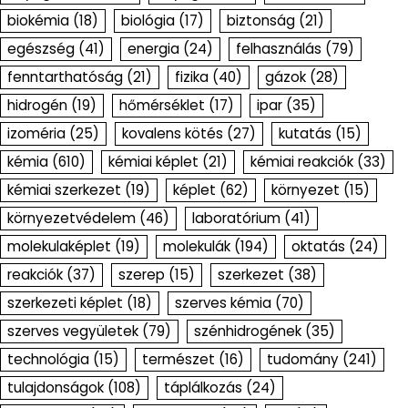
biokémia
(18)
biológia
(17)
biztonság
(21)
egészség
(41)
energia
(24)
felhasználás
(79)
fenntarthatóság
(21)
fizika
(40)
gázok
(28)
hidrogén
(19)
hőmérséklet
(17)
ipar
(35)
izoméria
(25)
kovalens kötés
(27)
kutatás
(15)
kémia
(610)
kémiai képlet
(21)
kémiai reakciók
(33)
kémiai szerkezet
(19)
képlet
(62)
környezet
(15)
környezetvédelem
(46)
laboratórium
(41)
molekulaképlet
(19)
molekulák
(194)
oktatás
(24)
reakciók
(37)
szerep
(15)
szerkezet
(38)
szerkezeti képlet
(18)
szerves kémia
(70)
szerves vegyületek
(79)
szénhidrogének
(35)
technológia
(15)
természet
(16)
tudomány
(241)
tulajdonságok
(108)
táplálkozás
(24)