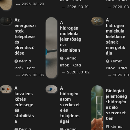
2026-03-20
2026-03-19
2026-03-
Az
A
A
energiaszi
hidrogén
hidrogén
ntek
molekula
molekula
felépítése
keletkezé
jelentőség
és
sének
e a
elrendező
energetik
kémiában
dése
ája
Kémia
Kémia
Kémia
infók - Kata
infók - Kata
infók - Kata
2026-03-02
2026-03-06
2026-03
A
A
Biológiai
kovalens
hidrogén
jelentőség
kötés
atom
: hidrogén
erőssége
szerkezet
az élő
és
e és
szervezet
stabilitás
tulajdons
ben
a
ágai
Kémia
Kémia
Kémia