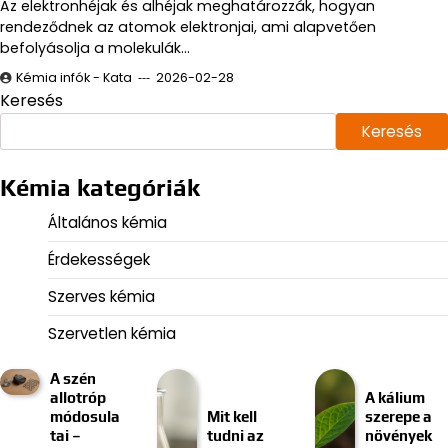
Az elektronhéjak és alhéjak meghatározzák, hogyan
rendeződnek az atomok elektronjai, ami alapvetően
befolyásolja a molekulák…
Kémia infók - Kata
2026-02-28
Keresés
Keresés
Kémia kategóriák
Általános kémia
Érdekességek
Szerves kémia
Szervetlen kémia
A szén
allotróp
A kálium
módosula
Mit kell
szerepe a
tai –
tudni az
növények