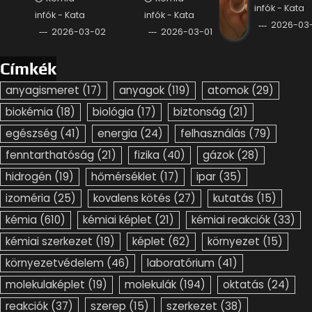
infók - Kata
infók - Kata
infók - Kata
2026-03-
2026-03-02
2026-03-01
Címkék
anyagismeret
(17)
anyagok
(119)
atomok
(29)
biokémia
(18)
biológia
(17)
biztonság
(21)
egészség
(41)
energia
(24)
felhasználás
(79)
fenntarthatóság
(21)
fizika
(40)
gázok
(28)
hidrogén
(19)
hőmérséklet
(17)
ipar
(35)
izoméria
(25)
kovalens kötés
(27)
kutatás
(15)
kémia
(610)
kémiai képlet
(21)
kémiai reakciók
(33)
kémiai szerkezet
(19)
képlet
(62)
környezet
(15)
környezetvédelem
(46)
laboratórium
(41)
molekulaképlet
(19)
molekulák
(194)
oktatás
(24)
reakciók
(37)
szerep
(15)
szerkezet
(38)