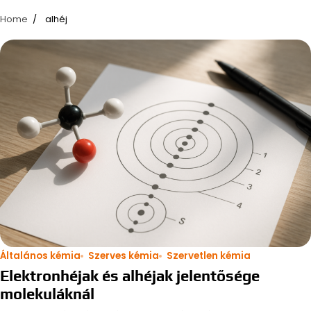
Home
alhéj
Általános kémia
Szerves kémia
Szervetlen kémia
Elektronhéjak és alhéjak jelentősége
molekuláknál