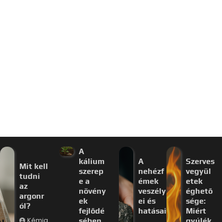
A
kálium
A
Szerves
Mit kell
szerep
nehézf
vegyül
tudni
e a
émek
etek
az
növény
veszély
éghető
argonr
ek
ei és
sége:
ól?
fejlődé
hatásai
Miért
Kémia
sében
gyúlék