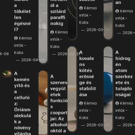
an
a
ól a
Kémia
tökélet
szilárd
Kémia
infók -
len
paraffi
infók -
Kata
égésné
nokig
Kata
l?
2026-03-06
Kémia
2026-
Kémia
infók -
infók -
Kata
A
A
Kata
4-09
2026-03-21
kovale
hidrog
2026-04-04
ns
én
kötés
atom
A
A
erőssé
szerkez
kemén
szerves
ge és
ete és
yítő és
vegyül
stabilit
tulajdo
a
etek
ása
nságai
celluló
funkció
z:
Kémia
Kémia
s
Óriásm
infók -
infók -
csoport
olekulá
Kata
Kata
jai: Az
k a
alkohol
2026-03-02
2026-
növény
októl a
világba