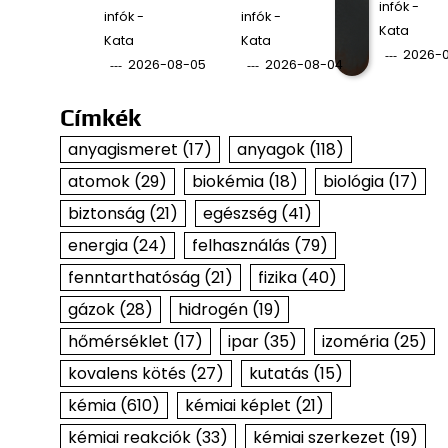
infók -
infók -
infók -
Kata
Kata
Kata
2026-
2026-08-05
2026-08-04
Címkék
anyagismeret
(17)
anyagok
(118)
atomok
(29)
biokémia
(18)
biológia
(17)
biztonság
(21)
egészség
(41)
energia
(24)
felhasználás
(79)
fenntarthatóság
(21)
fizika
(40)
gázok
(28)
hidrogén
(19)
hőmérséklet
(17)
ipar
(35)
izoméria
(25)
kovalens kötés
(27)
kutatás
(15)
kémia
(610)
kémiai képlet
(21)
kémiai reakciók
(33)
kémiai szerkezet
(19)