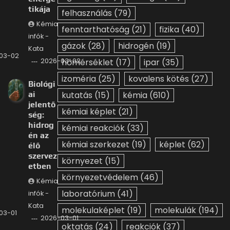
tikája
felhasználás
(79)
Kémia
fenntarthatóság
(21)
fizika
(40)
infók -
gázok
(28)
hidrogén
(19)
Kata
03-02
2026-03-02
hőmérséklet
(17)
ipar
(35)
izoméria
(25)
kovalens kötés
(27)
Biológi
ai
kutatás
(15)
kémia
(610)
jelentő
kémiai képlet
(21)
ség:
hidrog
kémiai reakciók
(33)
én az
kémiai szerkezet
(19)
képlet
(62)
élő
szervez
környezet
(15)
etben
környezetvédelem
(46)
Kémia
laboratórium
(41)
infók -
Kata
molekulaképlet
(19)
molekulák
(194)
03-01
2026-03-01
oktatás
(24)
reakciók
(37)