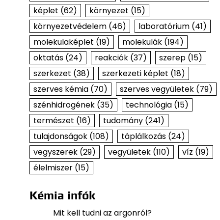
képlet
(62)
környezet
(15)
környezetvédelem
(46)
laboratórium
(41)
molekulaképlet
(19)
molekulák
(194)
oktatás
(24)
reakciók
(37)
szerep
(15)
szerkezet
(38)
szerkezeti képlet
(18)
szerves kémia
(70)
szerves vegyületek
(79)
szénhidrogének
(35)
technológia
(15)
természet
(16)
tudomány
(241)
tulajdonságok
(108)
táplálkozás
(24)
vegyszerek
(29)
vegyületek
(110)
víz
(19)
élelmiszer
(15)
Kémia infók
Mit kell tudni az argonról?