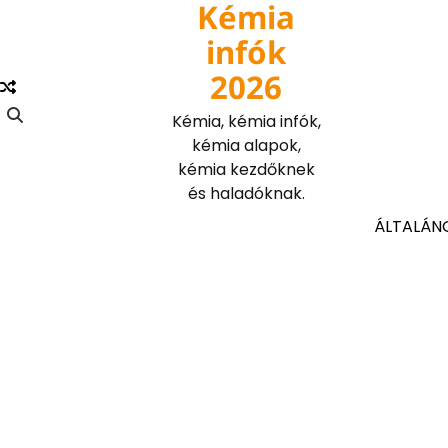
Kémia
Skip
to
infók
content
2026
Kémia, kémia infók,
kémia alapok,
kémia kezdőknek
és haladóknak.
ÁLTALÁN