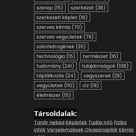
szerep
(15)
szerkezet
(38)
szerkezeti képlet
(18)
szerves kémia
(70)
szerves vegyületek
(79)
szénhidrogének
(35)
technológia
(15)
természet
(16)
tudomány
(241)
tulajdonságok
(108)
táplálkozás
(24)
vegyszerek
(29)
vegyületek
(110)
víz
(19)
élelmiszer
(15)
Társoldalak:
Tanár neked
Képletek
Tudás infó
Fizika
infók
Verselemzések
Olvasónaplók
Kémia