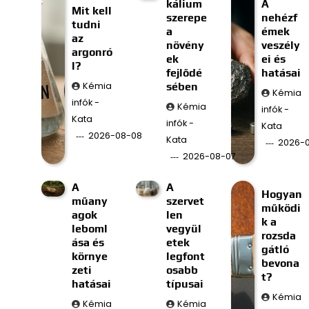
kálium
A
Mit kell
szerepe
nehézf
tudni
a
émek
az
növény
veszély
argonró
ek
ei és
l?
fejlődé
hatásai
Kémia
sében
Kémia
infók -
Kémia
infók -
Kata
infók -
Kata
2026-08-08
Kata
2026-
2026-08-07
A
A
Hogyan
műany
szervet
működi
agok
len
k a
leboml
vegyül
rozsda
ása és
etek
gátló
környe
legfont
bevona
zeti
osabb
t?
hatásai
típusai
Kémia
Kémia
Kémia