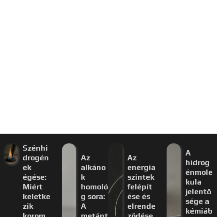
Szénhi
A
drogén
Az
Az
hidrog
ek
alkáno
energia
énmole
égése:
k
szintek
kula
Miért
homoló
felépít
jelentő
keletke
g sora:
ése és
sége a
zik
A
elrende
kémiáb
korom
metánt
ződése