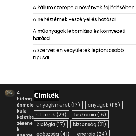
A kálium szerepe a növények fejlődésében
A nehézfémek veszélyei és hatásai
A műanyagok lebomlása és környezeti
hatásai
A szervetlen vegyületek legfontosabb
típusai
A
Címkék
hidrog
anyagismeret
(17)
anyagok
(118)
énmole
kula
atomok
(29)
biokémia
(18)
keletke
zéséne
biológia
(17)
biztonság
(21)
k
egészség
(41)
energia
(24)
energe