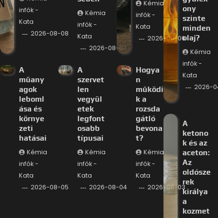
Kémia
ony
infók -
Kémia
infók -
szinte
Kata
infók -
Kata
minden
2026-08-08
Kata
olaj?
2026-08-06
2026-08-07
Kémia
infók -
A
A
Hogya
Kata
műany
szervet
n
2026-0
agok
len
működi
leboml
vegyül
k a
ása és
etek
rozsda
környe
legfont
gátló
A
zeti
osabb
bevona
ketono
hatásai
típusai
t?
k és az
Kémia
Kémia
Kémia
aceton:
Az
infók -
infók -
infók -
oldósze
Kata
Kata
Kata
rek
2026-08-05
2026-08-04
2026-08-03
királya
a
kozmet