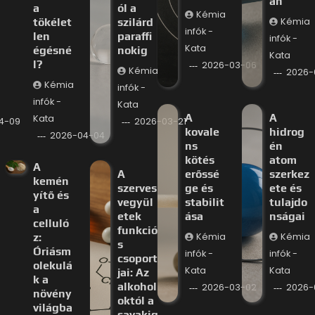
an
a
ól a
Kémia
tökélet
szilárd
Kémia
infók -
len
paraffi
infók -
Kata
égésné
nokig
Kata
l?
2026-03-06
Kémia
2026-
Kémia
infók -
infók -
Kata
A
A
Kata
4-09
2026-03-21
kovale
hidrog
2026-04-04
ns
én
kötés
atom
A
A
erőssé
szerkez
kemén
szerves
ge és
ete és
yítő és
vegyül
stabilit
tulajdo
a
etek
ása
nságai
celluló
funkció
z:
Kémia
Kémia
s
Óriásm
infók -
infók -
csoport
olekulá
Kata
Kata
jai: Az
k a
alkohol
2026-03-02
2026-
növény
októl a
világba
savakig