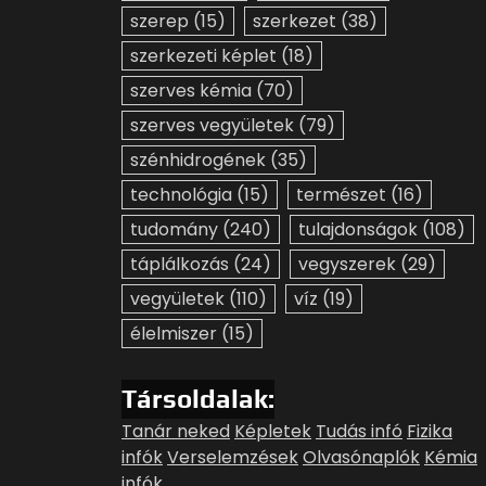
szerep
(15)
szerkezet
(38)
szerkezeti képlet
(18)
szerves kémia
(70)
szerves vegyületek
(79)
szénhidrogének
(35)
technológia
(15)
természet
(16)
tudomány
(240)
tulajdonságok
(108)
táplálkozás
(24)
vegyszerek
(29)
vegyületek
(110)
víz
(19)
élelmiszer
(15)
Társoldalak:
Tanár neked
Képletek
Tudás infó
Fizika
infók
Verselemzések
Olvasónaplók
Kémia
infók