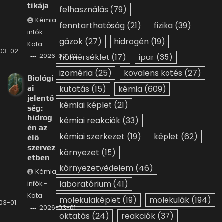
tikája
felhasználás
(79)
Kémia
fenntarthatóság
(21)
fizika
(39)
infók -
gázok
(27)
hidrogén
(19)
Kata
03-02
2026-03-02
hőmérséklet
(17)
ipar
(35)
izoméria
(25)
kovalens kötés
(27)
Biológi
ai
kutatás
(15)
kémia
(609)
jelentő
kémiai képlet
(21)
ség:
hidrog
kémiai reakciók
(33)
én az
kémiai szerkezet
(19)
képlet
(62)
élő
szervez
környezet
(15)
etben
környezetvédelem
(46)
Kémia
laboratórium
(41)
infók -
Kata
molekulaképlet
(19)
molekulák
(194)
03-01
2026-03-01
oktatás
(24)
reakciók
(37)