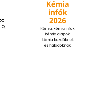
Kémia
Skip
to
infók
content
2026
Kémia, kémia infók,
kémia alapok,
kémia kezdőknek
és haladóknak.