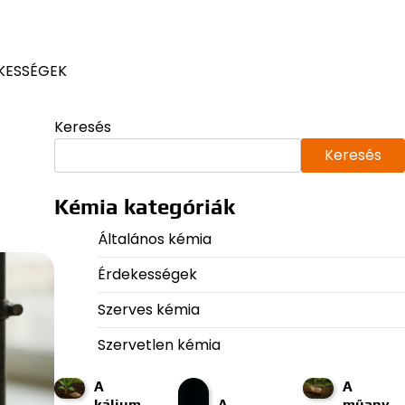
KESSÉGEK
Keresés
Keresés
Kémia kategóriák
Általános kémia
Érdekességek
Szerves kémia
Szervetlen kémia
A
A
kálium
A
műany