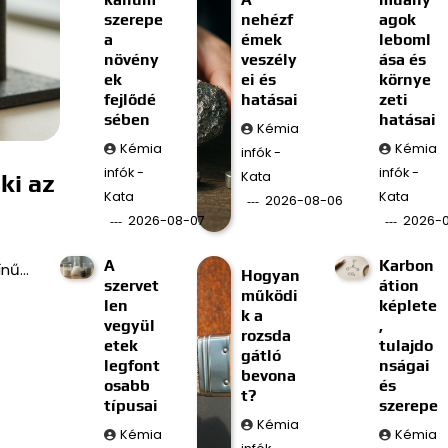
szerepe
nehézf
agok
a
émek
leboml
növény
veszély
ása és
ek
ei és
környe
fejlődé
hatásai
zeti
sében
hatásai
Kémia
Kémia
Kémia
infók -
infók -
infók -
Kata
ki az
Kata
Kata
2026-08-06
2026-08-07
2026-
A
Karbon
ínű…
Hogyan
szervet
átion
működi
len
képlete
k a
vegyül
,
rozsda
etek
tulajdo
gátló
legfont
nságai
bevona
osabb
és
t?
típusai
szerepe
Kémia
Kémia
Kémia