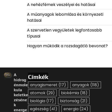
A nehézfémek veszélyei és hatásai
A műanyagok lebomlása és környezeti
hatásai
A szervetlen vegyületek legfontosabb
típusai
Hogyan működik a rozsdagátló bevonat?
A
Címkék
hidrog
anyagismeret
(17)
anyagok
(118)
énmole
kula
atomok
(29)
biokémia
(18)
keletke
zéséne
biológia
(17)
biztonság
(21)
k
egészség
(41)
energia
(24)
energe