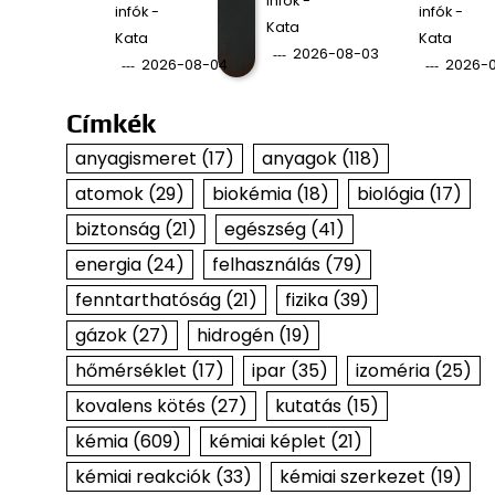
infók -
infók -
infók -
Kata
Kata
Kata
2026-08-03
2026-08-04
2026-
Címkék
anyagismeret
(17)
anyagok
(118)
atomok
(29)
biokémia
(18)
biológia
(17)
biztonság
(21)
egészség
(41)
energia
(24)
felhasználás
(79)
fenntarthatóság
(21)
fizika
(39)
gázok
(27)
hidrogén
(19)
hőmérséklet
(17)
ipar
(35)
izoméria
(25)
kovalens kötés
(27)
kutatás
(15)
kémia
(609)
kémiai képlet
(21)
kémiai reakciók
(33)
kémiai szerkezet
(19)