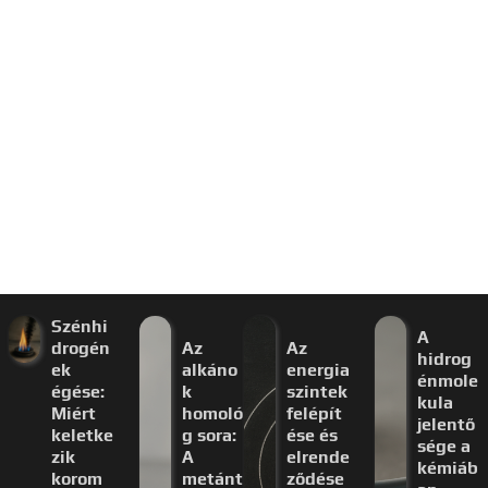
Szénhi
A
drogén
Az
Az
hidrog
ek
alkáno
energia
énmole
égése:
k
szintek
kula
Miért
homoló
felépít
jelentő
keletke
g sora:
ése és
sége a
zik
A
elrende
kémiáb
korom
metánt
ződése