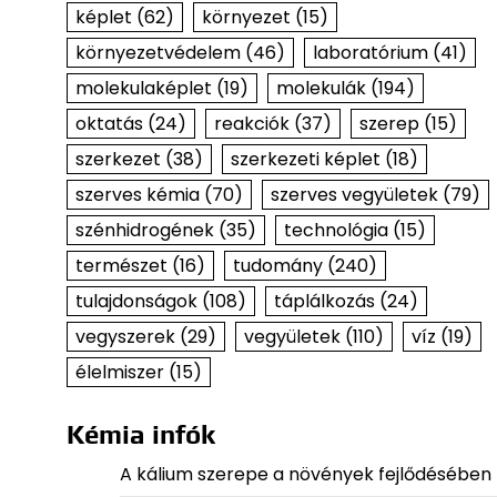
képlet
(62)
környezet
(15)
környezetvédelem
(46)
laboratórium
(41)
molekulaképlet
(19)
molekulák
(194)
oktatás
(24)
reakciók
(37)
szerep
(15)
szerkezet
(38)
szerkezeti képlet
(18)
szerves kémia
(70)
szerves vegyületek
(79)
szénhidrogének
(35)
technológia
(15)
természet
(16)
tudomány
(240)
tulajdonságok
(108)
táplálkozás
(24)
vegyszerek
(29)
vegyületek
(110)
víz
(19)
élelmiszer
(15)
Kémia infók
A kálium szerepe a növények fejlődésében