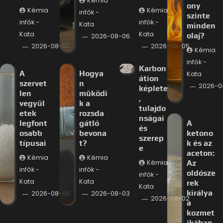
Kémia
ony
Kémia
Kémia
infók -
szinte
infók -
infók -
Kata
minden
Kata
Kata
olaj?
2026-08-06
2026-08-07
2026-08-05
Kémia
infók -
Karbon
A
Hogya
Kata
átion
szervet
n
2026-0
képlete
len
működi
,
vegyül
k a
tulajdo
etek
rozsda
nságai
legfont
gátló
A
és
osabb
bevona
ketono
szerep
típusai
t?
k és az
e
aceton:
Kémia
Kémia
Kémia
Az
infók -
infók -
oldósze
infók -
Kata
Kata
rek
Kata
királya
2026-08-04
2026-08-03
2026-08-02
a
kozmet
ikában