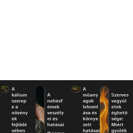
A
A
kálium
A
műany
Szerves
szerep
nehézf
agok
vegyül
e a
émek
leboml
etek
növény
veszély
ása és
éghető
ek
ei és
környe
sége:
fejlődé
hatásai
zeti
Miért
sében
hatásai
gyúlék