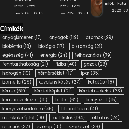
infók - Kata
infók - Kata
infók - Kata
2026-03-
2026-03-02
2026-03-01
Címkék
anyagismeret
(17)
anyagok
(119)
atomok
(29)
biokémia
(18)
biológia
(17)
biztonság
(21)
egészség
(41)
energia
(24)
felhasználás
(79)
fenntarthatóság
(21)
fizika
(40)
gázok
(28)
hidrogén
(19)
hőmérséklet
(17)
ipar
(35)
izoméria
(25)
kovalens kötés
(27)
kutatás
(15)
kémia
(610)
kémiai képlet
(21)
kémiai reakciók
(33)
kémiai szerkezet
(19)
képlet
(62)
környezet
(15)
környezetvédelem
(46)
laboratórium
(41)
molekulaképlet
(19)
molekulák
(194)
oktatás
(24)
reakciók
(37)
szerep
(15)
szerkezet
(38)