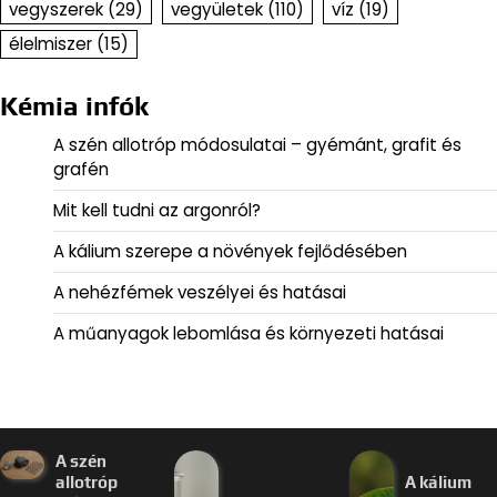
vegyszerek
(29)
vegyületek
(110)
víz
(19)
élelmiszer
(15)
Kémia infók
A szén allotróp módosulatai – gyémánt, grafit és
grafén
Mit kell tudni az argonról?
A kálium szerepe a növények fejlődésében
A nehézfémek veszélyei és hatásai
A műanyagok lebomlása és környezeti hatásai
A szén
allotróp
A kálium