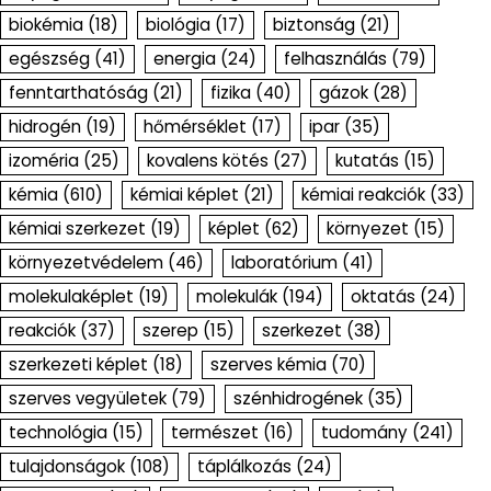
biokémia
(18)
biológia
(17)
biztonság
(21)
egészség
(41)
energia
(24)
felhasználás
(79)
fenntarthatóság
(21)
fizika
(40)
gázok
(28)
hidrogén
(19)
hőmérséklet
(17)
ipar
(35)
izoméria
(25)
kovalens kötés
(27)
kutatás
(15)
kémia
(610)
kémiai képlet
(21)
kémiai reakciók
(33)
kémiai szerkezet
(19)
képlet
(62)
környezet
(15)
környezetvédelem
(46)
laboratórium
(41)
molekulaképlet
(19)
molekulák
(194)
oktatás
(24)
reakciók
(37)
szerep
(15)
szerkezet
(38)
szerkezeti képlet
(18)
szerves kémia
(70)
szerves vegyületek
(79)
szénhidrogének
(35)
technológia
(15)
természet
(16)
tudomány
(241)
tulajdonságok
(108)
táplálkozás
(24)