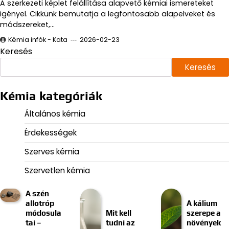
A szerkezeti képlet felállítása alapvető kémiai ismereteket
igényel. Cikkünk bemutatja a legfontosabb alapelveket és
módszereket,…
Kémia infók - Kata
2026-02-23
Keresés
Keresés
Kémia kategóriák
Általános kémia
Érdekességek
Szerves kémia
Szervetlen kémia
A szén
allotróp
A kálium
módosula
Mit kell
szerepe a
tai –
tudni az
növények