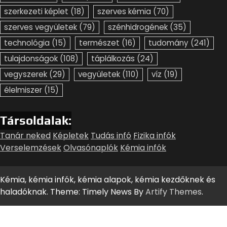
szerkezeti képlet
(18)
szerves kémia
(70)
szerves vegyületek
(79)
szénhidrogének
(35)
technológia
(15)
természet
(16)
tudomány
(241)
tulajdonságok
(108)
táplálkozás
(24)
vegyszerek
(29)
vegyületek
(110)
víz
(19)
élelmiszer
(15)
Társoldalak:
Tanár neked
Képletek
Tudás infó
Fizika infók
Verselemzések
Olvasónaplók
Kémia infók
Kémia, kémia infók, kémia alapok, kémia kezdőknek és
haladóknak. Theme: Timely News By
Artify Themes
.