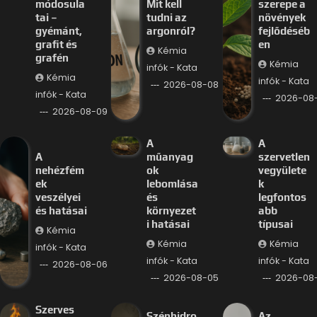
módosula
Mit kell
szerepe a
tai –
tudni az
növények
gyémánt,
argonról?
fejlődéséb
grafit és
en
Kémia
grafén
Kémia
infók - Kata
Kémia
infók - Kata
2026-08-08
infók - Kata
2026-08
2026-08-09
A
A
A
műanyag
szervetlen
nehézfém
ok
vegyülete
ek
lebomlása
k
veszélyei
és
legfontos
és hatásai
környezet
abb
i hatásai
típusai
Kémia
Kémia
Kémia
infók - Kata
infók - Kata
infók - Kata
2026-08-06
2026-08-05
2026-08
Szerves
Szénhidro
Az