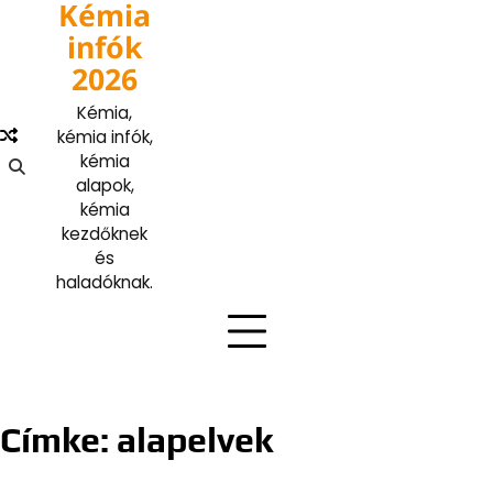
Kémia
Skip
to
infók
content
2026
Kémia,
kémia infók,
kémia
alapok,
kémia
kezdőknek
és
haladóknak.
Címke:
alapelvek