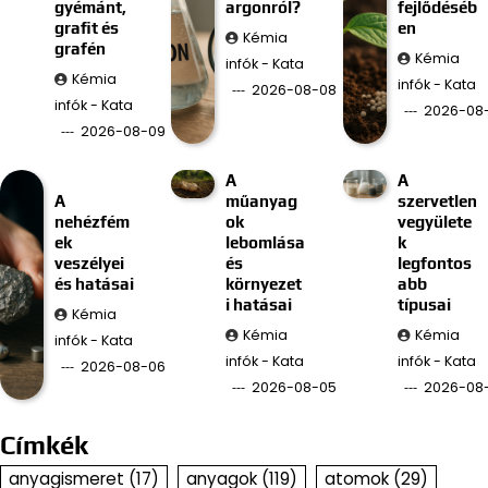
gyémánt,
argonról?
fejlődéséb
grafit és
en
Kémia
grafén
Kémia
infók - Kata
Kémia
infók - Kata
2026-08-08
infók - Kata
2026-08
2026-08-09
A
A
A
műanyag
szervetlen
nehézfém
ok
vegyülete
ek
lebomlása
k
veszélyei
és
legfontos
és hatásai
környezet
abb
i hatásai
típusai
Kémia
Kémia
Kémia
infók - Kata
infók - Kata
infók - Kata
2026-08-06
2026-08-05
2026-08
Címkék
anyagismeret
(17)
anyagok
(119)
atomok
(29)