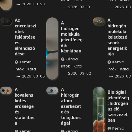
2026-03-20
2026-03-19
2026-03-
Az
A
A
energiaszi
hidrogén
hidrogén
ntek
molekula
molekula
felépítése
keletkezé
jelentőség
és
sének
e a
elrendező
energetik
kémiában
dése
ája
Kémia
Kémia
Kémia
infók - Kata
infók - Kata
infók - Kata
2026-03-02
2026-03-06
2026-03
A
A
Biológiai
kovalens
hidrogén
jelentőség
kötés
atom
: hidrogén
erőssége
szerkezet
az élő
és
e és
szervezet
stabilitás
tulajdons
ben
a
ágai
Kémia
Kémia
Kémia