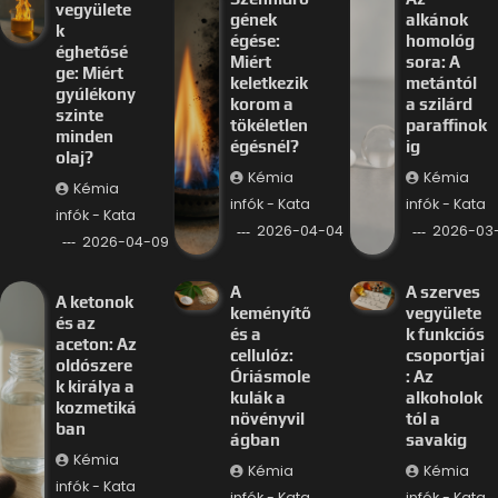
vegyülete
gének
alkánok
k
égése:
homológ
éghetősé
Miért
sora: A
ge: Miért
keletkezik
metántól
gyúlékony
korom a
a szilárd
szinte
tökéletlen
paraffinok
minden
égésnél?
ig
olaj?
Kémia
Kémia
Kémia
infók - Kata
infók - Kata
infók - Kata
2026-04-04
2026-03-
2026-04-09
A
A szerves
A ketonok
keményítő
vegyülete
és az
és a
k funkciós
aceton: Az
cellulóz:
csoportjai
oldószere
Óriásmole
: Az
k királya a
kulák a
alkoholok
kozmetiká
növényvil
tól a
ban
ágban
savakig
Kémia
Kémia
Kémia
infók - Kata
infók - Kata
infók - Kata