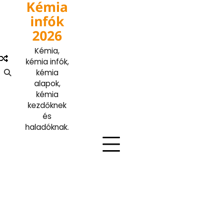
Kémia
Skip
to
infók
content
2026
Kémia,
kémia infók,
kémia
alapok,
kémia
kezdőknek
és
haladóknak.