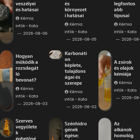
veszélyei
és
legfontos
és hatásai
környezet
abb
i hatásai
típusai
Kémia
Kémia
Kémia
infók - Kata
infók - Kata
infók - Kata
2026-08-06
2026-08-05
2026-08
Karbonáti
Hogyan
on
működik a
A zsírok
képlete,
rozsdagát
és olajok
tulajdons
ló
kémiája
ágai és
bevonat?
Kémia
szerepe
Kémia
infók - Kata
Kémia
infók - Kata
2026-08-
infók - Kata
2026-08-03
2026-08-02
Szerves
Szénhidro
Az
vegyülete
gének
alkánok
k
égése:
homológ
éghetősé