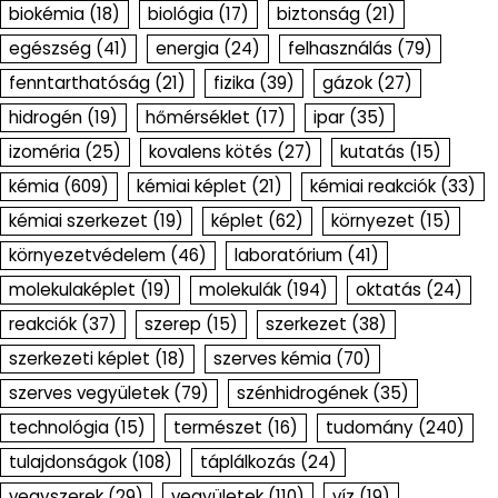
biokémia
(18)
biológia
(17)
biztonság
(21)
egészség
(41)
energia
(24)
felhasználás
(79)
fenntarthatóság
(21)
fizika
(39)
gázok
(27)
hidrogén
(19)
hőmérséklet
(17)
ipar
(35)
izoméria
(25)
kovalens kötés
(27)
kutatás
(15)
kémia
(609)
kémiai képlet
(21)
kémiai reakciók
(33)
kémiai szerkezet
(19)
képlet
(62)
környezet
(15)
környezetvédelem
(46)
laboratórium
(41)
molekulaképlet
(19)
molekulák
(194)
oktatás
(24)
reakciók
(37)
szerep
(15)
szerkezet
(38)
szerkezeti képlet
(18)
szerves kémia
(70)
szerves vegyületek
(79)
szénhidrogének
(35)
technológia
(15)
természet
(16)
tudomány
(240)
tulajdonságok
(108)
táplálkozás
(24)
vegyszerek
(29)
vegyületek
(110)
víz
(19)