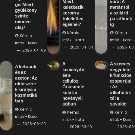
Miért
sora: A
ge: Miért
keletkezik
metántól
gyúlékony
korom a
a szilárd
szinte
tökéletlen
paraffinok
minden
égésnél?
ig
olaj?
Kémia
Kémia
Kémia
infók - Kata
infók - Kata
infók - Kata
2026-04-04
2026-03-
2026-04-09
A
A szerves
A ketonok
keményítő
vegyülete
és az
és a
k funkciós
aceton: Az
cellulóz:
csoportjai
oldószere
Óriásmole
: Az
k királya a
kulák a
alkoholok
kozmetiká
növényvil
tól a
ban
ágban
savakig
Kémia
Kémia
Kémia
infók - Kata
infók - Kata
infók - Kata
2026-03-20
2026-03-19
2026-03-