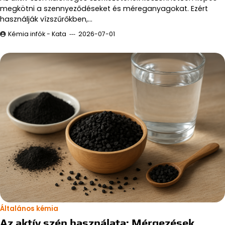
megkötni a szennyeződéseket és méreganyagokat. Ezért
használják vízszűrőkben,…
Kémia infók - Kata
2026-07-01
Általános kémia
Az aktív szén használata: Mérgezések