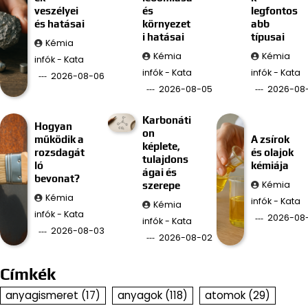
veszélyei
és
legfontos
és hatásai
környezet
abb
i hatásai
típusai
Kémia
Kémia
Kémia
infók - Kata
infók - Kata
infók - Kata
2026-08-06
2026-08-05
2026-08
Karbonáti
Hogyan
on
működik a
A zsírok
képlete,
rozsdagát
és olajok
tulajdons
ló
kémiája
ágai és
bevonat?
Kémia
szerepe
Kémia
infók - Kata
Kémia
infók - Kata
2026-08-
infók - Kata
2026-08-03
2026-08-02
Címkék
anyagismeret
(17)
anyagok
(118)
atomok
(29)