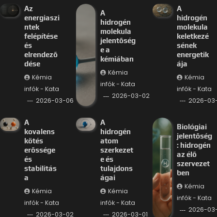
Az
A
A
energiaszi
hidrogén
hidrogén
ntek
molekula
molekula
felépítése
keletkezé
jelentőség
és
sének
e a
elrendező
energetik
kémiában
dése
ája
Kémia
Kémia
Kémia
infók - Kata
infók - Kata
infók - Kata
2026-03-02
2026-03-06
2026-03
A
A
Biológiai
kovalens
hidrogén
jelentőség
kötés
atom
: hidrogén
erőssége
szerkezet
az élő
és
e és
szervezet
stabilitás
tulajdons
ben
a
ágai
Kémia
Kémia
Kémia
infók - Kata
infók - Kata
infók - Kata
2026-03-
2026-03-02
2026-03-01