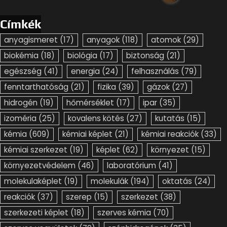
Címkék
anyagismeret
(17)
anyagok
(118)
atomok
(29)
biokémia
(18)
biológia
(17)
biztonság
(21)
egészség
(41)
energia
(24)
felhasználás
(79)
fenntarthatóság
(21)
fizika
(39)
gázok
(27)
hidrogén
(19)
hőmérséklet
(17)
ipar
(35)
izoméria
(25)
kovalens kötés
(27)
kutatás
(15)
kémia
(609)
kémiai képlet
(21)
kémiai reakciók
(33)
kémiai szerkezet
(19)
képlet
(62)
környezet
(15)
környezetvédelem
(46)
laboratórium
(41)
molekulaképlet
(19)
molekulák
(194)
oktatás
(24)
reakciók
(37)
szerep
(15)
szerkezet
(38)
szerkezeti képlet
(18)
szerves kémia
(70)