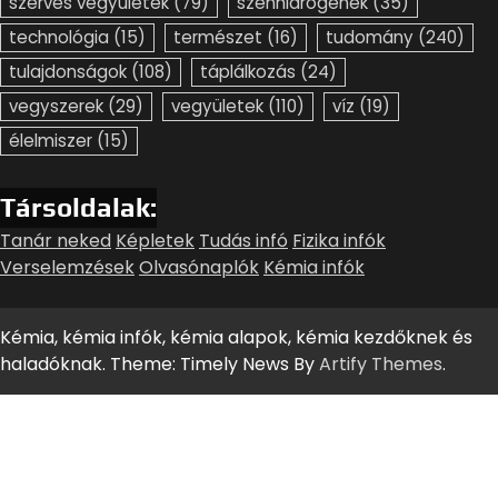
szerves vegyületek
(79)
szénhidrogének
(35)
technológia
(15)
természet
(16)
tudomány
(240)
tulajdonságok
(108)
táplálkozás
(24)
vegyszerek
(29)
vegyületek
(110)
víz
(19)
élelmiszer
(15)
Társoldalak:
Tanár neked
Képletek
Tudás infó
Fizika infók
Verselemzések
Olvasónaplók
Kémia infók
Kémia, kémia infók, kémia alapok, kémia kezdőknek és
haladóknak. Theme: Timely News By
Artify Themes
.