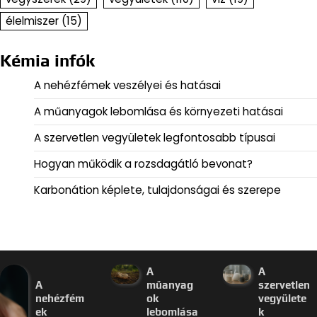
élelmiszer
(15)
Kémia infók
A nehézfémek veszélyei és hatásai
A műanyagok lebomlása és környezeti hatásai
A szervetlen vegyületek legfontosabb típusai
Hogyan működik a rozsdagátló bevonat?
Karbonátion képlete, tulajdonságai és szerepe
A
A
A
műanyag
szervetlen
nehézfém
ok
vegyülete
ek
lebomlása
k