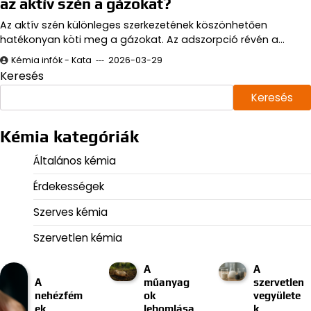
az aktív szén a gázokat?
Az aktív szén különleges szerkezetének köszönhetően
hatékonyan köti meg a gázokat. Az adszorpció révén a…
Kémia infók - Kata
2026-03-29
Keresés
Keresés
Kémia kategóriák
Általános kémia
Érdekességek
Szerves kémia
Szervetlen kémia
A
A
A
műanyag
szervetlen
nehézfém
ok
vegyülete
ek
lebomlása
k