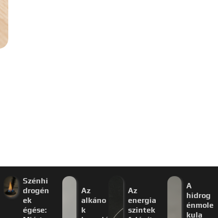
Szénhi
A
drogén
Az
Az
hidrog
ek
alkáno
energia
énmole
égése:
k
szintek
kula