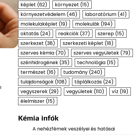
képlet
(62)
környezet
(15)
környezetvédelem
(46)
laboratórium
(41)
molekulaképlet
(19)
molekulák
(194)
oktatás
(24)
reakciók
(37)
szerep
(15)
szerkezet
(38)
szerkezeti képlet
(18)
szerves kémia
(70)
szerves vegyületek
(79)
szénhidrogének
(35)
technológia
(15)
természet
(16)
tudomány
(240)
tulajdonságok
(108)
táplálkozás
(24)
s
vegyszerek
(29)
vegyületek
(110)
víz
(19)
élelmiszer
(15)
Kémia infók
A nehézfémek veszélyei és hatásai