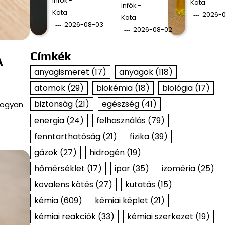
infók -
Kata
infók -
Kata
2026-0
Kata
2026-08-03
2026-08-02
Címkék
A
anyagismeret
(17)
anyagok
(118)
atomok
(29)
biokémia
(18)
biológia
(17)
biztonság
(21)
egészség
(41)
 hogyan
energia
(24)
felhasználás
(79)
fenntarthatóság
(21)
fizika
(39)
gázok
(27)
hidrogén
(19)
hőmérséklet
(17)
ipar
(35)
izoméria
(25)
kovalens kötés
(27)
kutatás
(15)
kémia
(609)
kémiai képlet
(21)
kémiai reakciók
(33)
kémiai szerkezet
(19)