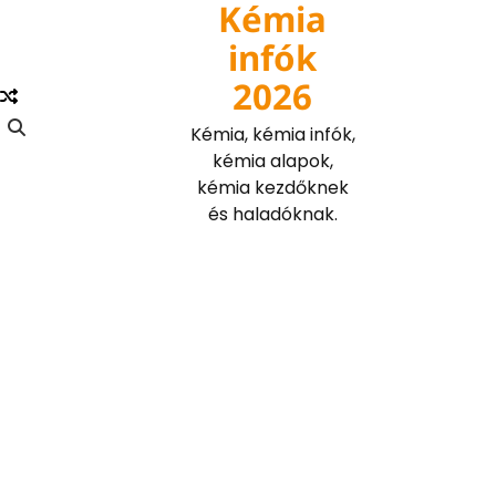
Kémia
Skip
to
infók
content
2026
Kémia, kémia infók,
kémia alapok,
kémia kezdőknek
és haladóknak.