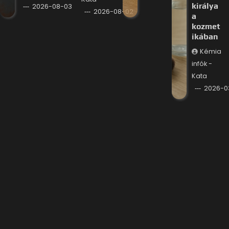
királya
2026-08-03
2026-08-02
a
kozmet
ikában
Kémia
infók -
Kata
2026-0