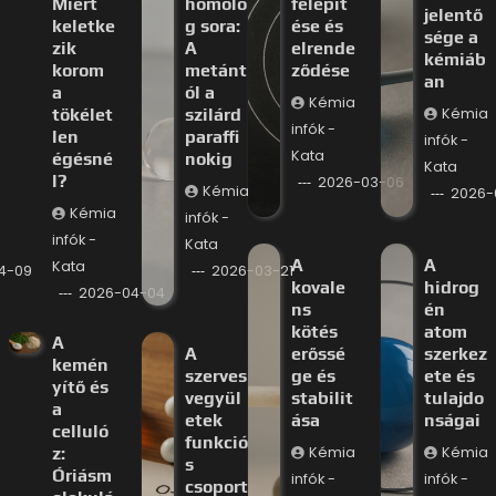
Miért
homoló
felépít
jelentő
keletke
g sora:
ése és
sége a
zik
A
elrende
kémiáb
korom
metánt
ződése
an
a
ól a
Kémia
tökélet
szilárd
Kémia
infók -
len
paraffi
infók -
Kata
égésné
nokig
Kata
l?
2026-03-06
Kémia
2026-
Kémia
infók -
infók -
Kata
A
A
Kata
4-09
2026-03-21
kovale
hidrog
2026-04-04
ns
én
kötés
atom
A
A
erőssé
szerkez
kemén
szerves
ge és
ete és
yítő és
vegyül
stabilit
tulajdo
a
etek
ása
nságai
celluló
funkció
z:
Kémia
Kémia
s
Óriásm
infók -
infók -
csoport