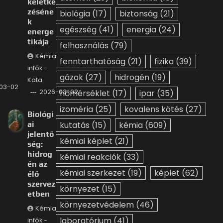
keletke
zéséne
biológia
(17)
biztonság
(21)
k
egészség
(41)
energia
(24)
energe
tikája
felhasználás
(79)
Kémia
fenntarthatóság
(21)
fizika
(39)
infók -
gázok
(27)
hidrogén
(19)
Kata
03-02
2026-03-02
hőmérséklet
(17)
ipar
(35)
izoméria
(25)
kovalens kötés
(27)
Biológi
ai
kutatás
(15)
kémia
(609)
jelentő
kémiai képlet
(21)
ség:
hidrog
kémiai reakciók
(33)
én az
kémiai szerkezet
(19)
képlet
(62)
élő
szervez
környezet
(15)
etben
környezetvédelem
(46)
Kémia
laboratórium
(41)
infók -