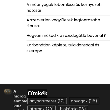
A műanyagok lebomlása és környezeti
hatásai
A szervetlen vegyületek legfontosabb
típusai
Hogyan működik a rozsdagátló bevonat?
Karbonátion képlete, tulajdonságai és
szerepe
A
Címkék
hidrog
anyagismeret
(17)
anyagok
(118)
énmole
kula
atomok
(29)
biokémia
(18)