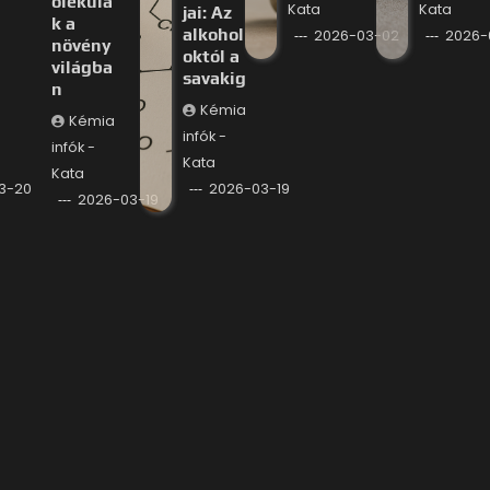
olekulá
Kata
Kata
jai: Az
k a
alkohol
2026-03-02
2026-
növény
októl a
világba
savakig
n
Kémia
Kémia
infók -
infók -
Kata
Kata
3-20
2026-03-19
2026-03-19