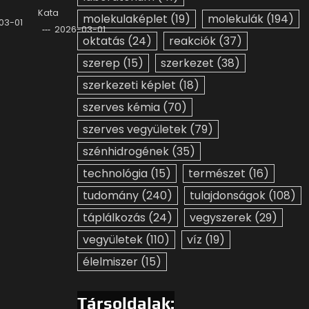
Kata
molekulaképlet
(19)
molekulák
(194)
03-01
2026-03-01
oktatás
(24)
reakciók
(37)
szerep
(15)
szerkezet
(38)
szerkezeti képlet
(18)
szerves kémia
(70)
szerves vegyületek
(79)
szénhidrogének
(35)
technológia
(15)
természet
(16)
tudomány
(240)
tulajdonságok
(108)
táplálkozás
(24)
vegyszerek
(29)
vegyületek
(110)
víz
(19)
élelmiszer
(15)
Társoldalak: