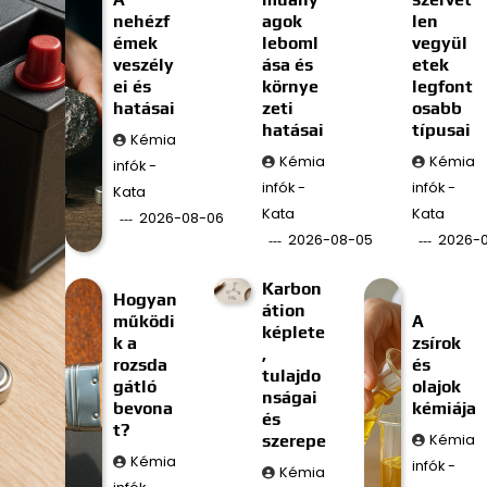
nehézf
agok
len
émek
leboml
vegyül
veszély
ása és
etek
ei és
környe
legfont
hatásai
zeti
osabb
hatásai
típusai
Kémia
Kémia
Kémia
infók -
infók -
infók -
Kata
Kata
Kata
2026-08-06
2026-08-05
2026-
Karbon
Hogyan
átion
működi
A
képlete
k a
zsírok
,
rozsda
és
tulajdo
gátló
olajok
nságai
bevona
kémiája
és
t?
szerepe
Kémia
Kémia
infók -
Kémia