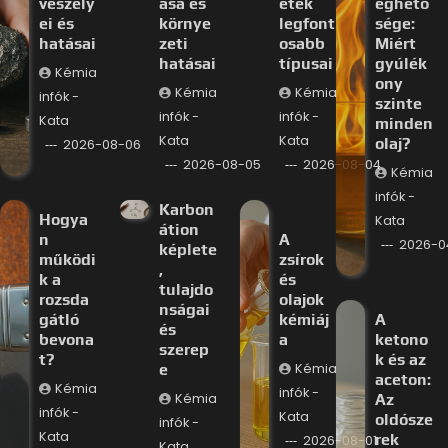
veszély
ása és
etek
éghető
ei és
környe
legfont
sége:
hatásai
zeti
osabb
Miért
hatásai
típusai
gyúlék
Kémia
ony
Kémia
Kémia
infók -
szinte
infók -
infók -
Kata
minden
Kata
Kata
olaj?
2026-08-06
2026-08-05
2026-08-04
Kémia
infók -
Karbon
Hogya
Kata
átion
n
A
2026-0
képlete
működi
zsírok
,
k a
és
tulajdo
rozsda
olajok
nságai
gátló
kémiáj
A
és
bevona
a
ketono
szerep
t?
k és az
e
Kémia
aceton:
Kémia
infók -
Kémia
Az
infók -
Kata
oldósze
infók -
Kata
rek
2026-08-01
Kata