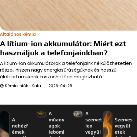
Általános kémia
A lítium-ion akkumulátor: Miért ezt
használjuk a telefonjainkban?
A lítium-ion akkumulátorok a telefonjaink nélkülözhetetlen
részei, hiszen nagy energiasűrűségüknek és hosszú
élettartamuknak köszönhetően megbízható…
Kémia infók - Kata
2026-04-28
A
A
A
műany
szervet
Szerves
nehézf
agok
len
vegyül
émek
leboml
vegyül
etek