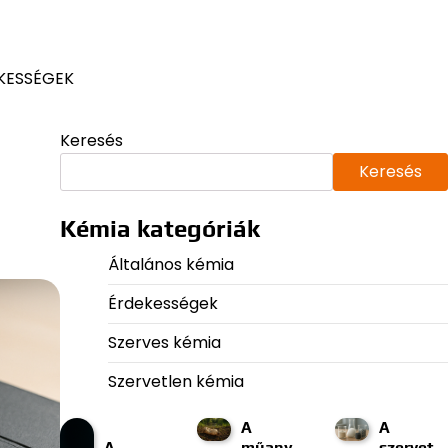
KESSÉGEK
Keresés
Keresés
Kémia kategóriák
Általános kémia
Érdekességek
Szerves kémia
Szervetlen kémia
A
A
A
műany
szervet