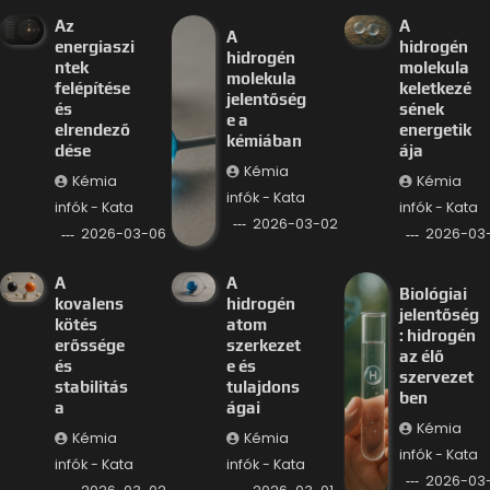
Az
A
A
energiaszi
hidrogén
hidrogén
ntek
molekula
molekula
felépítése
keletkezé
jelentőség
és
sének
e a
elrendező
energetik
kémiában
dése
ája
Kémia
Kémia
Kémia
infók - Kata
infók - Kata
infók - Kata
2026-03-02
2026-03-06
2026-03
A
A
Biológiai
kovalens
hidrogén
jelentőség
kötés
atom
: hidrogén
erőssége
szerkezet
az élő
és
e és
szervezet
stabilitás
tulajdons
ben
a
ágai
Kémia
Kémia
Kémia
infók - Kata
infók - Kata
infók - Kata
2026-03-