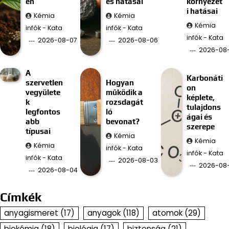
en
és hatásai
környezet
i hatásai
Kémia
Kémia
Kémia
infók - Kata
infók - Kata
infók - Kata
2026-08-07
2026-08-06
2026-08
A
Karbonáti
szervetlen
Hogyan
on
vegyülete
működik a
képlete,
k
rozsdagát
tulajdons
legfontos
ló
ágai és
abb
bevonat?
szerepe
típusai
Kémia
Kémia
Kémia
infók - Kata
infók - Kata
infók - Kata
2026-08-03
2026-08
2026-08-04
Címkék
anyagismeret
(17)
anyagok
(118)
atomok
(29)
biokémia
(18)
biológia
(17)
biztonság
(21)