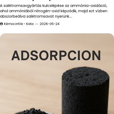
A salétromsavgyártás kulcslépése az ammónia-oxidáció,
ahol ammóniából nitrogén-oxid képződik, majd ezt vízben
abszorbeálva salétromsavat nyerünk.…
Kémia infók - Kata
2026-05-24