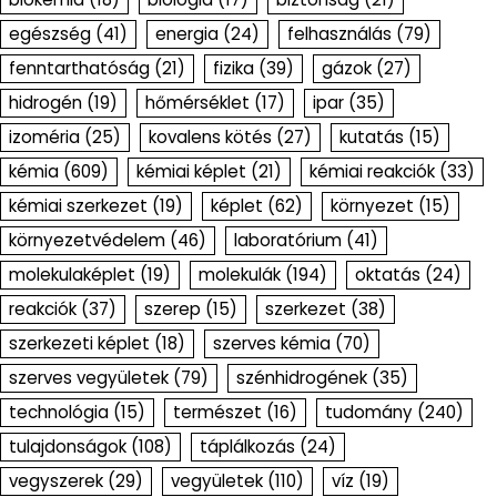
egészség
(41)
energia
(24)
felhasználás
(79)
fenntarthatóság
(21)
fizika
(39)
gázok
(27)
hidrogén
(19)
hőmérséklet
(17)
ipar
(35)
izoméria
(25)
kovalens kötés
(27)
kutatás
(15)
kémia
(609)
kémiai képlet
(21)
kémiai reakciók
(33)
kémiai szerkezet
(19)
képlet
(62)
környezet
(15)
környezetvédelem
(46)
laboratórium
(41)
molekulaképlet
(19)
molekulák
(194)
oktatás
(24)
reakciók
(37)
szerep
(15)
szerkezet
(38)
szerkezeti képlet
(18)
szerves kémia
(70)
szerves vegyületek
(79)
szénhidrogének
(35)
technológia
(15)
természet
(16)
tudomány
(240)
tulajdonságok
(108)
táplálkozás
(24)
vegyszerek
(29)
vegyületek
(110)
víz
(19)