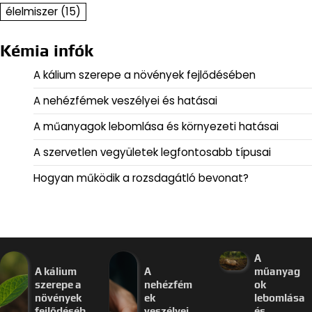
élelmiszer
(15)
Kémia infók
A kálium szerepe a növények fejlődésében
A nehézfémek veszélyei és hatásai
A műanyagok lebomlása és környezeti hatásai
A szervetlen vegyületek legfontosabb típusai
Hogyan működik a rozsdagátló bevonat?
A
A kálium
A
műanyag
szerepe a
nehézfém
ok
növények
ek
lebomlása
fejlődéséb
veszélyei
és