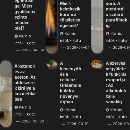
éghetősé
Miért
sora: A
ge: Miért
keletkezik
metántól
gyúlékony
korom a
a szilárd
szinte
tökéletlen
paraffinok
minden
égésnél?
ig
olaj?
Kémia
Kémia
Kémia
infók - Kata
infók - Kata
infók - Kata
2026-04-04
2026-03-
2026-04-09
A
A szerves
A ketonok
keményítő
vegyülete
és az
és a
k funkciós
aceton: Az
cellulóz:
csoportjai
oldószere
Óriásmole
: Az
k királya a
kulák a
alkoholok
kozmetiká
növényvil
tól a
ban
ágban
savakig
Kémia
Kémia
Kémia
infók - Kata
infók - Kata
infók - Kata
2026-03-20
2026-03-19
2026-03-