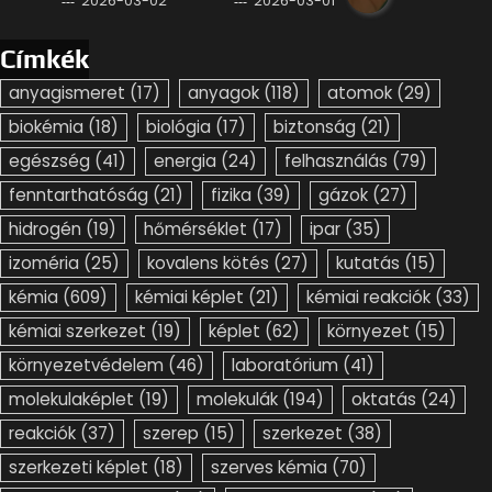
2026-03-02
2026-03-01
Címkék
anyagismeret
(17)
anyagok
(118)
atomok
(29)
biokémia
(18)
biológia
(17)
biztonság
(21)
egészség
(41)
energia
(24)
felhasználás
(79)
fenntarthatóság
(21)
fizika
(39)
gázok
(27)
hidrogén
(19)
hőmérséklet
(17)
ipar
(35)
izoméria
(25)
kovalens kötés
(27)
kutatás
(15)
kémia
(609)
kémiai képlet
(21)
kémiai reakciók
(33)
kémiai szerkezet
(19)
képlet
(62)
környezet
(15)
környezetvédelem
(46)
laboratórium
(41)
molekulaképlet
(19)
molekulák
(194)
oktatás
(24)
reakciók
(37)
szerep
(15)
szerkezet
(38)
szerkezeti képlet
(18)
szerves kémia
(70)