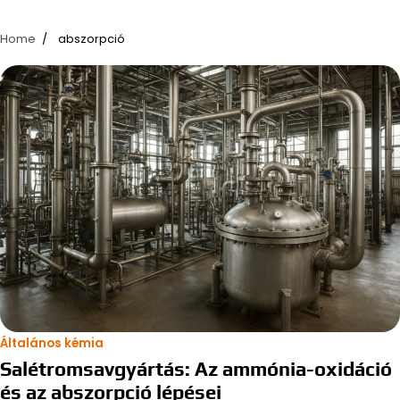
Home
abszorpció
Általános kémia
Salétromsavgyártás: Az ammónia-oxidáció
és az abszorpció lépései