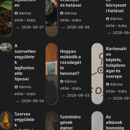
en
és hatásai
környezet
i hatásai
Kémia
Kémia
Kémia
infók - Kata
infók - Kata
infók - Kata
2026-08-07
2026-08-06
2026-08
A
Karbonáti
szervetlen
Hogyan
on
vegyülete
működik a
képlete,
k
rozsdagát
tulajdons
legfontos
ló
ágai és
abb
bevonat?
szerepe
típusai
Kémia
Kémia
Kémia
infók - Kata
infók - Kata
infók - Kata
2026-08-03
2026-08
2026-08-04
Szerves
Szénhidro
Az
vegyülete
gének
alkánok
k
égése:
homológ