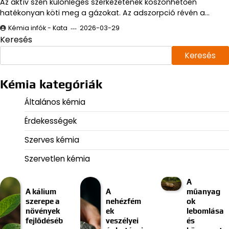
Az aktív szén különleges szerkezetének köszönhetően
hatékonyan köti meg a gázokat. Az adszorpció révén a…
Kémia infók - Kata
2026-03-29
Keresés
Keresés
Kémia kategóriák
Általános kémia
Érdekességek
Szerves kémia
Szervetlen kémia
A
A kálium
A
műanyag
szerepe a
nehézfém
ok
növények
ek
lebomlása
fejlődéséb
veszélyei
és