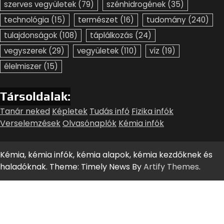
szerves vegyületek
(79)
szénhidrogének
(35)
technológia
(15)
természet
(16)
tudomány
(240)
tulajdonságok
(108)
táplálkozás
(24)
vegyszerek
(29)
vegyületek
(110)
víz
(19)
élelmiszer
(15)
Társoldalak:
Tanár neked
Képletek
Tudás infó
Fizika infók
Verselemzések
Olvasónaplók
Kémia infók
Kémia, kémia infók, kémia alapok, kémia kezdőknek és
haladóknak. Theme: Timely News By
Artify Themes
.