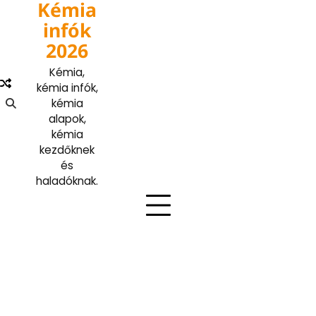
Kémia
Skip
to
infók
content
2026
Kémia,
kémia infók,
kémia
alapok,
kémia
kezdőknek
és
haladóknak.